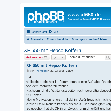
www.xf650.de
Das einzige Suzuki XF650 Freewin
Schnellzugriff
FAQ
Startseite
Foren-Übersicht
Sonstiges
suche & biete
XF 650 mit Hepco Koffern
Antworten
XF 650 mit Hepco Koffern
B
von
Therapeut
»
22. Jul 2025, 21:30
e
i
Hallo,
t
vielleicht sucht hier im Forum jemand eine Aufgabe: Da ich 
r
a
von dem Motorrad zu trennen.
g
Nachdem ich die Wartungsarbeiten recht sorgfältig abgesc
Öl+Benzin. ...
Meine Motivation ist erst mal dahin. Dafür freue ich mich
ältere Suzuki-Konstruktionen als die XF. Ich habe glatt ve
So gesehen hat die XF ihren Zweck für mich erfüllt und ka