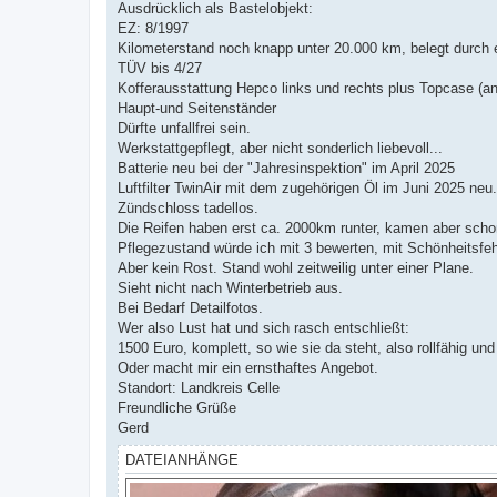
Ausdrücklich als Bastelobjekt:
EZ: 8/1997
Kilometerstand noch knapp unter 20.000 km, belegt durch 
TÜV bis 4/27
Kofferausstattung Hepco links und rechts plus Topcase (an
Haupt-und Seitenständer
Dürfte unfallfrei sein.
Werkstattgepflegt, aber nicht sonderlich liebevoll...
Batterie neu bei der "Jahresinspektion" im April 2025
Luftfilter TwinAir mit dem zugehörigen Öl im Juni 2025 neu.
Zündschloss tadellos.
Die Reifen haben erst ca. 2000km runter, kamen aber scho
Pflegezustand würde ich mit 3 bewerten, mit Schönheitsfeh
Aber kein Rost. Stand wohl zeitweilig unter einer Plane.
Sieht nicht nach Winterbetrieb aus.
Bei Bedarf Detailfotos.
Wer also Lust hat und sich rasch entschließt:
1500 Euro, komplett, so wie sie da steht, also rollfähig und
Oder macht mir ein ernsthaftes Angebot.
Standort: Landkreis Celle
Freundliche Grüße
Gerd
DATEIANHÄNGE