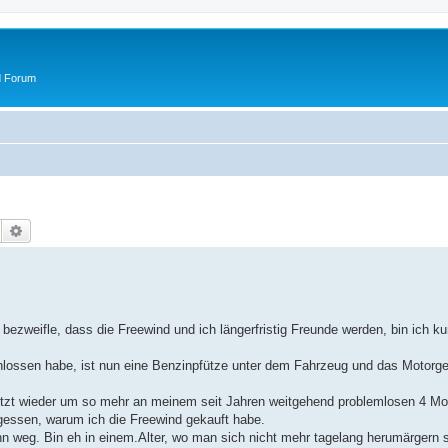
d Forum
Suche
Erweiterte Suche
bezweifle, dass die Freewind und ich längerfristig Freunde werden, bin ich kurz
hlossen habe, ist nun eine Benzinpfütze unter dem Fahrzeug und das Motorge
 jetzt wieder um so mehr an meinem seit Jahren weitgehend problemlosen 4 Mo
rgessen, warum ich die Freewind gekauft habe.
nn weg. Bin eh in einem.Alter, wo man sich nicht mehr tagelang herumärgern s