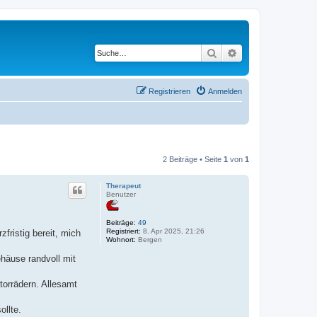
Suche
Erweiterte Suche
Registrieren
Anmelden
2 Beiträge • Seite
1
von
1
Therapeut
Benutzer
Beiträge:
49
Registriert:
8. Apr 2025, 21:26
fristig bereit, mich
Wohnort:
Bergen
häuse randvoll mit
torrädern. Allesamt
ollte.