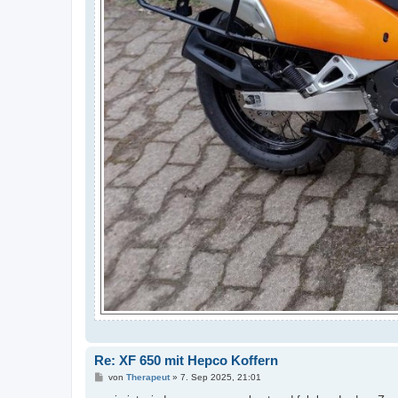
Re: XF 650 mit Hepco Koffern
B
von
Therapeut
»
7. Sep 2025, 21:01
e
i