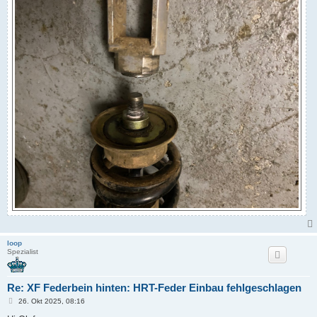
loop
Spezialist
Re: XF Federbein hinten: HRT-Feder Einbau fehlgeschlagen
B
26. Okt 2025, 08:16
e