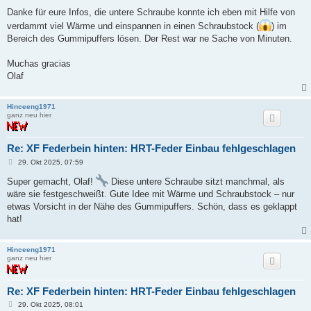
e
i
Danke für eure Infos, die untere Schraube konnte ich eben mit Hilfe von
t
verdammt viel Wärme und einspannen in einen Schraubstock (
) im
r
a
Bereich des Gummipuffers lösen. Der Rest war ne Sache von Minuten.
g
Muchas gracias
Olaf
Hinceeng1971
ganz neu hier
Re: XF Federbein hinten: HRT-Feder Einbau fehlgeschlagen
B
29. Okt 2025, 07:59
e
i
Super gemacht, Olaf!
Diese untere Schraube sitzt manchmal, als
t
wäre sie festgeschweißt. Gute Idee mit Wärme und Schraubstock – nur
r
a
etwas Vorsicht in der Nähe des Gummipuffers. Schön, dass es geklappt
g
hat!
Hinceeng1971
ganz neu hier
Re: XF Federbein hinten: HRT-Feder Einbau fehlgeschlagen
B
29. Okt 2025, 08:01