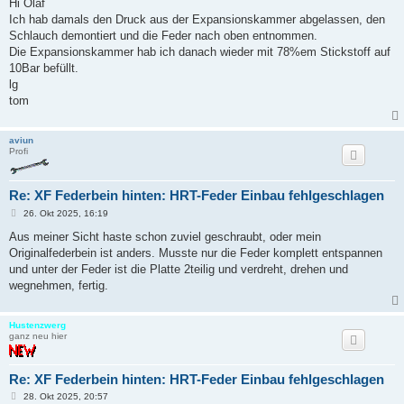
i
Hi Olaf
t
Ich hab damals den Druck aus der Expansionskammer abgelassen, den
r
a
Schlauch demontiert und die Feder nach oben entnommen.
g
Die Expansionskammer hab ich danach wieder mit 78%em Stickstoff auf
10Bar befüllt.
lg
tom
aviun
Profi
Re: XF Federbein hinten: HRT-Feder Einbau fehlgeschlagen
B
26. Okt 2025, 16:19
e
i
Aus meiner Sicht haste schon zuviel geschraubt, oder mein
t
Originalfederbein ist anders. Musste nur die Feder komplett entspannen
r
a
und unter der Feder ist die Platte 2teilig und verdreht, drehen und
g
wegnehmen, fertig.
Hustenzwerg
ganz neu hier
Re: XF Federbein hinten: HRT-Feder Einbau fehlgeschlagen
B
28. Okt 2025, 20:57