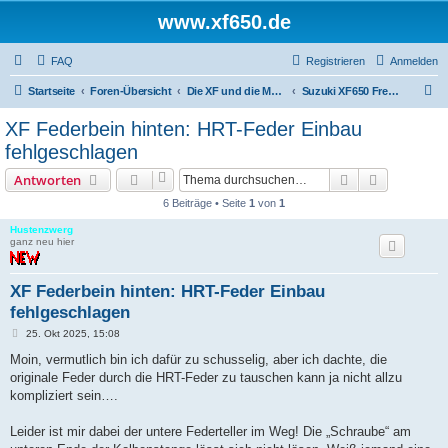
www.xf650.de
FAQ
Registrieren
Anmelden
S
Startseite
Foren-Übersicht
Die XF und die Moppeds der ehemaligen XF-Treiber
Suzuki XF650 Freewind
u
XF Federbein hinten: HRT-Feder Einbau
c
fehlgeschlagen
h
Suche
Erweiterte
Antworten
e
6 Beiträge • Seite
1
von
1
Hustenzwerg
ganz neu hier
XF Federbein hinten: HRT-Feder Einbau
fehlgeschlagen
B
25. Okt 2025, 15:08
e
i
Moin, vermutlich bin ich dafür zu schusselig, aber ich dachte, die
t
originale Feder durch die HRT-Feder zu tauschen kann ja nicht allzu
r
a
kompliziert sein….
g
Leider ist mir dabei der untere Federteller im Weg! Die „Schraube“ am