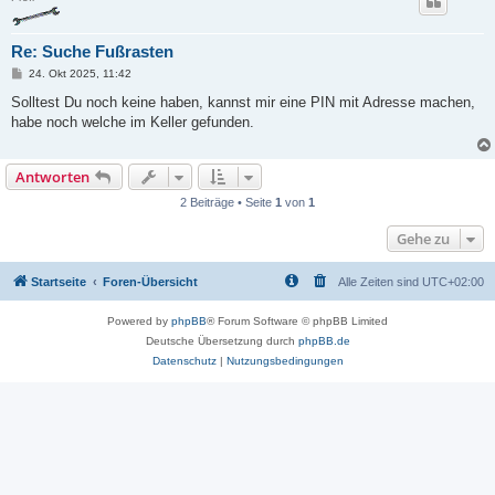
Re: Suche Fußrasten
B
24. Okt 2025, 11:42
e
i
Solltest Du noch keine haben, kannst mir eine PIN mit Adresse machen,
t
habe noch welche im Keller gefunden.
r
a
g
Antworten
2 Beiträge • Seite
1
von
1
Gehe zu
Startseite
Foren-Übersicht
Alle Zeiten sind
UTC+02:00
Powered by
phpBB
® Forum Software © phpBB Limited
Deutsche Übersetzung durch
phpBB.de
Datenschutz
|
Nutzungsbedingungen