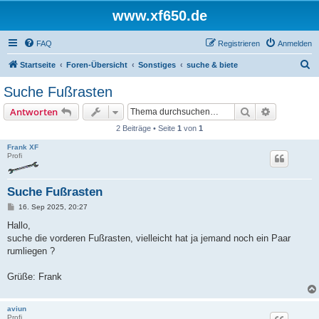
www.xf650.de
FAQ
Registrieren
Anmelden
S
Startseite
Foren-Übersicht
Sonstiges
suche & biete
u
Suche Fußrasten
c
Suche
Erweiterte
Antworten
h
2 Beiträge • Seite
1
von
1
e
Frank XF
Profi
Suche Fußrasten
B
16. Sep 2025, 20:27
e
i
Hallo,
t
suche die vorderen Fußrasten, vielleicht hat ja jemand noch ein Paar
r
a
rumliegen ?
g
Grüße: Frank
aviun
Profi