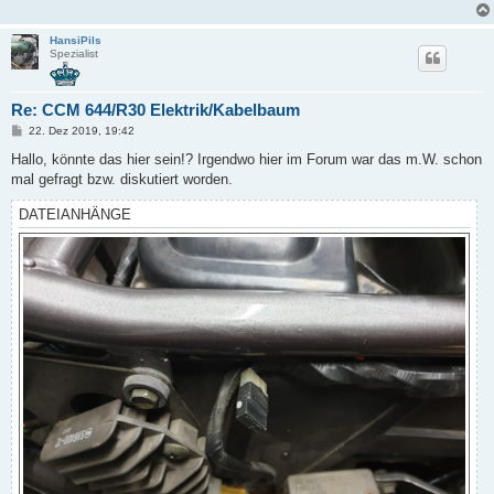
HansiPils
Spezialist
Re: CCM 644/R30 Elektrik/Kabelbaum
B
22. Dez 2019, 19:42
e
i
Hallo, könnte das hier sein!? Irgendwo hier im Forum war das m.W. schon
t
mal gefragt bzw. diskutiert worden.
r
a
g
DATEIANHÄNGE