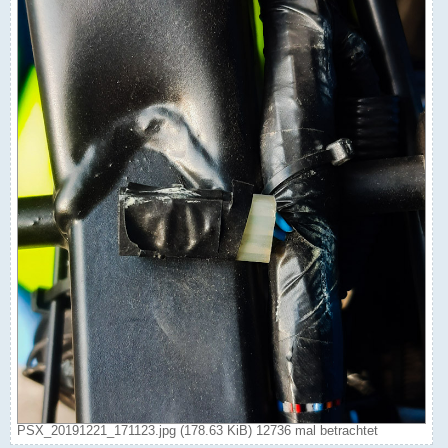
PSX_20191221_171123.jpg (178.63 KiB) 12736 mal betrachtet