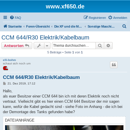
www.xf650.de
FAQ
Registrieren
Anmelden
S
Startseite
Foren-Übersicht
Die XF und die Moppeds der ehemaligen XF-Treiber
Sonstige Maschinen
u
CCM 644/R30 Elektrik/Kabelbaum
c
Suche
Erweiterte
Antworten
h
5 Beiträge • Seite
1
von
1
e
elli-bohm
schaut sich noch um
CCM 644/R30 Elektrik/Kabelbaum
B
21. Dez 2019, 17:12
e
i
Hallo,
t
als euer Besitzer einer CCM 644 bin ich mit deren Elektrik noch nicht
r
a
vertraut. Vielleicht gibt es hier einen CCM 644 Besitzer der mir sagen
g
kann, wofür die Kabel gedacht sind - siehe Foto im Anhang - die ich bei
der Demontage des Tanks gefunden habe?
DATEIANHÄNGE