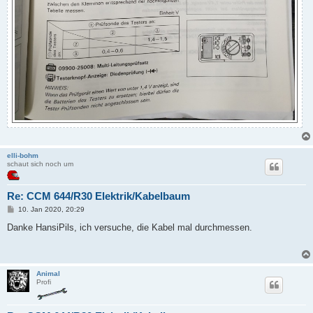
elli-bohm
schaut sich noch um
Re: CCM 644/R30 Elektrik/Kabelbaum
B
10. Jan 2020, 20:29
e
i
Danke HansiPils, ich versuche, die Kabel mal durchmessen.
t
r
a
g
Animal
Profi