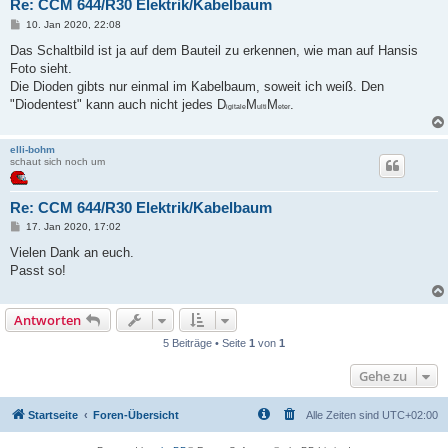
Re: CCM 644/R30 Elektrik/Kabelbaum
B
10. Jan 2020, 22:08
e
i
Das Schaltbild ist ja auf dem Bauteil zu erkennen, wie man auf Hansis
t
Foto sieht.
r
a
Die Dioden gibts nur einmal im Kabelbaum, soweit ich weiß. Den
g
"Diodentest" kann auch nicht jedes D
M
M
.
igitale
ulti
eter
elli-bohm
schaut sich noch um
Re: CCM 644/R30 Elektrik/Kabelbaum
B
17. Jan 2020, 17:02
e
i
Vielen Dank an euch.
t
Passt so!
r
a
g
Antworten
5 Beiträge • Seite
1
von
1
Gehe zu
Startseite
Foren-Übersicht
Alle Zeiten sind
UTC+02:00