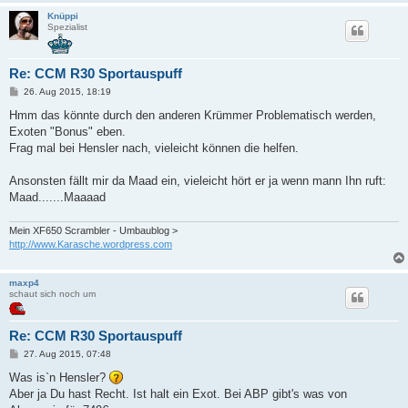
Knüppi
Spezialist
Re: CCM R30 Sportauspuff
B
26. Aug 2015, 18:19
e
i
Hmm das könnte durch den anderen Krümmer Problematisch werden,
t
Exoten "Bonus" eben.
r
a
Frag mal bei Hensler nach, vieleicht können die helfen.
g
Ansonsten fällt mir da Maad ein, vieleicht hört er ja wenn mann Ihn ruft:
Maad.......Maaaad
Mein XF650 Scrambler - Umbaublog >
http://www.Karasche.wordpress.com
maxp4
schaut sich noch um
Re: CCM R30 Sportauspuff
B
27. Aug 2015, 07:48
e
i
Was is`n Hensler?
t
Aber ja Du hast Recht. Ist halt ein Exot. Bei ABP gibt's was von
r
a