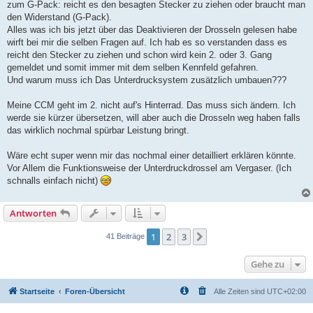
zum G-Pack: reicht es den besagten Stecker zu ziehen oder braucht man
den Widerstand (G-Pack).
Alles was ich bis jetzt über das Deaktivieren der Drosseln gelesen habe
wirft bei mir die selben Fragen auf. Ich hab es so verstanden dass es
reicht den Stecker zu ziehen und schon wird kein 2. oder 3. Gang
gemeldet und somit immer mit dem selben Kennfeld gefahren.
Und warum muss ich Das Unterdrucksystem zusätzlich umbauen???
Meine CCM geht im 2. nicht auf's Hinterrad. Das muss sich ändern. Ich
werde sie kürzer übersetzen, will aber auch die Drosseln weg haben falls
das wirklich nochmal spürbar Leistung bringt.
Wäre echt super wenn mir das nochmal einer detailliert erklären könnte.
Vor Allem die Funktionsweise der Unterdruckdrossel am Vergaser. (Ich
schnalls einfach nicht)
Antworten
1
2
3
Nächste
41 Beiträge
Gehe zu
Startseite
Foren-Übersicht
Alle Zeiten sind
UTC+02:00