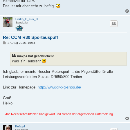
Akrapovic für 749€...
g
Das ist mir aber echt zu heftig.
Heiko_F_aus_D
Spezialist
Re: CCM R30 Sportauspuff
B
27. Aug 2015, 15:44
e
i
t
maxp4 hat geschrieben:
r
a
Was is`n Hensler?
g
Ich glaub, er meinte Hessler Motorsport ... die Pilgerstätte für alle
Leistungsverrückten Suzuki DR650/800 Treiber.
Link zur Homepage:
http://www.dr-big-shop.de/
Gruß
Heiko
--Alle Rechtschreibfehler sind gewollt und dienen der allgemeinen Unterhaltung--
Knüppi
Spezialist