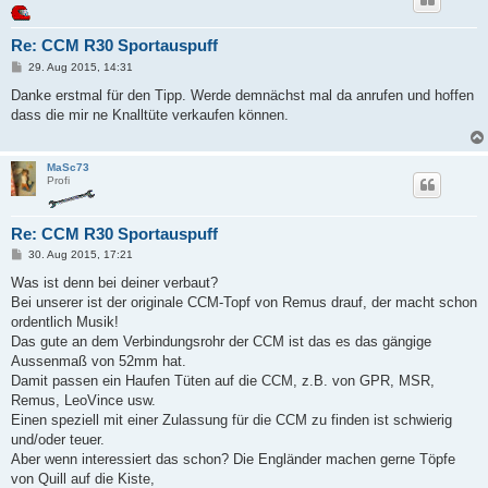
Re: CCM R30 Sportauspuff
B
29. Aug 2015, 14:31
e
i
Danke erstmal für den Tipp. Werde demnächst mal da anrufen und hoffen
t
dass die mir ne Knalltüte verkaufen können.
r
a
g
MaSc73
Profi
Re: CCM R30 Sportauspuff
B
30. Aug 2015, 17:21
e
i
Was ist denn bei deiner verbaut?
t
Bei unserer ist der originale CCM-Topf von Remus drauf, der macht schon
r
a
ordentlich Musik!
g
Das gute an dem Verbindungsrohr der CCM ist das es das gängige
Aussenmaß von 52mm hat.
Damit passen ein Haufen Tüten auf die CCM, z.B. von GPR, MSR,
Remus, LeoVince usw.
Einen speziell mit einer Zulassung für die CCM zu finden ist schwierig
und/oder teuer.
Aber wenn interessiert das schon? Die Engländer machen gerne Töpfe
von Quill auf die Kiste,