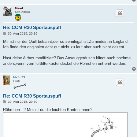
Maad
Site Admin
Re: CCM R30 Sportauspuff
B
30. Aug 2015, 20:19
e
i
Mir ist nur der Quill bekannt,der so semilegal ist.Zumindest in England.
t
Ich finde den originalen echt gut.nicht zu laut aber auch nicht dezent.
r
a
g
Hast deine Airbox modifiziert? Das Ansauggeräusch klingt auch nochmal
anders,wenn vom luftfilterkastendeckel die Röhrchen entfernt werden.
MaSc73
Profi
Re: CCM R30 Sportauspuff
B
30. Aug 2015, 20:30
e
i
Röhrchen...? Meinst du die leichten Kanten innen?
t
r
a
g