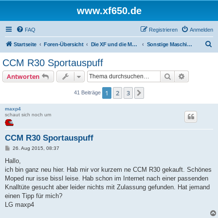
www.xf650.de
FAQ
Registrieren
Anmelden
S
Startseite
Foren-Übersicht
Die XF und die Moppeds der ehemaligen XF-Treiber
Sonstige Maschinen
u
CCM R30 Sportauspuff
c
Suche
Erweiterte
Antworten
h
e
1
2
3
Nächste
41 Beiträge
maxp4
schaut sich noch um
CCM R30 Sportauspuff
B
26. Aug 2015, 08:37
e
i
Hallo,
t
ich bin ganz neu hier. Hab mir vor kurzem ne CCM R30 gekauft. Schönes
r
a
Moped nur isse bissl leise. Hab schon im Internet nach einer passenden
g
Knalltüte gesucht aber leider nichts mit Zulassung gefunden. Hat jemand
einen Tipp für mich?
LG maxp4