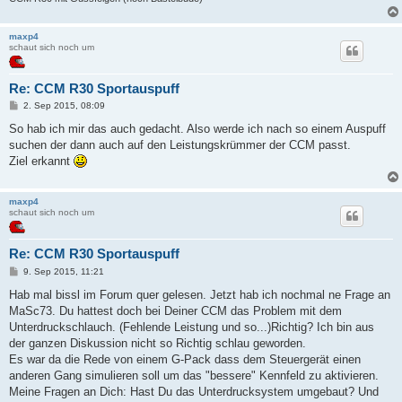
maxp4
schaut sich noch um
Re: CCM R30 Sportauspuff
B
2. Sep 2015, 08:09
e
i
So hab ich mir das auch gedacht. Also werde ich nach so einem Auspuff
t
suchen der dann auch auf den Leistungskrümmer der CCM passt.
r
a
Ziel erkannt
g
maxp4
schaut sich noch um
Re: CCM R30 Sportauspuff
B
9. Sep 2015, 11:21
e
i
Hab mal bissl im Forum quer gelesen. Jetzt hab ich nochmal ne Frage an
t
MaSc73. Du hattest doch bei Deiner CCM das Problem mit dem
r
a
Unterdruckschlauch. (Fehlende Leistung und so...)Richtig? Ich bin aus
g
der ganzen Diskussion nicht so Richtig schlau geworden.
Es war da die Rede von einem G-Pack dass dem Steuergerät einen
anderen Gang simulieren soll um das "bessere" Kennfeld zu aktivieren.
Meine Fragen an Dich: Hast Du das Unterdrucksystem umgebaut? Und