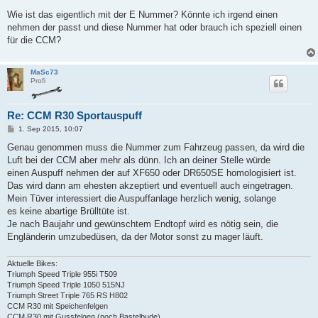
e
i
Wie ist das eigentlich mit der E Nummer? Könnte ich irgend einen
t
nehmen der passt und diese Nummer hat oder brauch ich speziell einen
r
a
für die CCM?
g
MaSc73
Profi
Re: CCM R30 Sportauspuff
B
1. Sep 2015, 10:07
e
i
Genau genommen muss die Nummer zum Fahrzeug passen, da wird die
t
Luft bei der CCM aber mehr als dünn. Ich an deiner Stelle würde
r
a
einen Auspuff nehmen der auf XF650 oder DR650SE homologisiert ist.
g
Das wird dann am ehesten akzeptiert und eventuell auch eingetragen.
Mein Tüver interessiert die Auspuffanlage herzlich wenig, solange
es keine abartige Brülltüte ist.
Je nach Baujahr und gewünschtem Endtopf wird es nötig sein, die
Engländerin umzubedüsen, da der Motor sonst zu mager läuft.
Aktuelle Bikes:
Triumph Speed Triple 955i T509
Triumph Speed Triple 1050 515NJ
Triumph Street Triple 765 RS H802
CCM R30 mit Speichenfelgen
CCM R30 mit Gussfelgen (noch Bastelbude)