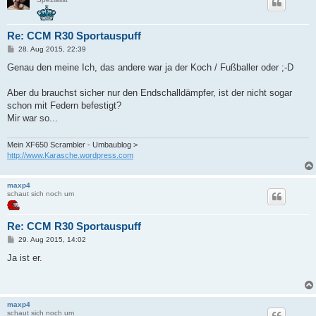
Re: CCM R30 Sportauspuff
B
28. Aug 2015, 22:39
e
i
Genau den meine Ich, das andere war ja der Koch / Fußballer oder ;-D
t
r
a
Aber du brauchst sicher nur den Endschalldämpfer, ist der nicht sogar
g
schon mit Federn befestigt?
Mir war so...
Mein XF650 Scrambler - Umbaublog >
http://www.Karasche.wordpress.com
maxp4
schaut sich noch um
Re: CCM R30 Sportauspuff
B
29. Aug 2015, 14:02
e
i
Ja ist er.
t
r
a
g
maxp4
schaut sich noch um