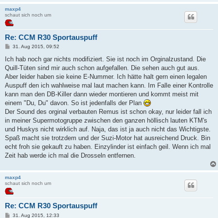
maxp4
schaut sich noch um
Re: CCM R30 Sportauspuff
B
31. Aug 2015, 09:52
e
i
Ich hab noch gar nichts modifiziert. Sie ist noch im Orginalzustand. Die
t
Quill-Tüten sind mir auch schon aufgefallen. Die sehen auch gut aus.
r
a
Aber leider haben sie keine E-Nummer. Ich hätte halt gern einen legalen
g
Auspuff den ich wahlweise mal laut machen kann. Im Falle einer Kontrolle
kann man den DB-Killer dann wieder montieren und kommt meist mit
einem "Du, Du" davon. So ist jedenfalls der Plan
Der Sound des orginal verbauten Remus ist schon okay, nur leider fall ich
in meiner Supermotogruppe zwischen den ganzen höllisch lauten KTM's
und Huskys nicht wirklich auf. Naja, das ist ja auch nicht das Wichtigste.
Spaß macht sie trotzdem und der Suzi-Motor hat ausreichend Druck. Bin
echt froh sie gekauft zu haben. Einzylinder ist einfach geil. Wenn ich mal
Zeit hab werde ich mal die Drosseln entfernen.
maxp4
schaut sich noch um
Re: CCM R30 Sportauspuff
B
31. Aug 2015, 12:33