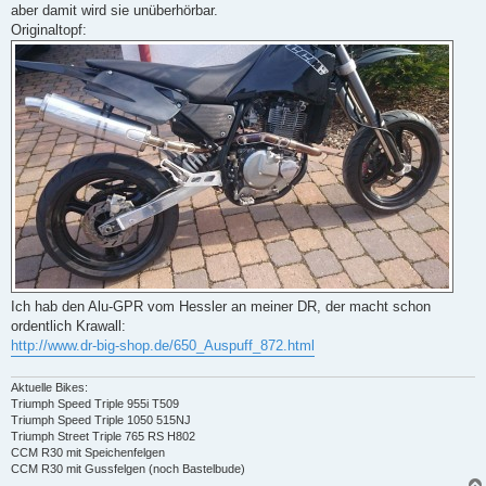
aber damit wird sie unüberhörbar.
Originaltopf:
Ich hab den Alu-GPR vom Hessler an meiner DR, der macht schon
ordentlich Krawall:
http://www.dr-big-shop.de/650_Auspuff_872.html
Aktuelle Bikes:
Triumph Speed Triple 955i T509
Triumph Speed Triple 1050 515NJ
Triumph Street Triple 765 RS H802
CCM R30 mit Speichenfelgen
CCM R30 mit Gussfelgen (noch Bastelbude)