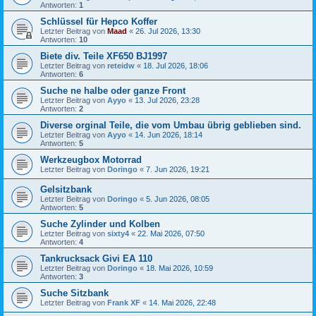
Antworten:
1
Schlüssel für Hepco Koffer
Letzter Beitrag von
Maad
«
26. Jul 2026, 13:30
Antworten:
10
Biete div. Teile XF650 BJ1997
Letzter Beitrag von
reteidw
«
18. Jul 2026, 18:06
Antworten:
6
Suche ne halbe oder ganze Front
Letzter Beitrag von
Ayyo
«
13. Jul 2026, 23:28
Antworten:
2
Diverse orginal Teile, die vom Umbau übrig geblieben sind.
Letzter Beitrag von
Ayyo
«
14. Jun 2026, 18:14
Antworten:
5
Werkzeugbox Motorrad
Letzter Beitrag von
Doringo
«
7. Jun 2026, 19:21
Gelsitzbank
Letzter Beitrag von
Doringo
«
5. Jun 2026, 08:05
Antworten:
5
Suche Zylinder und Kolben
Letzter Beitrag von
sixty4
«
22. Mai 2026, 07:50
Antworten:
4
Tankrucksack Givi EA 110
Letzter Beitrag von
Doringo
«
18. Mai 2026, 10:59
Antworten:
3
Suche Sitzbank
Letzter Beitrag von
Frank XF
«
14. Mai 2026, 22:48