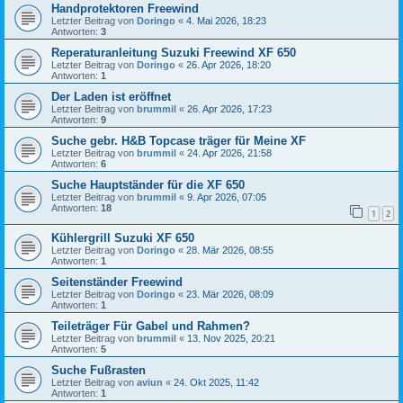
Handprotektoren Freewind
Letzter Beitrag von
Doringo
«
4. Mai 2026, 18:23
Antworten:
3
Reperaturanleitung Suzuki Freewind XF 650
Letzter Beitrag von
Doringo
«
26. Apr 2026, 18:20
Antworten:
1
Der Laden ist eröffnet
Letzter Beitrag von
brummil
«
26. Apr 2026, 17:23
Antworten:
9
Suche gebr. H&B Topcase träger für Meine XF
Letzter Beitrag von
brummil
«
24. Apr 2026, 21:58
Antworten:
6
Suche Hauptständer für die XF 650
Letzter Beitrag von
brummil
«
9. Apr 2026, 07:05
Antworten:
18
1
2
Kühlergrill Suzuki XF 650
Letzter Beitrag von
Doringo
«
28. Mär 2026, 08:55
Antworten:
1
Seitenständer Freewind
Letzter Beitrag von
Doringo
«
23. Mär 2026, 08:09
Antworten:
1
Teileträger Für Gabel und Rahmen?
Letzter Beitrag von
brummil
«
13. Nov 2025, 20:21
Antworten:
5
Suche Fußrasten
Letzter Beitrag von
aviun
«
24. Okt 2025, 11:42
Antworten:
1