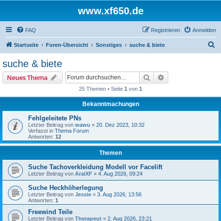
www.xf650.de
FAQ
Registrieren
Anmelden
S
Startseite
Foren-Übersicht
Sonstiges
suche & biete
u
suche & biete
c
Suche
Erweiterte Suche
Neues Thema
h
25 Themen • Seite
1
von
1
e
Bekanntmachungen
Fehlgeleitete PNs
Letzter Beitrag von
wawu
«
20. Dez 2023, 10:32
Verfasst in
Thema Forum
Antworten:
12
Themen
Suche Tachoverkleidung Modell vor Facelift
Letzter Beitrag von
AraiXF
«
4. Aug 2026, 09:24
Suche Heckhöherlegung
Letzter Beitrag von
Jessie
«
3. Aug 2026, 13:56
Antworten:
1
Freewind Teile
Letzter Beitrag von
Therapeut
«
2. Aug 2026, 23:21