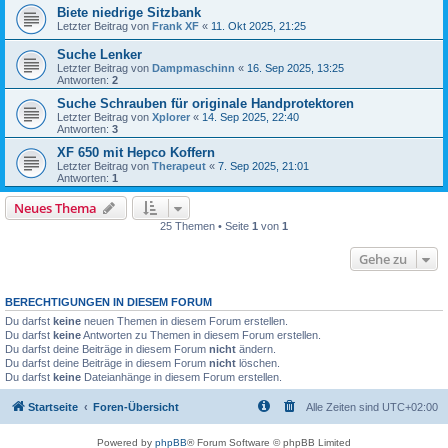
Biete niedrige Sitzbank
Letzter Beitrag von
Frank XF
«
11. Okt 2025, 21:25
Suche Lenker
Letzter Beitrag von
Dampmaschinn
«
16. Sep 2025, 13:25
Antworten:
2
Suche Schrauben für originale Handprotektoren
Letzter Beitrag von
Xplorer
«
14. Sep 2025, 22:40
Antworten:
3
XF 650 mit Hepco Koffern
Letzter Beitrag von
Therapeut
«
7. Sep 2025, 21:01
Antworten:
1
Neues Thema
25 Themen • Seite
1
von
1
Gehe zu
BERECHTIGUNGEN IN DIESEM FORUM
Du darfst
keine
neuen Themen in diesem Forum erstellen.
Du darfst
keine
Antworten zu Themen in diesem Forum erstellen.
Du darfst deine Beiträge in diesem Forum
nicht
ändern.
Du darfst deine Beiträge in diesem Forum
nicht
löschen.
Du darfst
keine
Dateianhänge in diesem Forum erstellen.
Startseite
Foren-Übersicht
Alle Zeiten sind
UTC+02:00
Powered by
phpBB
® Forum Software © phpBB Limited