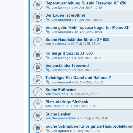
Reperaturanleitung Suzuki Freewind XF 650
von
Doringo
»
24. Apr 2026, 12:15
Der Laden ist eröffnet
von
brummil
»
11. Apr 2026, 08:38
Suche gebr. H&B Topcase träger für Meine XF
von
brummil
»
18. Apr 2026, 10:24
Suche Hauptständer für die XF 650
von
motosnail
»
20. Feb 2025, 18:14
Kühlergrill Suzuki XF 650
von
Doringo
»
4. Mär 2026, 10:58
Seitenständer Freewind
von
Doringo
»
9. Mär 2026, 17:32
Teileträger Für Gabel und Rahmen?
von
brummil
»
23. Okt 2025, 17:02
Suche Fußrasten
von
Frank XF
»
16. Sep 2025, 20:27
Biete niedrige Sitzbank
von
Frank XF
»
11. Okt 2025, 21:25
Suche Lenker
von
Dampmaschinn
»
13. Sep 2025, 21:47
Suche Schrauben für originale Handprotektore
von
Xplorer
»
30. Aug 2025, 17:42