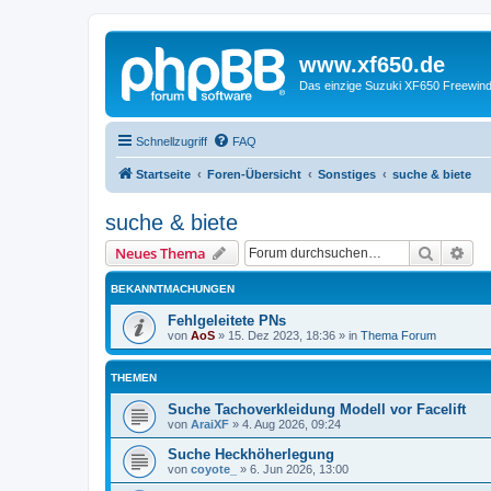
www.xf650.de
Das einzige Suzuki XF650 Freewin
Schnellzugriff
FAQ
Startseite
Foren-Übersicht
Sonstiges
suche & biete
suche & biete
Suche
Erw
Neues Thema
BEKANNTMACHUNGEN
Fehlgeleitete PNs
von
AoS
»
15. Dez 2023, 18:36
» in
Thema Forum
THEMEN
Suche Tachoverkleidung Modell vor Facelift
von
AraiXF
»
4. Aug 2026, 09:24
Suche Heckhöherlegung
von
coyote_
»
6. Jun 2026, 13:00