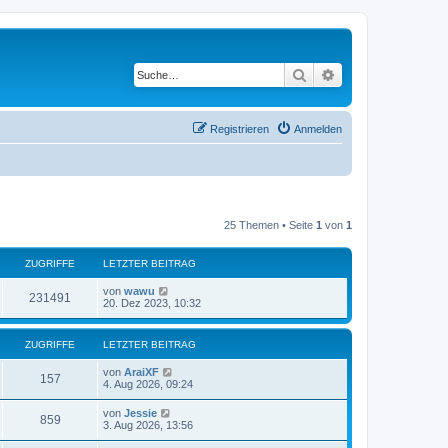
Suche
Erweiterte Suche
Registrieren
Anmelden
25 Themen • Seite
1
von
1
ZUGRIFFE
LETZTER BEITRAG
L
von
wawu
Z
231491
e
20. Dez 2023, 10:32
t
u
z
t
ZUGRIFFE
LETZTER BEITRAG
g
e
r
L
von
AraiXF
r
B
Z
157
e
4. Aug 2026, 09:24
e
t
i
i
u
z
t
L
von
Jessie
Z
859
t
r
e
3. Aug 2026, 13:56
f
g
e
a
t
r
u
g
z