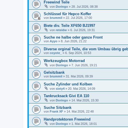
Freewind Teile
von
Doringo
»
28. Jul 2026, 08:38
Schlüssel für Hepco Koffer
von
brummil
»
22. Jul 2026, 17:00
Biete div. Teile XF650 BJ1997
von
reteidw
»
6. Jul 2026, 19:31
Suche ne halbe oder ganze Front
von
Ayyo
»
8. Jun 2026, 21:22
Diverse orginal Teile, die vom Umbau übrig geb
von
coyote_
»
6. Sep 2024, 10:53
Werkzeugbox Motorrad
von
Doringo
»
7. Jun 2026, 19:21
Gelsitzbank
von
brummil
»
31. Mai 2026, 09:39
Suche Zylinder und Kolben
von
sixty4
»
20. Mai 2026, 14:09
Tankrucksack Givi EA 110
von
Doringo
»
14. Mai 2026, 15:30
Suche Sitzbank
von
Frank XF
»
14. Mai 2026, 22:48
Handprotektoren Freewind
von
Doringo
»
1. Mai 2026, 18:01