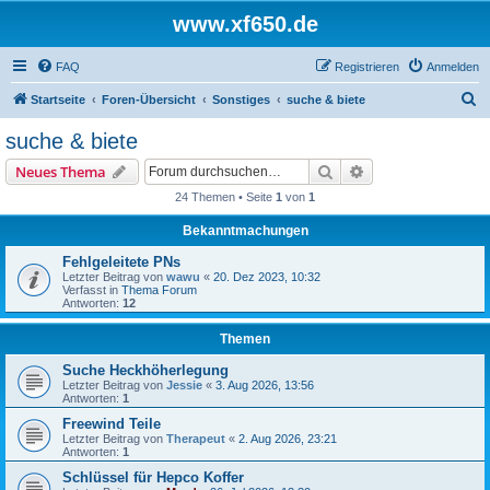
www.xf650.de
FAQ
Registrieren
Anmelden
S
Startseite
Foren-Übersicht
Sonstiges
suche & biete
u
suche & biete
c
Suche
Erweiterte Suche
Neues Thema
h
24 Themen • Seite
1
von
1
e
Bekanntmachungen
Fehlgeleitete PNs
Letzter Beitrag von
wawu
«
20. Dez 2023, 10:32
Verfasst in
Thema Forum
Antworten:
12
Themen
Suche Heckhöherlegung
Letzter Beitrag von
Jessie
«
3. Aug 2026, 13:56
Antworten:
1
Freewind Teile
Letzter Beitrag von
Therapeut
«
2. Aug 2026, 23:21
Antworten:
1
Schlüssel für Hepco Koffer