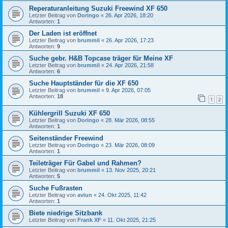
Reperaturanleitung Suzuki Freewind XF 650
Letzter Beitrag von
Doringo
«
26. Apr 2026, 18:20
Antworten:
1
Der Laden ist eröffnet
Letzter Beitrag von
brummil
«
26. Apr 2026, 17:23
Antworten:
9
Suche gebr. H&B Topcase träger für Meine XF
Letzter Beitrag von
brummil
«
24. Apr 2026, 21:58
Antworten:
6
Suche Hauptständer für die XF 650
Letzter Beitrag von
brummil
«
9. Apr 2026, 07:05
Antworten:
18
1
2
Kühlergrill Suzuki XF 650
Letzter Beitrag von
Doringo
«
28. Mär 2026, 08:55
Antworten:
1
Seitenständer Freewind
Letzter Beitrag von
Doringo
«
23. Mär 2026, 08:09
Antworten:
1
Teileträger Für Gabel und Rahmen?
Letzter Beitrag von
brummil
«
13. Nov 2025, 20:21
Antworten:
5
Suche Fußrasten
Letzter Beitrag von
aviun
«
24. Okt 2025, 11:42
Antworten:
1
Biete niedrige Sitzbank
Letzter Beitrag von
Frank XF
«
11. Okt 2025, 21:25