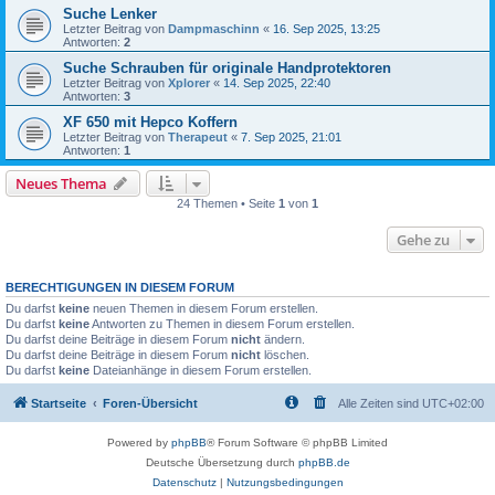
Suche Lenker
Letzter Beitrag von
Dampmaschinn
«
16. Sep 2025, 13:25
Antworten:
2
Suche Schrauben für originale Handprotektoren
Letzter Beitrag von
Xplorer
«
14. Sep 2025, 22:40
Antworten:
3
XF 650 mit Hepco Koffern
Letzter Beitrag von
Therapeut
«
7. Sep 2025, 21:01
Antworten:
1
Neues Thema
24 Themen • Seite
1
von
1
Gehe zu
BERECHTIGUNGEN IN DIESEM FORUM
Du darfst
keine
neuen Themen in diesem Forum erstellen.
Du darfst
keine
Antworten zu Themen in diesem Forum erstellen.
Du darfst deine Beiträge in diesem Forum
nicht
ändern.
Du darfst deine Beiträge in diesem Forum
nicht
löschen.
Du darfst
keine
Dateianhänge in diesem Forum erstellen.
Startseite
Foren-Übersicht
Alle Zeiten sind
UTC+02:00
Powered by
phpBB
® Forum Software © phpBB Limited
Deutsche Übersetzung durch
phpBB.de
Datenschutz
|
Nutzungsbedingungen