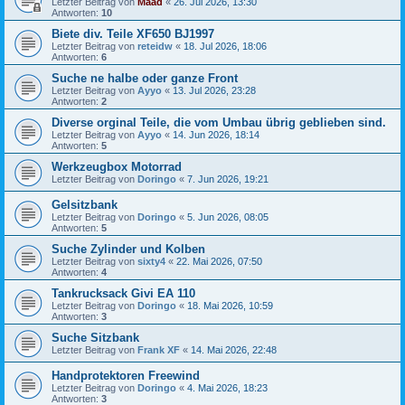
Letzter Beitrag von
Maad
«
26. Jul 2026, 13:30
Antworten:
10
Biete div. Teile XF650 BJ1997
Letzter Beitrag von
reteidw
«
18. Jul 2026, 18:06
Antworten:
6
Suche ne halbe oder ganze Front
Letzter Beitrag von
Ayyo
«
13. Jul 2026, 23:28
Antworten:
2
Diverse orginal Teile, die vom Umbau übrig geblieben sind.
Letzter Beitrag von
Ayyo
«
14. Jun 2026, 18:14
Antworten:
5
Werkzeugbox Motorrad
Letzter Beitrag von
Doringo
«
7. Jun 2026, 19:21
Gelsitzbank
Letzter Beitrag von
Doringo
«
5. Jun 2026, 08:05
Antworten:
5
Suche Zylinder und Kolben
Letzter Beitrag von
sixty4
«
22. Mai 2026, 07:50
Antworten:
4
Tankrucksack Givi EA 110
Letzter Beitrag von
Doringo
«
18. Mai 2026, 10:59
Antworten:
3
Suche Sitzbank
Letzter Beitrag von
Frank XF
«
14. Mai 2026, 22:48
Handprotektoren Freewind
Letzter Beitrag von
Doringo
«
4. Mai 2026, 18:23
Antworten:
3