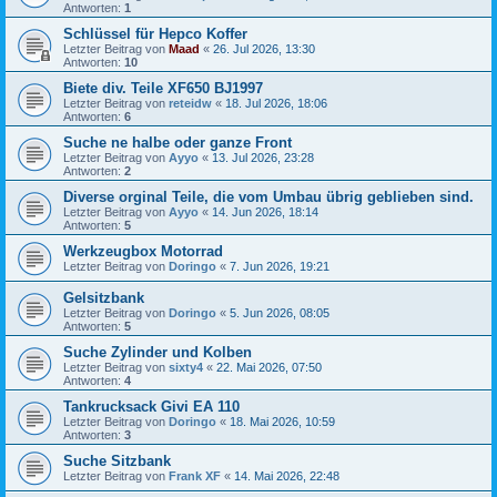
Antworten:
1
Schlüssel für Hepco Koffer
Letzter Beitrag von
Maad
«
26. Jul 2026, 13:30
Antworten:
10
Biete div. Teile XF650 BJ1997
Letzter Beitrag von
reteidw
«
18. Jul 2026, 18:06
Antworten:
6
Suche ne halbe oder ganze Front
Letzter Beitrag von
Ayyo
«
13. Jul 2026, 23:28
Antworten:
2
Diverse orginal Teile, die vom Umbau übrig geblieben sind.
Letzter Beitrag von
Ayyo
«
14. Jun 2026, 18:14
Antworten:
5
Werkzeugbox Motorrad
Letzter Beitrag von
Doringo
«
7. Jun 2026, 19:21
Gelsitzbank
Letzter Beitrag von
Doringo
«
5. Jun 2026, 08:05
Antworten:
5
Suche Zylinder und Kolben
Letzter Beitrag von
sixty4
«
22. Mai 2026, 07:50
Antworten:
4
Tankrucksack Givi EA 110
Letzter Beitrag von
Doringo
«
18. Mai 2026, 10:59
Antworten:
3
Suche Sitzbank
Letzter Beitrag von
Frank XF
«
14. Mai 2026, 22:48