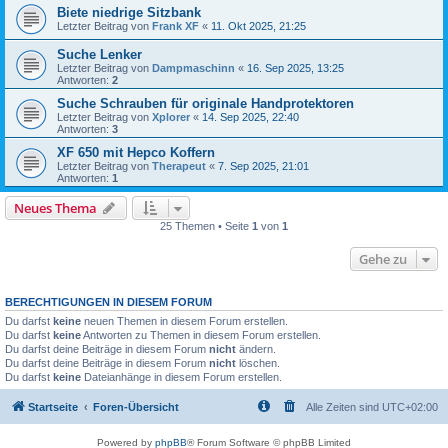
Biete niedrige Sitzbank
Letzter Beitrag von
Frank XF
«
11. Okt 2025, 21:25
Suche Lenker
Letzter Beitrag von
Dampmaschinn
«
16. Sep 2025, 13:25
Antworten:
2
Suche Schrauben für originale Handprotektoren
Letzter Beitrag von
Xplorer
«
14. Sep 2025, 22:40
Antworten:
3
XF 650 mit Hepco Koffern
Letzter Beitrag von
Therapeut
«
7. Sep 2025, 21:01
Antworten:
1
Neues Thema
25 Themen • Seite
1
von
1
Gehe zu
BERECHTIGUNGEN IN DIESEM FORUM
Du darfst
keine
neuen Themen in diesem Forum erstellen.
Du darfst
keine
Antworten zu Themen in diesem Forum erstellen.
Du darfst deine Beiträge in diesem Forum
nicht
ändern.
Du darfst deine Beiträge in diesem Forum
nicht
löschen.
Du darfst
keine
Dateianhänge in diesem Forum erstellen.
Startseite
Foren-Übersicht
Alle Zeiten sind
UTC+02:00
Powered by
phpBB
® Forum Software © phpBB Limited