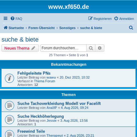
www.xf650.de
FAQ
Registrieren
Anmelden
S
Startseite
Foren-Übersicht
Sonstiges
suche & biete
u
suche & biete
c
Suche
Erweiterte Suche
Neues Thema
h
25 Themen • Seite
1
von
1
e
Bekanntmachungen
Fehlgeleitete PNs
Letzter Beitrag von
wawu
«
20. Dez 2023, 10:32
Verfasst in
Thema Forum
Antworten:
12
Themen
Suche Tachoverkleidung Modell vor Facelift
Letzter Beitrag von
AraiXF
«
4. Aug 2026, 09:24
Suche Heckhöherlegung
Letzter Beitrag von
Jessie
«
3. Aug 2026, 13:56
Antworten:
1
Freewind Teile
Letzter Beitrag von
Therapeut
«
2. Aug 2026, 23:21