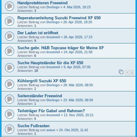
Handprotektoren Freewind
Letzter Beitrag von
Doringo
«
4. Mai 2026, 18:23
Antworten:
3
Reperaturanleitung Suzuki Freewind XF 650
Letzter Beitrag von
Doringo
«
26. Apr 2026, 18:20
Antworten:
1
Der Laden ist eröffnet
Letzter Beitrag von
brummil
«
26. Apr 2026, 17:23
Antworten:
9
Suche gebr. H&B Topcase träger für Meine XF
Letzter Beitrag von
brummil
«
24. Apr 2026, 21:58
Antworten:
6
Suche Hauptständer für die XF 650
Letzter Beitrag von
brummil
«
9. Apr 2026, 07:05
Antworten:
18
1
2
Kühlergrill Suzuki XF 650
Letzter Beitrag von
Doringo
«
28. Mär 2026, 08:55
Antworten:
1
Seitenständer Freewind
Letzter Beitrag von
Doringo
«
23. Mär 2026, 08:09
Antworten:
1
Teileträger Für Gabel und Rahmen?
Letzter Beitrag von
brummil
«
13. Nov 2025, 20:21
Antworten:
5
Suche Fußrasten
Letzter Beitrag von
aviun
«
24. Okt 2025, 11:42
Antworten:
1