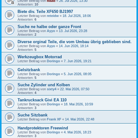
Letzter Beitrag von
Maad
«
26. Jul 2026, 13:30
Antworten:
10
Biete div. Teile XF650 BJ1997
Letzter Beitrag von
reteidw
«
18. Jul 2026, 18:06
Antworten:
6
Suche ne halbe oder ganze Front
Letzter Beitrag von
Ayyo
«
13. Jul 2026, 23:28
Antworten:
2
Diverse orginal Teile, die vom Umbau übrig geblieben sind.
Letzter Beitrag von
Ayyo
«
14. Jun 2026, 18:14
Antworten:
5
Werkzeugbox Motorrad
Letzter Beitrag von
Doringo
«
7. Jun 2026, 19:21
Gelsitzbank
Letzter Beitrag von
Doringo
«
5. Jun 2026, 08:05
Antworten:
5
Suche Zylinder und Kolben
Letzter Beitrag von
sixty4
«
22. Mai 2026, 07:50
Antworten:
4
Tankrucksack Givi EA 110
Letzter Beitrag von
Doringo
«
18. Mai 2026, 10:59
Antworten:
3
Suche Sitzbank
Letzter Beitrag von
Frank XF
«
14. Mai 2026, 22:48
Handprotektoren Freewind
Letzter Beitrag von
Doringo
«
4. Mai 2026, 18:23
Antworten:
3