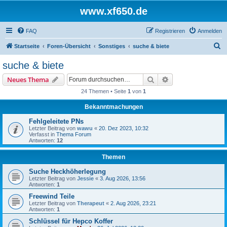
www.xf650.de
FAQ
Registrieren
Anmelden
S
Startseite
Foren-Übersicht
Sonstiges
suche & biete
u
suche & biete
c
Suche
Erweiterte Suche
Neues Thema
h
24 Themen • Seite
1
von
1
e
Bekanntmachungen
Fehlgeleitete PNs
Letzter Beitrag von
wawu
«
20. Dez 2023, 10:32
Verfasst in
Thema Forum
Antworten:
12
Themen
Suche Heckhöherlegung
Letzter Beitrag von
Jessie
«
3. Aug 2026, 13:56
Antworten:
1
Freewind Teile
Letzter Beitrag von
Therapeut
«
2. Aug 2026, 23:21
Antworten:
1
Schlüssel für Hepco Koffer