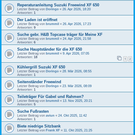
Reperaturanleitung Suzuki Freewind XF 650
Letzter Beitrag von
Doringo
«
26. Apr 2026, 18:20
Antworten:
1
Der Laden ist eröffnet
Letzter Beitrag von
brummil
«
26. Apr 2026, 17:23
Antworten:
9
Suche gebr. H&B Topcase träger für Meine XF
Letzter Beitrag von
brummil
«
24. Apr 2026, 21:58
Antworten:
6
Suche Hauptständer für die XF 650
Letzter Beitrag von
brummil
«
9. Apr 2026, 07:05
Antworten:
18
1
2
Kühlergrill Suzuki XF 650
Letzter Beitrag von
Doringo
«
28. Mär 2026, 08:55
Antworten:
1
Seitenständer Freewind
Letzter Beitrag von
Doringo
«
23. Mär 2026, 08:09
Antworten:
1
Teileträger Für Gabel und Rahmen?
Letzter Beitrag von
brummil
«
13. Nov 2025, 20:21
Antworten:
5
Suche Fußrasten
Letzter Beitrag von
aviun
«
24. Okt 2025, 11:42
Antworten:
1
Biete niedrige Sitzbank
Letzter Beitrag von
Frank XF
«
11. Okt 2025, 21:25