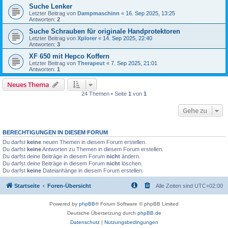
Suche Lenker
Letzter Beitrag von
Dampmaschinn
«
16. Sep 2025, 13:25
Antworten:
2
Suche Schrauben für originale Handprotektoren
Letzter Beitrag von
Xplorer
«
14. Sep 2025, 22:40
Antworten:
3
XF 650 mit Hepco Koffern
Letzter Beitrag von
Therapeut
«
7. Sep 2025, 21:01
Antworten:
1
Neues Thema
24 Themen • Seite
1
von
1
Gehe zu
BERECHTIGUNGEN IN DIESEM FORUM
Du darfst
keine
neuen Themen in diesem Forum erstellen.
Du darfst
keine
Antworten zu Themen in diesem Forum erstellen.
Du darfst deine Beiträge in diesem Forum
nicht
ändern.
Du darfst deine Beiträge in diesem Forum
nicht
löschen.
Du darfst
keine
Dateianhänge in diesem Forum erstellen.
Startseite
Foren-Übersicht
Alle Zeiten sind
UTC+02:00
Powered by
phpBB
® Forum Software © phpBB Limited
Deutsche Übersetzung durch
phpBB.de
Datenschutz
|
Nutzungsbedingungen