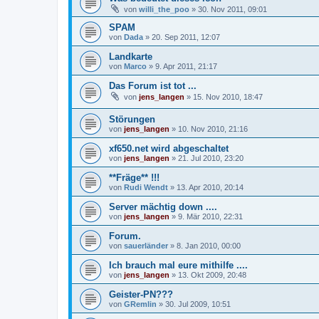
von
willi_the_poo
»
30. Nov 2011, 09:01
SPAM
von
Dada
»
20. Sep 2011, 12:07
Landkarte
von
Marco
»
9. Apr 2011, 21:17
Das Forum ist tot ...
von
jens_langen
»
15. Nov 2010, 18:47
Störungen
von
jens_langen
»
10. Nov 2010, 21:16
xf650.net wird abgeschaltet
von
jens_langen
»
21. Jul 2010, 23:20
**Fräge** !!!
von
Rudi Wendt
»
13. Apr 2010, 20:14
Server mächtig down ....
von
jens_langen
»
9. Mär 2010, 22:31
Forum.
von
sauerländer
»
8. Jan 2010, 00:00
Ich brauch mal eure mithilfe ....
von
jens_langen
»
13. Okt 2009, 20:48
Geister-PN???
von
GRemlin
»
30. Jul 2009, 10:51