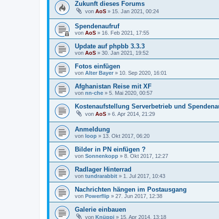
Zukunft dieses Forums
von
AoS
»
15. Jan 2021, 00:24
Spendenaufruf
von
AoS
»
16. Feb 2021, 17:55
Update auf phpbb 3.3.3
von
AoS
»
30. Jan 2021, 19:52
Fotos einfügen
von
Alter Bayer
»
10. Sep 2020, 16:01
Afghanistan Reise mit XF
von
nn-che
»
5. Mai 2020, 00:57
Kostenaufstellung Serverbetrieb und Spendena
von
AoS
»
6. Apr 2014, 21:29
Anmeldung
von
loop
»
13. Okt 2017, 06:20
Bilder in PN einfügen ?
von
Sonnenkopp
»
8. Okt 2017, 12:27
Radlager Hinterrad
von
tundrarabbit
»
1. Jul 2017, 10:43
Nachrichten hängen im Postausgang
von
Powerflip
»
27. Jun 2017, 12:38
Galerie einbauen
von
Knüppi
»
15. Apr 2014, 13:18