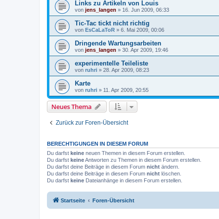
Links zu Artikeln von Louis
von
jens_langen
»
16. Jun 2009, 06:33
Tic-Tac tickt nicht richtig
von
EsCaLaToR
»
6. Mai 2009, 00:06
Dringende Wartungsarbeiten
von
jens_langen
»
30. Apr 2009, 19:46
experimentelle Teileliste
von
ruhri
»
28. Apr 2009, 08:23
Karte
von
ruhri
»
11. Apr 2009, 20:55
Neues Thema
Zurück zur Foren-Übersicht
BERECHTIGUNGEN IN DIESEM FORUM
Du darfst
keine
neuen Themen in diesem Forum erstellen.
Du darfst
keine
Antworten zu Themen in diesem Forum erstellen.
Du darfst deine Beiträge in diesem Forum
nicht
ändern.
Du darfst deine Beiträge in diesem Forum
nicht
löschen.
Du darfst
keine
Dateianhänge in diesem Forum erstellen.
Startseite
Foren-Übersicht