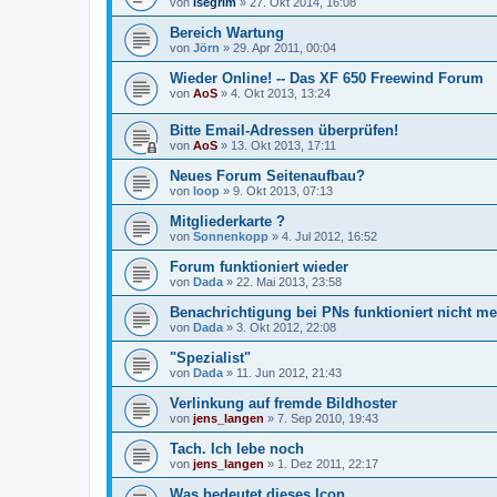
von
Isegrim
»
27. Okt 2014, 16:08
Bereich Wartung
von
Jörn
»
29. Apr 2011, 00:04
Wieder Online! -- Das XF 650 Freewind Forum
von
AoS
»
4. Okt 2013, 13:24
Bitte Email-Adressen überprüfen!
von
AoS
»
13. Okt 2013, 17:11
Neues Forum Seitenaufbau?
von
loop
»
9. Okt 2013, 07:13
Mitgliederkarte ?
von
Sonnenkopp
»
4. Jul 2012, 16:52
Forum funktioniert wieder
von
Dada
»
22. Mai 2013, 23:58
Benachrichtigung bei PNs funktioniert nicht m
von
Dada
»
3. Okt 2012, 22:08
"Spezialist"
von
Dada
»
11. Jun 2012, 21:43
Verlinkung auf fremde Bildhoster
von
jens_langen
»
7. Sep 2010, 19:43
Tach. Ich lebe noch
von
jens_langen
»
1. Dez 2011, 22:17
Was bedeutet dieses Icon