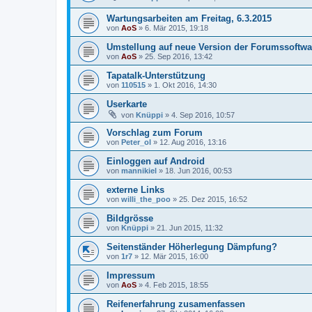
Wartungsarbeiten am Freitag, 6.3.2015
von
AoS
»
6. Mär 2015, 19:18
Umstellung auf neue Version der Forumssoftwa
von
AoS
»
25. Sep 2016, 13:42
Tapatalk-Unterstützung
von
110515
»
1. Okt 2016, 14:30
Userkarte
von
Knüppi
»
4. Sep 2016, 10:57
Vorschlag zum Forum
von
Peter_ol
»
12. Aug 2016, 13:16
Einloggen auf Android
von
mannikiel
»
18. Jun 2016, 00:53
externe Links
von
willi_the_poo
»
25. Dez 2015, 16:52
Bildgrösse
von
Knüppi
»
21. Jun 2015, 11:32
Seitenständer Höherlegung Dämpfung?
von
1r7
»
12. Mär 2015, 16:00
Impressum
von
AoS
»
4. Feb 2015, 18:55
Reifenerfahrung zusamenfassen