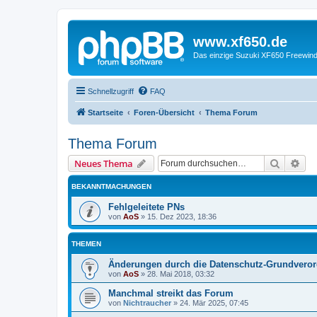
www.xf650.de
Das einzige Suzuki XF650 Freewin
Schnellzugriff
FAQ
Startseite
Foren-Übersicht
Thema Forum
Thema Forum
Suche
Erw
Neues Thema
BEKANNTMACHUNGEN
Fehlgeleitete PNs
von
AoS
»
15. Dez 2023, 18:36
THEMEN
Änderungen durch die Datenschutz-Grundvero
von
AoS
»
28. Mai 2018, 03:32
Manchmal streikt das Forum
von
Nichtraucher
»
24. Mär 2025, 07:45