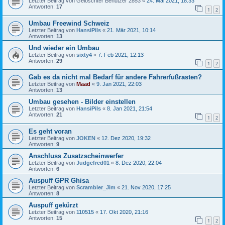
Letzter Beitrag von
Gelöschter Benutzer 2853
«
24. Mai 2021, 18:33
Antworten:
17
1
2
Umbau Freewind Schweiz
Letzter Beitrag von
HansiPils
«
21. Mär 2021, 10:14
Antworten:
13
Und wieder ein Umbau
Letzter Beitrag von
sixty4
«
7. Feb 2021, 12:13
Antworten:
29
1
2
Gab es da nicht mal Bedarf für andere Fahrerfußrasten?
Letzter Beitrag von
Maad
«
9. Jan 2021, 22:03
Antworten:
13
Umbau gesehen - Bilder einstellen
Letzter Beitrag von
HansiPils
«
8. Jan 2021, 21:54
Antworten:
21
1
2
Es geht voran
Letzter Beitrag von
JOKEN
«
12. Dez 2020, 19:32
Antworten:
9
Anschluss Zusatzscheinwerfer
Letzter Beitrag von
Judgefred01
«
8. Dez 2020, 22:04
Antworten:
6
Auspuff GPR Ghisa
Letzter Beitrag von
Scrambler_Jim
«
21. Nov 2020, 17:25
Antworten:
8
Auspuff gekürzt
Letzter Beitrag von
110515
«
17. Okt 2020, 21:16
Antworten:
15
1
2