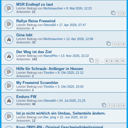
MSR Endtopf zu laut
Letzter Beitrag von
Nichtraucher
«
8. Mai 2026, 12:23
Antworten:
21
1
2
Rallye Reise Freewind
Letzter Beitrag von
Olena54
«
17. Apr 2026, 07:47
Antworten:
4
Gina lebt
Letzter Beitrag von
Nichtraucher
«
12. Apr 2026, 12:08
Antworten:
33
1
2
3
Der Weg ist das Ziel
Letzter Beitrag von
HansiPils
«
13. Nov 2025, 22:22
Antworten:
162
1
8
9
10
11
…
Hilfe für Schraub- Anfänger in Hessen
Letzter Beitrag von
Titolito
«
8. Okt 2025, 21:12
Antworten:
2
My Freewind Scrambler
Letzter Beitrag von
Titolito
«
3. Okt 2025, 23:03
Antworten:
2
Enduro FW
Letzter Beitrag von
Olena54
«
24. Jul 2025, 21:25
Antworten:
46
1
2
3
4
Ist ja nicht wirklich ein Umbau, Seitenteile ändern.
Letzter Beitrag von
Der_jörg
«
22. Jun 2025, 16:10
Antworten:
12
Koso DB01-RN - Original Geschwindigkeitssignal