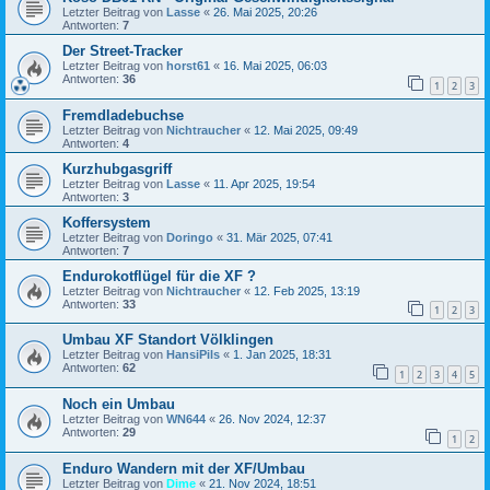
Letzter Beitrag von
Lasse
«
26. Mai 2025, 20:26
Antworten:
7
Der Street-Tracker
Letzter Beitrag von
horst61
«
16. Mai 2025, 06:03
Antworten:
36
1
2
3
Fremdladebuchse
Letzter Beitrag von
Nichtraucher
«
12. Mai 2025, 09:49
Antworten:
4
Kurzhubgasgriff
Letzter Beitrag von
Lasse
«
11. Apr 2025, 19:54
Antworten:
3
Koffersystem
Letzter Beitrag von
Doringo
«
31. Mär 2025, 07:41
Antworten:
7
Endurokotflügel für die XF ?
Letzter Beitrag von
Nichtraucher
«
12. Feb 2025, 13:19
Antworten:
33
1
2
3
Umbau XF Standort Völklingen
Letzter Beitrag von
HansiPils
«
1. Jan 2025, 18:31
Antworten:
62
1
2
3
4
5
Noch ein Umbau
Letzter Beitrag von
WN644
«
26. Nov 2024, 12:37
Antworten:
29
1
2
Enduro Wandern mit der XF/Umbau
Letzter Beitrag von
Dime
«
21. Nov 2024, 18:51