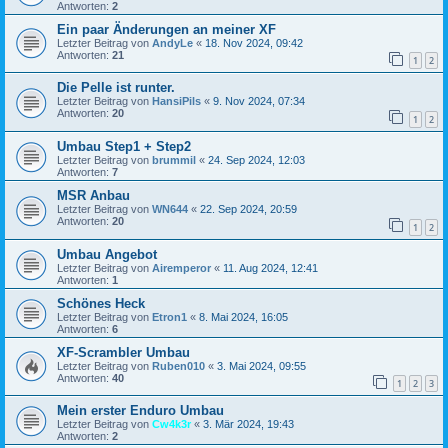
Antworten:
2
Ein paar Änderungen an meiner XF
Letzter Beitrag von
AndyLe
«
18. Nov 2024, 09:42
Antworten:
21
1
2
Die Pelle ist runter.
Letzter Beitrag von
HansiPils
«
9. Nov 2024, 07:34
Antworten:
20
1
2
Umbau Step1 + Step2
Letzter Beitrag von
brummil
«
24. Sep 2024, 12:03
Antworten:
7
MSR Anbau
Letzter Beitrag von
WN644
«
22. Sep 2024, 20:59
Antworten:
20
1
2
Umbau Angebot
Letzter Beitrag von
Airemperor
«
11. Aug 2024, 12:41
Antworten:
1
Schönes Heck
Letzter Beitrag von
Etron1
«
8. Mai 2024, 16:05
Antworten:
6
XF-Scrambler Umbau
Letzter Beitrag von
Ruben010
«
3. Mai 2024, 09:55
Antworten:
40
1
2
3
Mein erster Enduro Umbau
Letzter Beitrag von
Cw4k3r
«
3. Mär 2024, 19:43
Antworten:
2