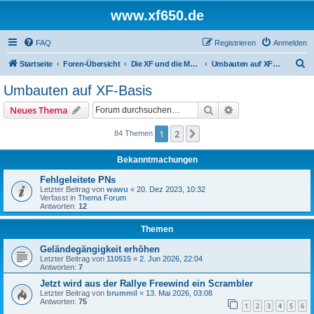
www.xf650.de
FAQ
Registrieren
Anmelden
S
Startseite
Foren-Übersicht
Die XF und die Moppeds der ehemaligen XF-Treiber
Umbauten auf XF-Basis
u
Umbauten auf XF-Basis
c
Suche
Erweiterte Suche
Neues Thema
h
e
1
2
Nächste
84 Themen
Bekanntmachungen
Fehlgeleitete PNs
Letzter Beitrag von
wawu
«
20. Dez 2023, 10:32
Verfasst in
Thema Forum
Antworten:
12
Themen
Geländegängigkeit erhöhen
Letzter Beitrag von
110515
«
2. Jun 2026, 22:04
Antworten:
7
Jetzt wird aus der Rallye Freewind ein Scrambler
Letzter Beitrag von
brummil
«
13. Mai 2026, 03:08
Antworten:
75
1
2
3
4
5
6