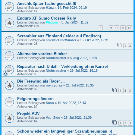
Anschlußplan Tacho gesucht !!!
Letzter Beitrag von
H1nz
«
14. Feb 2024, 09:19
Antworten:
12
Enduro XF Sumo Crosser Rally
Letzter Beitrag von
Platium
«
8. Jan 2024, 11:52
Antworten:
169
1
9
10
11
12
…
Scrambler aus Finnland (leider auf Englisch)
Letzter Beitrag von
aGentleFreeWinder
«
16. Okt 2022, 12:31
Antworten:
23
1
2
Alternative vordere Blinker
Letzter Beitrag von
Nichtraucher
«
5. Aug 2022, 19:09
Reparatur nach Unfall - Verkleidung ohne Kanzel
Letzter Beitrag von
Nichtraucher
«
29. Jul 2022, 16:18
Antworten:
6
Die Freewind als Racer ...
Letzter Beitrag von
mercygraz
«
21. Jul 2022, 15:35
Antworten:
30
1
2
3
Felgenringe ändern
Letzter Beitrag von
Soso
«
19. Apr 2022, 13:43
Antworten:
14
Projekt ADV
Letzter Beitrag von
Vau_Zwo
«
23. Jul 2021, 21:39
Antworten:
42
1
2
3
Schon wieder ein langweiliger Scramblerumbau :-)