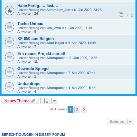
Habe Fertig..... fast....
Letzter Beitrag von
Scrambler_Jim
«
6. Okt 2020, 23:25
Antworten:
24
1
2
Tacho Umbau
Letzter Beitrag von
Vau_Zwo
«
4. Okt 2020, 11:49
Antworten:
5
XF 650 aus Belgien
Letzter Beitrag von
Alter Bayer
«
9. Sep 2020, 14:49
Antworten:
7
Ein neues Projekt startet!
Letzter Beitrag von
Airemperor
«
11. Jun 2020, 10:55
Antworten:
11
Gewinde Spiegel
Letzter Beitrag von
Airemperor
«
7. Mai 2020, 07:44
Antworten:
1
Umbautipps
Letzter Beitrag von
Airemperor
«
4. Mai 2020, 15:48
Antworten:
4
Neues Thema
1
2
Nächste
84 Themen
Gehe zu
BERECHTIGUNGEN IN DIESEM FORUM