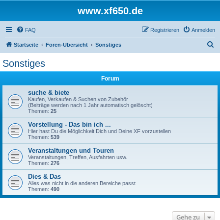
www.xf650.de
FAQ
Registrieren
Anmelden
S
Startseite
Foren-Übersicht
Sonstiges
u
Sonstiges
c
Forum
h
e
suche & biete
Kaufen, Verkaufen & Suchen von Zubehör
(Beiträge werden nach 1 Jahr automatisch gelöscht)
Themen:
25
Vorstellung - Das bin ich ...
Hier hast Du die Möglichkeit Dich und Deine XF vorzustellen
Themen:
539
Veranstaltungen und Touren
Veranstaltungen, Treffen, Ausfahrten usw.
Themen:
276
Dies & Das
Alles was nicht in die anderen Bereiche passt
Themen:
490
Gehe zu