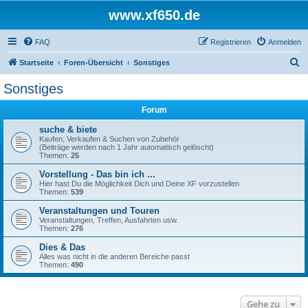
www.xf650.de
FAQ
Registrieren
Anmelden
S
Startseite
Foren-Übersicht
Sonstiges
u
Sonstiges
c
Forum
h
e
suche & biete
Kaufen, Verkaufen & Suchen von Zubehör
(Beiträge werden nach 1 Jahr automatisch gelöscht)
Themen:
25
Vorstellung - Das bin ich ...
Hier hast Du die Möglichkeit Dich und Deine XF vorzustellen
Themen:
539
Veranstaltungen und Touren
Veranstaltungen, Treffen, Ausfahrten usw.
Themen:
276
Dies & Das
Alles was nicht in die anderen Bereiche passt
Themen:
490
Gehe zu