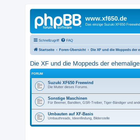
www.xf650.de
Das einzige Suzuki XF650 Freewin
Schnellzugriff
FAQ
Startseite
Foren-Übersicht
Die XF und die Moppeds der e
Die XF und die Moppeds der ehemalige
FORUM
Suzuki XF650 Freewind
Die Mutter dieses Forums.
Sonstige Maschinen
Für Beemer, Banditen, GSR-Treiber, Tiger-Bändiger und and
Umbauten auf XF-Basis
Umbauthreads, Ideenfindung, Bilderstelle