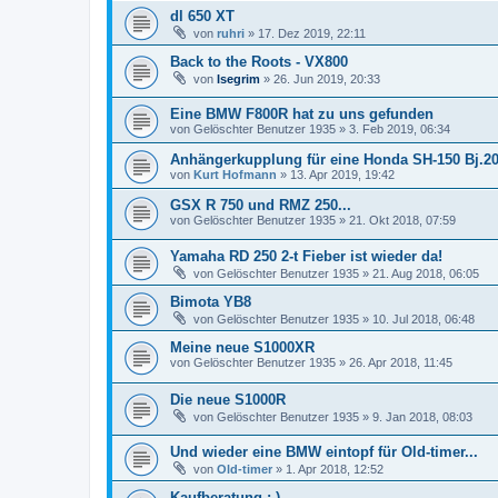
dl 650 XT
von
ruhri
»
17. Dez 2019, 22:11
Back to the Roots - VX800
von
Isegrim
»
26. Jun 2019, 20:33
Eine BMW F800R hat zu uns gefunden
von
Gelöschter Benutzer 1935
»
3. Feb 2019, 06:34
Anhängerkupplung für eine Honda SH-150 Bj.2
von
Kurt Hofmann
»
13. Apr 2019, 19:42
GSX R 750 und RMZ 250...
von
Gelöschter Benutzer 1935
»
21. Okt 2018, 07:59
Yamaha RD 250 2-t Fieber ist wieder da!
von
Gelöschter Benutzer 1935
»
21. Aug 2018, 06:05
Bimota YB8
von
Gelöschter Benutzer 1935
»
10. Jul 2018, 06:48
Meine neue S1000XR
von
Gelöschter Benutzer 1935
»
26. Apr 2018, 11:45
Die neue S1000R
von
Gelöschter Benutzer 1935
»
9. Jan 2018, 08:03
Und wieder eine BMW eintopf für Old-timer...
von
Old-timer
»
1. Apr 2018, 12:52
Kaufberatung ;-)