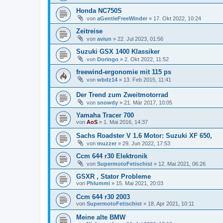
Honda NC750S
von
aGentleFreeWinder
»
17. Okt 2022, 10:24
Zeitreise
von
aviun
»
22. Jul 2023, 01:56
Suzuki GSX 1400 Klassiker
von
Doringo
»
2. Okt 2022, 11:52
freewind-ergonomie mit 115 ps
von
wbdz14
»
13. Feb 2015, 11:41
Der Trend zum Zweitmotorrad
von
snowdy
»
21. Mär 2017, 10:05
Yamaha Tracer 700
von
AoS
»
1. Mai 2016, 14:37
Sachs Roadster V 1.6 Motor: Suzuki XF 650,
von
muzzer
»
29. Jun 2022, 17:53
Ccm 644 r30 Elektronik
von
SupermotoFetischist
»
12. Mai 2021, 06:26
GSXR , Stator Probleme
von
Phlummi
»
15. Mai 2021, 20:03
Ccm 644 r30 2003
von
SupermotoFetischist
»
18. Apr 2021, 10:11
Meine alte BMW