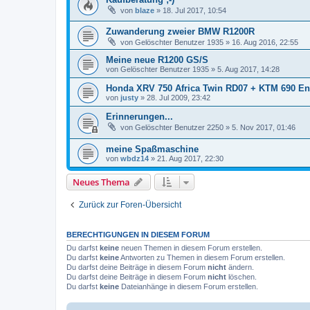
von
blaze
»
18. Jul 2017, 10:54
Zuwanderung zweier BMW R1200R
von
Gelöschter Benutzer 1935
»
16. Aug 2016, 22:55
Meine neue R1200 GS/S
von
Gelöschter Benutzer 1935
»
5. Aug 2017, 14:28
Honda XRV 750 Africa Twin RD07 + KTM 690 E
von
justy
»
28. Jul 2009, 23:42
Erinnerungen...
von
Gelöschter Benutzer 2250
»
5. Nov 2017, 01:46
meine Spaßmaschine
von
wbdz14
»
21. Aug 2017, 22:30
Neues Thema
Zurück zur Foren-Übersicht
BERECHTIGUNGEN IN DIESEM FORUM
Du darfst
keine
neuen Themen in diesem Forum erstellen.
Du darfst
keine
Antworten zu Themen in diesem Forum erstellen.
Du darfst deine Beiträge in diesem Forum
nicht
ändern.
Du darfst deine Beiträge in diesem Forum
nicht
löschen.
Du darfst
keine
Dateianhänge in diesem Forum erstellen.