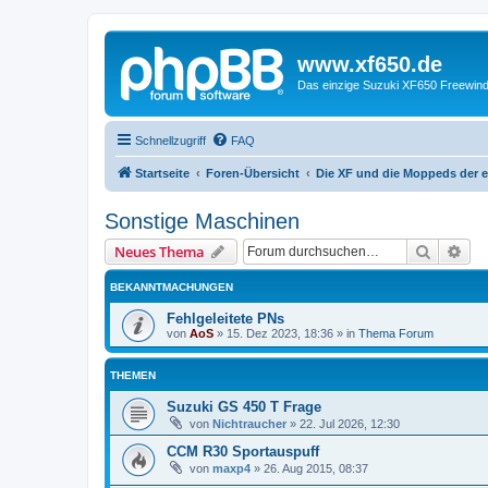
www.xf650.de
Das einzige Suzuki XF650 Freewin
Schnellzugriff
FAQ
Startseite
Foren-Übersicht
Die XF und die Moppeds der e
Sonstige Maschinen
Suche
Erw
Neues Thema
BEKANNTMACHUNGEN
Fehlgeleitete PNs
von
AoS
»
15. Dez 2023, 18:36
» in
Thema Forum
THEMEN
Suzuki GS 450 T Frage
von
Nichtraucher
»
22. Jul 2026, 12:30
CCM R30 Sportauspuff
von
maxp4
»
26. Aug 2015, 08:37