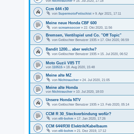
von
Nichtraucher
»
16. Jul 2020, 17:18
Ccm 644 r30
von
SupermotoFetischist
»
9. Apr 2021, 17:11
Meine neue Honda CBF 600
von
screamsoccer
»
22. Okt 2020, 11:56
Bremsen, Ventilspiel und Co. "Off Topic"
von
Gelöschter Benutzer 1935
»
17. Okt 2020, 06:59
Bandit 1200... aber welche?
von
Gelöschter Benutzer 1935
»
15. Jul 2020, 06:52
Moto Guzii V85 TT
von
110515
»
18. Aug 2020, 15:48
Meine alte MZ
von
Nichtraucher
»
24. Jul 2020, 21:05
Meine alte Honda
von
Nichtraucher
»
10. Jul 2020, 18:03
Unsere Honda NTV
von
Gelöschter Benutzer 1935
»
13. Feb 2020, 05:14
CCM R 30_Steckverbindung wofür?
von
elli-bohm
»
17. Jan 2020, 17:26
CCM 644/R30 Elektrik/Kabelbaum
von
elli-bohm
»
21. Dez 2019, 17:12