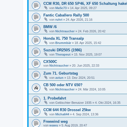
CCM R30, DR 650 SP46, XF 650 Schaltung hakeli
von
MaSc73
»
14. Apr 2025, 09:27
Fantic Caballero Rally 500
von
ruhri
»
24. Apr 2026, 21:16
BMW /6
von
Nichtraucher
»
24. Feb 2026, 20:42
Honda XL 750 Transalp
von
Brummbär
»
18. Apr 2025, 15:42
Suzuki DR250S (1986)
von
Therapeut
»
15. Nov 2025, 19:07
CX500C
von
Nichtraucher
»
20. Jun 2025, 22:33
Zum 71. Geburtstag
von
aviun
»
13. Dez 2024, 20:51
CB 500 oder NTV 650?
von
Nichtraucher
»
24. Mär 2024, 10:05
1. Probefahrt
von
Gelöschter Benutzer 1935
»
4. Okt 2024, 16:35
CCM 644 R30 Drossel 25kw
von
Micha644
»
4. Sep 2024, 13:36
Freewind weg
von
wawu
»
5. Aug 2019, 20:47