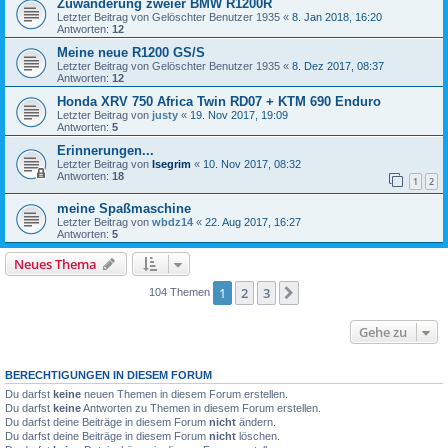
Zuwanderung zweier BMW R1200R
Letzter Beitrag von
Gelöschter Benutzer 1935
«
8. Jan 2018, 16:20
Antworten:
12
Meine neue R1200 GS/S
Letzter Beitrag von
Gelöschter Benutzer 1935
«
8. Dez 2017, 08:37
Antworten:
12
Honda XRV 750 Africa Twin RD07 + KTM 690 Enduro
Letzter Beitrag von
justy
«
19. Nov 2017, 19:09
Antworten:
5
Erinnerungen...
Letzter Beitrag von
Isegrim
«
10. Nov 2017, 08:32
Antworten:
18
1
2
meine Spaßmaschine
Letzter Beitrag von
wbdz14
«
22. Aug 2017, 16:27
Antworten:
5
Neues Thema
1
2
3
Nächste
104 Themen
Gehe zu
BERECHTIGUNGEN IN DIESEM FORUM
Du darfst
keine
neuen Themen in diesem Forum erstellen.
Du darfst
keine
Antworten zu Themen in diesem Forum erstellen.
Du darfst deine Beiträge in diesem Forum
nicht
ändern.
Du darfst deine Beiträge in diesem Forum
nicht
löschen.