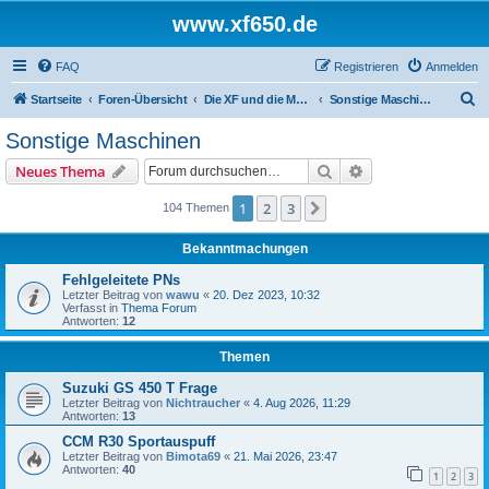
www.xf650.de
FAQ
Registrieren
Anmelden
S
Startseite
Foren-Übersicht
Die XF und die Moppeds der ehemaligen XF-Treiber
Sonstige Maschinen
u
Sonstige Maschinen
c
Suche
Erweiterte Suche
Neues Thema
h
e
1
2
3
Nächste
104 Themen
Bekanntmachungen
Fehlgeleitete PNs
Letzter Beitrag von
wawu
«
20. Dez 2023, 10:32
Verfasst in
Thema Forum
Antworten:
12
Themen
Suzuki GS 450 T Frage
Letzter Beitrag von
Nichtraucher
«
4. Aug 2026, 11:29
Antworten:
13
CCM R30 Sportauspuff
Letzter Beitrag von
Bimota69
«
21. Mai 2026, 23:47
Antworten:
40
1
2
3