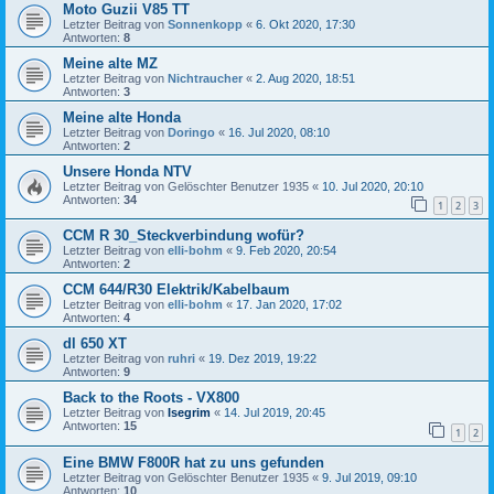
Moto Guzii V85 TT
Letzter Beitrag von
Sonnenkopp
«
6. Okt 2020, 17:30
Antworten:
8
Meine alte MZ
Letzter Beitrag von
Nichtraucher
«
2. Aug 2020, 18:51
Antworten:
3
Meine alte Honda
Letzter Beitrag von
Doringo
«
16. Jul 2020, 08:10
Antworten:
2
Unsere Honda NTV
Letzter Beitrag von
Gelöschter Benutzer 1935
«
10. Jul 2020, 20:10
Antworten:
34
1
2
3
CCM R 30_Steckverbindung wofür?
Letzter Beitrag von
elli-bohm
«
9. Feb 2020, 20:54
Antworten:
2
CCM 644/R30 Elektrik/Kabelbaum
Letzter Beitrag von
elli-bohm
«
17. Jan 2020, 17:02
Antworten:
4
dl 650 XT
Letzter Beitrag von
ruhri
«
19. Dez 2019, 19:22
Antworten:
9
Back to the Roots - VX800
Letzter Beitrag von
Isegrim
«
14. Jul 2019, 20:45
Antworten:
15
1
2
Eine BMW F800R hat zu uns gefunden
Letzter Beitrag von
Gelöschter Benutzer 1935
«
9. Jul 2019, 09:10
Antworten:
10