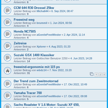
Antworten:
6
CCM 644 R30 Drossel 25kw
Letzter Beitrag von
Micha644
«
6. Sep 2024, 08:47
Antworten:
9
Freewind weg
Letzter Beitrag von
brummil
«
1. Jun 2024, 00:56
Antworten:
4
Honda NC750S
Letzter Beitrag von
aGentleFreeWinder
«
2. Apr 2024, 11:14
Antworten:
4
Zeitreise
Letzter Beitrag von
Xplorer
«
4. Aug 2023, 01:20
Antworten:
2
Suzuki GSX 1400 Klassiker
Letzter Beitrag von
Gelöschter Benutzer 2250
«
4. Jun 2023, 14:28
Antworten:
14
freewind-ergonomie mit 115 ps
Letzter Beitrag von
wbdz14
«
7. Nov 2022, 15:20
Antworten:
31
1
2
3
Der Trend zum Zweitmotorrad
Letzter Beitrag von
aGentleFreeWinder
«
17. Okt 2022, 10:49
Antworten:
6
Yamaha Tracer 700
Letzter Beitrag von
aGentleFreeWinder
«
17. Okt 2022, 09:08
Antworten:
5
Sachs Roadster V 1.6 Motor: Suzuki XF 650,
Letzter Beitrag von
flydown
«
20. Aug 2022, 14:22