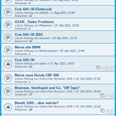
Antworten:
9
Ccm 644 r30 Elektronik
Letzter Beitrag von
110515
«
2. Aug 2021, 21:50
Antworten:
12
GSXR , Stator Probleme
Letzter Beitrag von
Phlummi
«
16. Mai 2021, 10:51
Antworten:
2
Ccm 644 r30 2003
Letzter Beitrag von
muzzer
«
29. Apr 2021, 15:25
Antworten:
10
Meine alte BMW
Letzter Beitrag von
Nichtraucher
«
25. Apr 2021, 13:40
Antworten:
2
Ccm 644 r30
Letzter Beitrag von
aviun
«
17. Apr 2021, 18:57
Antworten:
41
1
2
3
Meine neue Honda CBF 600
Letzter Beitrag von
Gelöschter Benutzer 1935
«
23. Okt 2020, 07:32
Antworten:
1
Bremsen, Ventilspiel und Co. "Off Topic"
Letzter Beitrag von
Gelöschter Benutzer 1935
«
22. Okt 2020, 05:53
Antworten:
17
1
2
Bandit 1200... aber welche?
Letzter Beitrag von
Gelöschter Benutzer 1935
«
13. Okt 2020, 13:18
Antworten:
26
1
2