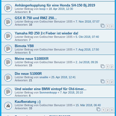
Anhängerkupplung für eine Honda SH-150 Bj.2019
Letzter Beitrag von
loop
«
18. Apr 2019, 12:30
Antworten:
8
GSX R 750 und RMZ 250...
Letzter Beitrag von
Gelöschter Benutzer 1935
«
7. Nov 2018, 07:07
Antworten:
16
1
2
Yamaha RD 250 2-t Fieber ist wieder da!
Letzter Beitrag von
Gelöschter Benutzer 1935
«
5. Okt 2018, 07:40
Antworten:
7
Bimota YB8
Letzter Beitrag von
Gelöschter Benutzer 1935
«
7. Aug 2018, 17:50
Antworten:
5
Meine neue S1000XR
Letzter Beitrag von
Gelöschter Benutzer 1935
«
2. Jul 2018, 09:26
Antworten:
15
1
2
Die neue S1000R
Letzter Beitrag von
snailie
«
25. Apr 2018, 12:41
Antworten:
21
1
2
Und wieder eine BMW eintopf für Old-timer...
Letzter Beitrag von
Sonnenkopp
«
7. Apr 2018, 20:10
Antworten:
6
Kaufberatung ;-)
Letzter Beitrag von
Gelöschter Benutzer 1935
«
15. Mär 2018, 06:40
Antworten:
33
1
2
3