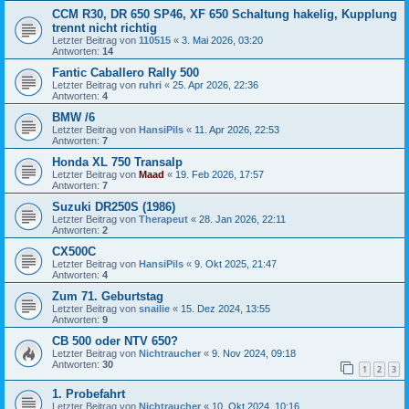
CCM R30, DR 650 SP46, XF 650 Schaltung hakelig, Kupplung
trennt nicht richtig
Letzter Beitrag von
110515
«
3. Mai 2026, 03:20
Antworten:
14
Fantic Caballero Rally 500
Letzter Beitrag von
ruhri
«
25. Apr 2026, 22:36
Antworten:
4
BMW /6
Letzter Beitrag von
HansiPils
«
11. Apr 2026, 22:53
Antworten:
7
Honda XL 750 Transalp
Letzter Beitrag von
Maad
«
19. Feb 2026, 17:57
Antworten:
7
Suzuki DR250S (1986)
Letzter Beitrag von
Therapeut
«
28. Jan 2026, 22:11
Antworten:
2
CX500C
Letzter Beitrag von
HansiPils
«
9. Okt 2025, 21:47
Antworten:
4
Zum 71. Geburtstag
Letzter Beitrag von
snailie
«
15. Dez 2024, 13:55
Antworten:
9
CB 500 oder NTV 650?
Letzter Beitrag von
Nichtraucher
«
9. Nov 2024, 09:18
Antworten:
30
1
2
3
1. Probefahrt
Letzter Beitrag von
Nichtraucher
«
10. Okt 2024, 10:16