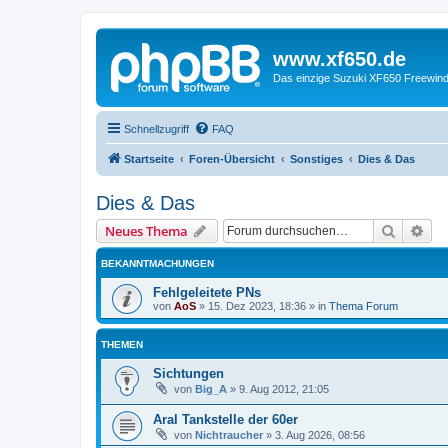
www.xf650.de
Das einzige Suzuki XF650 Freewin
Schnellzugriff
FAQ
Startseite
Foren-Übersicht
Sonstiges
Dies & Das
Dies & Das
Suche
Erw
Neues Thema
BEKANNTMACHUNGEN
Fehlgeleitete PNs
von
AoS
»
15. Dez 2023, 18:36
» in
Thema Forum
THEMEN
Sichtungen
von
Big_A
»
9. Aug 2012, 21:05
Aral Tankstelle der 60er
von
Nichtraucher
»
3. Aug 2026, 08:56