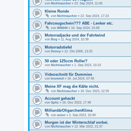
von
Nichtraucher
»
23. Sep 2024, 11:00
Kleine Runde
von
Nichtraucher
»
22. Sep 2024, 17:23
Fahrzeugschein??? ABE - Lenker etc.
von
WN644
»
16. Sep 2024, 15:58
Motorradjacke und der Fahrtwind
von
Bug
»
11. Aug 2024, 10:38
Motorradstiefel
von
Denny
»
12. Okt 2006, 13:33
50 oder 125ccm Roller?
von
Nichtraucher
»
1. Sep 2023, 10:10
Videoschnitt für Dummies
von
brummil
»
19. Jul 2024, 07:45
Meine XF mag die Kälte nicht.
von
Nichtraucher
»
18. Dez 2023, 22:35
Account gehackt
von
Spitz
»
16. Dez 2023, 17:48
MilliardärOligarchenKlima
von
aviun
»
2. Sep 2023, 10:49
Morgen ist der Winterschlaf vorbei.
von
Nichtraucher
»
12. Mär 2022, 21:37