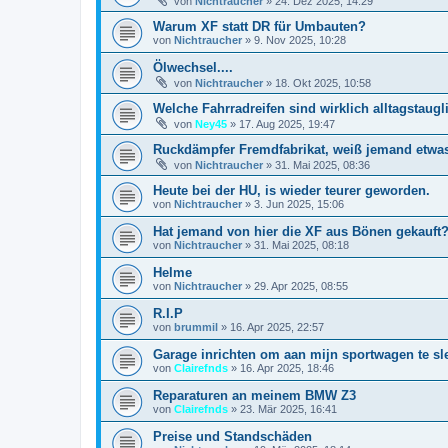
von
Nichtraucher
»
24. Dez 2025, 14:29
Warum XF statt DR für Umbauten?
von
Nichtraucher
»
9. Nov 2025, 10:28
Ölwechsel....
von
Nichtraucher
»
18. Okt 2025, 10:58
Welche Fahrradreifen sind wirklich alltagstaugl
von
Ney45
»
17. Aug 2025, 19:47
Ruckdämpfer Fremdfabrikat, weiß jemand etwa
von
Nichtraucher
»
31. Mai 2025, 08:36
Heute bei der HU, is wieder teurer geworden.
von
Nichtraucher
»
3. Jun 2025, 15:06
Hat jemand von hier die XF aus Bönen gekauft
von
Nichtraucher
»
31. Mai 2025, 08:18
Helme
von
Nichtraucher
»
29. Apr 2025, 08:55
R.I.P
von
brummil
»
16. Apr 2025, 22:57
Garage inrichten om aan mijn sportwagen te sl
von
Clairefnds
»
16. Apr 2025, 18:46
Reparaturen an meinem BMW Z3
von
Clairefnds
»
23. Mär 2025, 16:41
Preise und Standschäden