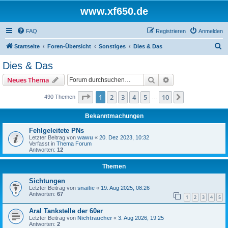
www.xf650.de
FAQ
Registrieren
Anmelden
S
Startseite
Foren-Übersicht
Sonstiges
Dies & Das
u
Dies & Das
c
Suche
Erweiterte Suche
Neues Thema
h
e
Seite
1
von
10
1
2
3
4
5
10
Nächste
490 Themen
…
Bekanntmachungen
Fehlgeleitete PNs
Letzter Beitrag von
wawu
«
20. Dez 2023, 10:32
Verfasst in
Thema Forum
Antworten:
12
Themen
Sichtungen
Letzter Beitrag von
snailie
«
19. Aug 2025, 08:26
Antworten:
67
1
2
3
4
5
Aral Tankstelle der 60er
Letzter Beitrag von
Nichtraucher
«
3. Aug 2026, 19:25
Antworten:
2