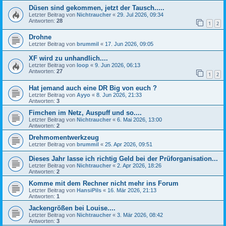
Düsen sind gekommen, jetzt der Tausch.....
Letzter Beitrag von
Nichtraucher
«
29. Jul 2026, 09:34
Antworten:
28
1
2
Drohne
Letzter Beitrag von
brummil
«
17. Jun 2026, 09:05
XF wird zu unhandlich....
Letzter Beitrag von
loop
«
9. Jun 2026, 06:13
Antworten:
27
1
2
Hat jemand auch eine DR Big von euch ?
Letzter Beitrag von
Ayyo
«
8. Jun 2026, 21:33
Antworten:
3
Fimchen im Netz, Auspuff und so....
Letzter Beitrag von
Nichtraucher
«
6. Mai 2026, 13:00
Antworten:
2
Drehmomentwerkzeug
Letzter Beitrag von
brummil
«
25. Apr 2026, 09:51
Dieses Jahr lasse ich richtig Geld bei der Prüforganisation...
Letzter Beitrag von
Nichtraucher
«
2. Apr 2026, 18:26
Antworten:
2
Komme mit dem Rechner nicht mehr ins Forum
Letzter Beitrag von
HansiPils
«
16. Mär 2026, 21:13
Antworten:
1
Jackengrößen bei Louise....
Letzter Beitrag von
Nichtraucher
«
3. Mär 2026, 08:42
Antworten:
3