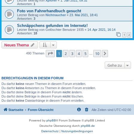
Letzter Beitrag von
Xplorer
«
1. Jan 2022, 09:32
Antworten:
1
Foto von Fahrerhandbuch gesucht
Letzter Beitrag von
Nichtraucher
«
23. Mai 2021, 18:41
Antworten:
3
Schnäppchens gefunden im Internetz!
Letzter Beitrag von
Gelöschter Benutzer 1935
«
14. Apr 2021, 16:14
Antworten:
18
1
2
Neues Thema
Seite
1
von
10
1
2
3
4
5
10
Nächste
490 Themen
…
Gehe zu
BERECHTIGUNGEN IN DIESEM FORUM
Du darfst
keine
neuen Themen in diesem Forum erstellen.
Du darfst
keine
Antworten zu Themen in diesem Forum erstellen.
Du darfst deine Beiträge in diesem Forum
nicht
ändern.
Du darfst deine Beiträge in diesem Forum
nicht
löschen.
Du darfst
keine
Dateianhänge in diesem Forum erstellen.
Startseite
Foren-Übersicht
Alle Zeiten sind
UTC+02:00
Powered by
phpBB
® Forum Software © phpBB Limited
Deutsche Übersetzung durch
phpBB.de
Datenschutz
|
Nutzungsbedingungen