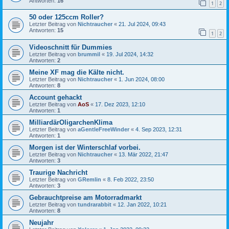
Antworten:
16
1
2
50 oder 125ccm Roller?
Letzter Beitrag von
Nichtraucher
«
21. Jul 2024, 09:43
Antworten:
15
1
2
Videoschnitt für Dummies
Letzter Beitrag von
brummil
«
19. Jul 2024, 14:32
Antworten:
2
Meine XF mag die Kälte nicht.
Letzter Beitrag von
Nichtraucher
«
1. Jun 2024, 08:00
Antworten:
8
Account gehackt
Letzter Beitrag von
AoS
«
17. Dez 2023, 12:10
Antworten:
1
MilliardärOligarchenKlima
Letzter Beitrag von
aGentleFreeWinder
«
4. Sep 2023, 12:31
Antworten:
1
Morgen ist der Winterschlaf vorbei.
Letzter Beitrag von
Nichtraucher
«
13. Mär 2022, 21:47
Antworten:
3
Traurige Nachricht
Letzter Beitrag von
GRemlin
«
8. Feb 2022, 23:50
Antworten:
3
Gebrauchtpreise am Motorradmarkt
Letzter Beitrag von
tundrarabbit
«
12. Jan 2022, 10:21
Antworten:
8
Neujahr