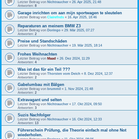
Letzter Beitrag von
Nichtraucher
«
26. Apr 2025, 21:48
Antworten:
8
Garage inrichten om aan mijn sportwagen te sleutelen
Letzter Beitrag von
Clairefnds
«
16. Apr 2025, 18:46
Reparaturen an meinem BMW Z3
Letzter Beitrag von
Doringo
«
29. Mär 2025, 07:27
Antworten:
2
Preise und Standschäden
Letzter Beitrag von
Nichtraucher
«
19. Mär 2025, 18:14
Frohes Weihnachten
Letzter Beitrag von
Maad
«
26. Dez 2024, 11:29
Antworten:
4
Was ist das für ein Teil ???
Letzter Beitrag von
Thorsten vom Deich
«
8. Dez 2024, 12:37
Antworten:
2
Gabelumbau mit Bälgen
Letzter Beitrag von
brummil
«
1. Nov 2024, 21:48
Antworten:
2
Extravagant und selten
Letzter Beitrag von
Nichtraucher
«
17. Okt 2024, 09:50
Antworten:
3
Suzis Nachfolger
Letzter Beitrag von
Nichtraucher
«
16. Okt 2024, 12:33
Antworten:
13
Führerschein Prüfung, die Theorie einfach mal ohne Not
wiederholen.
Letzter Beitrag von
Doringo
«
11. Okt 2024, 08:06