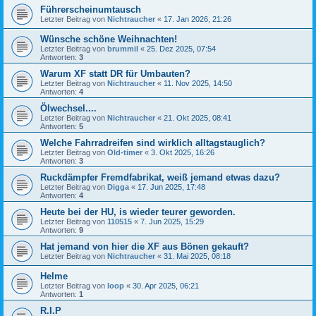
Führerscheinumtausch
Letzter Beitrag von
Nichtraucher
«
17. Jan 2026, 21:26
Wünsche schöne Weihnachten!
Letzter Beitrag von
brummil
«
25. Dez 2025, 07:54
Antworten:
3
Warum XF statt DR für Umbauten?
Letzter Beitrag von
Nichtraucher
«
11. Nov 2025, 14:50
Antworten:
4
Ölwechsel....
Letzter Beitrag von
Nichtraucher
«
21. Okt 2025, 08:41
Antworten:
5
Welche Fahrradreifen sind wirklich alltagstauglich?
Letzter Beitrag von
Old-timer
«
3. Okt 2025, 16:26
Antworten:
3
Ruckdämpfer Fremdfabrikat, weiß jemand etwas dazu?
Letzter Beitrag von
Digga
«
17. Jun 2025, 17:48
Antworten:
4
Heute bei der HU, is wieder teurer geworden.
Letzter Beitrag von
110515
«
7. Jun 2025, 15:29
Antworten:
9
Hat jemand von hier die XF aus Bönen gekauft?
Letzter Beitrag von
Nichtraucher
«
31. Mai 2025, 08:18
Helme
Letzter Beitrag von
loop
«
30. Apr 2025, 06:21
Antworten:
1
R.I.P