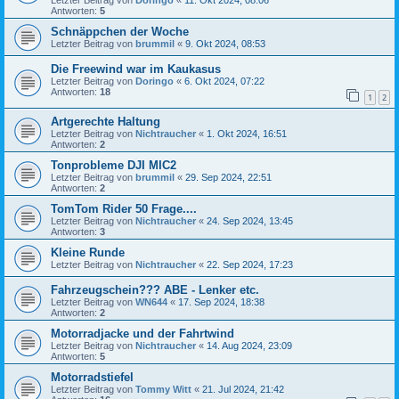
Antworten:
5
Schnäppchen der Woche
Letzter Beitrag von
brummil
«
9. Okt 2024, 08:53
Die Freewind war im Kaukasus
Letzter Beitrag von
Doringo
«
6. Okt 2024, 07:22
Antworten:
18
1
2
Artgerechte Haltung
Letzter Beitrag von
Nichtraucher
«
1. Okt 2024, 16:51
Antworten:
2
Tonprobleme DJI MIC2
Letzter Beitrag von
brummil
«
29. Sep 2024, 22:51
Antworten:
2
TomTom Rider 50 Frage....
Letzter Beitrag von
Nichtraucher
«
24. Sep 2024, 13:45
Antworten:
3
Kleine Runde
Letzter Beitrag von
Nichtraucher
«
22. Sep 2024, 17:23
Fahrzeugschein??? ABE - Lenker etc.
Letzter Beitrag von
WN644
«
17. Sep 2024, 18:38
Antworten:
2
Motorradjacke und der Fahrtwind
Letzter Beitrag von
Nichtraucher
«
14. Aug 2024, 23:09
Antworten:
5
Motorradstiefel
Letzter Beitrag von
Tommy Witt
«
21. Jul 2024, 21:42