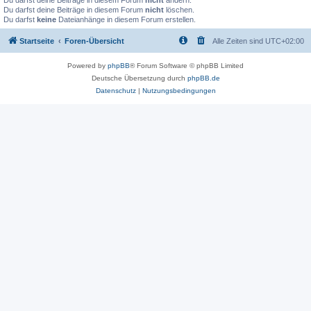
Du darfst deine Beiträge in diesem Forum
nicht
ändern.
Du darfst deine Beiträge in diesem Forum
nicht
löschen.
Du darfst
keine
Dateianhänge in diesem Forum erstellen.
Startseite
Foren-Übersicht
Alle Zeiten sind
UTC+02:00
Powered by
phpBB
® Forum Software © phpBB Limited
Deutsche Übersetzung durch
phpBB.de
Datenschutz
|
Nutzungsbedingungen