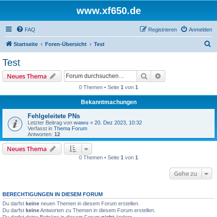
www.xf650.de
FAQ
Registrieren
Anmelden
S
Startseite
Foren-Übersicht
Test
u
Test
c
Suche
Erweiterte Suche
Neues Thema
h
0 Themen • Seite
1
von
1
e
Bekanntmachungen
Fehlgeleitete PNs
Letzter Beitrag von
wawu
«
20. Dez 2023, 10:32
Verfasst in
Thema Forum
Antworten:
12
Neues Thema
0 Themen • Seite
1
von
1
Gehe zu
BERECHTIGUNGEN IN DIESEM FORUM
Du darfst
keine
neuen Themen in diesem Forum erstellen.
Du darfst
keine
Antworten zu Themen in diesem Forum erstellen.