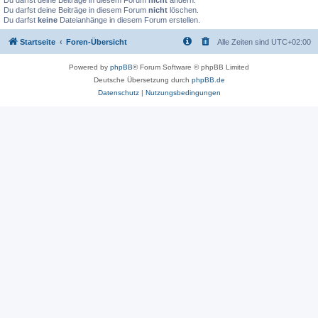
Du darfst deine Beiträge in diesem Forum
nicht
ändern.
Du darfst deine Beiträge in diesem Forum
nicht
löschen.
Du darfst
keine
Dateianhänge in diesem Forum erstellen.
Startseite
Foren-Übersicht
Alle Zeiten sind
UTC+02:00
Powered by
phpBB
® Forum Software © phpBB Limited
Deutsche Übersetzung durch
phpBB.de
Datenschutz
|
Nutzungsbedingungen