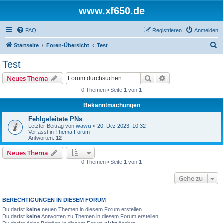
www.xf650.de
FAQ
Registrieren
Anmelden
S
Startseite
Foren-Übersicht
Test
u
Test
c
Suche
Erweiterte Suche
Neues Thema
h
0 Themen • Seite
1
von
1
e
Bekanntmachungen
Fehlgeleitete PNs
Letzter Beitrag von
wawu
«
20. Dez 2023, 10:32
Verfasst in
Thema Forum
Antworten:
12
Neues Thema
0 Themen • Seite
1
von
1
Gehe zu
BERECHTIGUNGEN IN DIESEM FORUM
Du darfst
keine
neuen Themen in diesem Forum erstellen.
Du darfst
keine
Antworten zu Themen in diesem Forum erstellen.