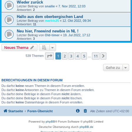
Wieder zurück
Letzter Beitrag von
snailie
«
7. Nov 2022, 12:03
Antworten:
2
Hallo aus dem oberbergischen Land
Letzter Beitrag von
marbis25
«
12. Okt 2022, 09:34
Antworten:
11
Neu hier, Freewind newbie in NL !
Letzter Beitrag von
Old-timer
«
19. Jul 2022, 17:12
Antworten:
3
Neues Thema
Seite
1
von
11
1
2
3
4
5
11
Nächste
539 Themen
…
Gehe zu
BERECHTIGUNGEN IN DIESEM FORUM
Du darfst
keine
neuen Themen in diesem Forum erstellen.
Du darfst
keine
Antworten zu Themen in diesem Forum erstellen.
Du darfst deine Beiträge in diesem Forum
nicht
ändern.
Du darfst deine Beiträge in diesem Forum
nicht
löschen.
Du darfst
keine
Dateianhänge in diesem Forum erstellen.
Startseite
Foren-Übersicht
Alle Zeiten sind
UTC+02:00
Powered by
phpBB
® Forum Software © phpBB Limited
Deutsche Übersetzung durch
phpBB.de