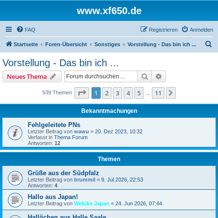
www.xf650.de
FAQ
Registrieren
Anmelden
S
Startseite
Foren-Übersicht
Sonstiges
Vorstellung - Das bin ich ...
u
Vorstellung - Das bin ich ...
c
Suche
Erweiterte Suche
Neues Thema
h
e
Seite
1
von
11
1
2
3
4
5
11
Nächste
539 Themen
…
Bekanntmachungen
Fehlgeleitete PNs
Letzter Beitrag von
wawu
«
20. Dez 2023, 10:32
Verfasst in
Thema Forum
Antworten:
12
Themen
Grüße aus der Südpfalz
Letzter Beitrag von
brummil
«
9. Jul 2026, 22:53
Antworten:
4
Hallo aus Japan!
Letzter Beitrag von
Webike Japan
«
24. Jun 2026, 07:44
Hallöchen aus Halle Saale