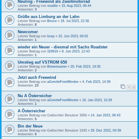
Neuling - Freewind als Zweitmotorrad
Letzter Beitrag von
snailie
«
15. Aug 2023, 06:44
Antworten:
3
Grüße aus Limburg an der Lahn
Letzter Beitrag von
Bruce
«
18. Jul 2023, 22:36
Antworten:
8
Newcomer
Letzter Beitrag von
loop
«
15. Jun 2023, 06:02
Antworten:
1
wieder ein Neuer - diesmal mit Sachs Roadster
Letzter Beitrag von
110515
«
8. Jun 2023, 12:43
Antworten:
1
Umstieg auf VSTROM 650
Letzter Beitrag von
Brewmaster
«
20. Feb 2023, 19:35
Antworten:
2
Jetzt auch Freewind
Letzter Beitrag von
aGentleFreeWinder
«
4. Feb 2023, 14:39
Antworten:
23
1
2
Nu A Österreicher
Letzter Beitrag von
aGentleFreeWinder
«
16. Jan 2023, 10:28
Antworten:
1
A Österreicher
Letzter Beitrag von
Gelöschter Benutzer 3056
«
14. Jan 2023, 06:43
Antworten:
5
Bin der Neue
Letzter Beitrag von
Gelöschter Benutzer 1935
«
28. Dez 2022, 04:39
Antworten:
6