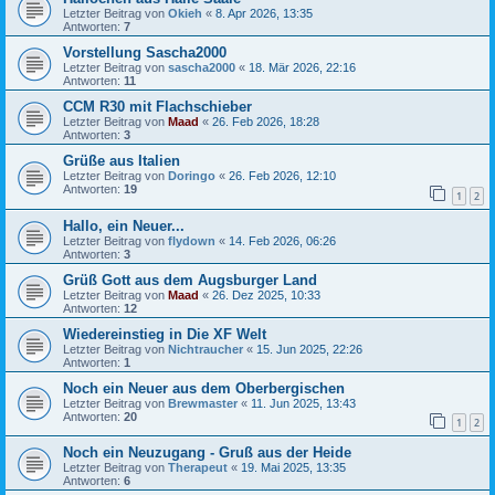
Letzter Beitrag von
Okieh
«
8. Apr 2026, 13:35
Antworten:
7
Vorstellung Sascha2000
Letzter Beitrag von
sascha2000
«
18. Mär 2026, 22:16
Antworten:
11
CCM R30 mit Flachschieber
Letzter Beitrag von
Maad
«
26. Feb 2026, 18:28
Antworten:
3
Grüße aus Italien
Letzter Beitrag von
Doringo
«
26. Feb 2026, 12:10
Antworten:
19
1
2
Hallo, ein Neuer...
Letzter Beitrag von
flydown
«
14. Feb 2026, 06:26
Antworten:
3
Grüß Gott aus dem Augsburger Land
Letzter Beitrag von
Maad
«
26. Dez 2025, 10:33
Antworten:
12
Wiedereinstieg in Die XF Welt
Letzter Beitrag von
Nichtraucher
«
15. Jun 2025, 22:26
Antworten:
1
Noch ein Neuer aus dem Oberbergischen
Letzter Beitrag von
Brewmaster
«
11. Jun 2025, 13:43
Antworten:
20
1
2
Noch ein Neuzugang - Gruß aus der Heide
Letzter Beitrag von
Therapeut
«
19. Mai 2025, 13:35
Antworten:
6