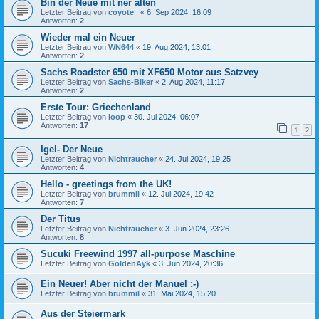
Bin der Neue mit ner alten
Letzter Beitrag von
coyote_
«
6. Sep 2024, 16:09
Antworten:
2
Wieder mal ein Neuer
Letzter Beitrag von
WN644
«
19. Aug 2024, 13:01
Antworten:
2
Sachs Roadster 650 mit XF650 Motor aus Satzvey
Letzter Beitrag von
Sachs-Biker
«
2. Aug 2024, 11:17
Antworten:
2
Erste Tour: Griechenland
Letzter Beitrag von
loop
«
30. Jul 2024, 06:07
Antworten:
17
1
2
Igel- Der Neue
Letzter Beitrag von
Nichtraucher
«
24. Jul 2024, 19:25
Antworten:
4
Hello - greetings from the UK!
Letzter Beitrag von
brummil
«
12. Jul 2024, 19:42
Antworten:
7
Der Titus
Letzter Beitrag von
Nichtraucher
«
3. Jun 2024, 23:26
Antworten:
8
Sucuki Freewind 1997 all-purpose Maschine
Letzter Beitrag von
GoldenAyk
«
3. Jun 2024, 20:36
Ein Neuer! Aber nicht der Manuel :-)
Letzter Beitrag von
brummil
«
31. Mai 2024, 15:20
Aus der Steiermark