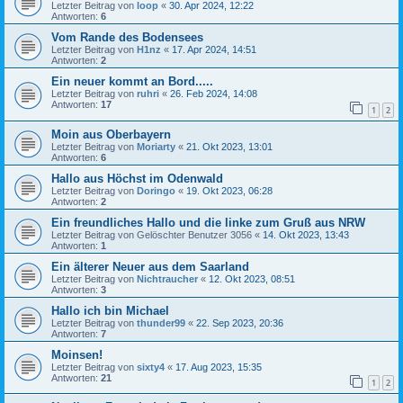
Letzter Beitrag von
loop
«
30. Apr 2024, 12:22
Antworten:
6
Vom Rande des Bodensees
Letzter Beitrag von
H1nz
«
17. Apr 2024, 14:51
Antworten:
2
Ein neuer kommt an Bord.....
Letzter Beitrag von
ruhri
«
26. Feb 2024, 14:08
Antworten:
17
1
2
Moin aus Oberbayern
Letzter Beitrag von
Moriarty
«
21. Okt 2023, 13:01
Antworten:
6
Hallo aus Höchst im Odenwald
Letzter Beitrag von
Doringo
«
19. Okt 2023, 06:28
Antworten:
2
Ein freundliches Hallo und die linke zum Gruß aus NRW
Letzter Beitrag von
Gelöschter Benutzer 3056
«
14. Okt 2023, 13:43
Antworten:
1
Ein älterer Neuer aus dem Saarland
Letzter Beitrag von
Nichtraucher
«
12. Okt 2023, 08:51
Antworten:
3
Hallo ich bin Michael
Letzter Beitrag von
thunder99
«
22. Sep 2023, 20:36
Antworten:
7
Moinsen!
Letzter Beitrag von
sixty4
«
17. Aug 2023, 15:35
Antworten:
21
1
2