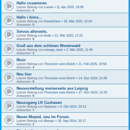
Hallo zusammen
Letzter Beitrag von
Lasse
«
11. Apr 2025, 19:56
Antworten:
5
Hallo i bims...
Letzter Beitrag von
freedeZwo
«
26. Mär 2025, 15:04
Antworten:
5
Servus allerseits.
Letzter Beitrag von
brab
«
21. Mär 2025, 17:22
Antworten:
5
Gruß aus dem schönen Westerwald
Letzter Beitrag von
omega_man
«
2. Mär 2025, 11:48
Antworten:
3
Moin
Letzter Beitrag von
Thorsten vom Deich
«
11. Feb 2025, 18:58
Antworten:
4
Neu hier
Letzter Beitrag von
Thorsten vom Deich
«
14. Dez 2024, 21:06
Antworten:
9
Neuvorstellung meinerseits aus Leipzig
Letzter Beitrag von
Thorsten vom Deich
«
27. Nov 2024, 12:33
Antworten:
9
Neuzugang LK Cuxhaven
Letzter Beitrag von
flydown
«
9. Okt 2024, 20:12
Antworten:
7
Neues Moped, neu im Forum.
Letzter Beitrag von
Bengo
«
30. Sep 2024, 20:17
Antworten:
3