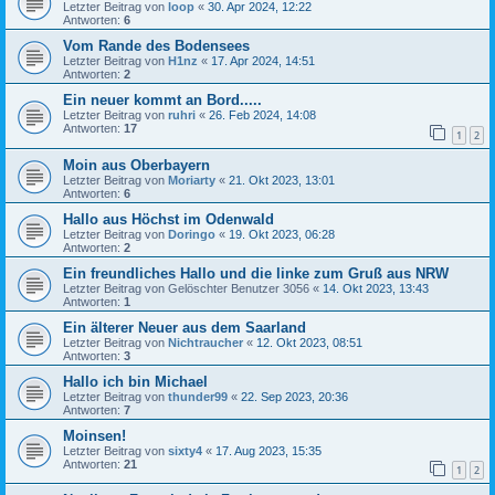
Letzter Beitrag von
loop
«
30. Apr 2024, 12:22
Antworten:
6
Vom Rande des Bodensees
Letzter Beitrag von
H1nz
«
17. Apr 2024, 14:51
Antworten:
2
Ein neuer kommt an Bord.....
Letzter Beitrag von
ruhri
«
26. Feb 2024, 14:08
Antworten:
17
1
2
Moin aus Oberbayern
Letzter Beitrag von
Moriarty
«
21. Okt 2023, 13:01
Antworten:
6
Hallo aus Höchst im Odenwald
Letzter Beitrag von
Doringo
«
19. Okt 2023, 06:28
Antworten:
2
Ein freundliches Hallo und die linke zum Gruß aus NRW
Letzter Beitrag von
Gelöschter Benutzer 3056
«
14. Okt 2023, 13:43
Antworten:
1
Ein älterer Neuer aus dem Saarland
Letzter Beitrag von
Nichtraucher
«
12. Okt 2023, 08:51
Antworten:
3
Hallo ich bin Michael
Letzter Beitrag von
thunder99
«
22. Sep 2023, 20:36
Antworten:
7
Moinsen!
Letzter Beitrag von
sixty4
«
17. Aug 2023, 15:35
Antworten:
21
1
2