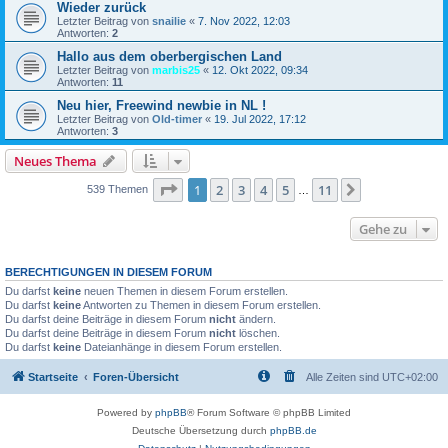
Wieder zurück
Letzter Beitrag von
snailie
«
7. Nov 2022, 12:03
Antworten:
2
Hallo aus dem oberbergischen Land
Letzter Beitrag von
marbis25
«
12. Okt 2022, 09:34
Antworten:
11
Neu hier, Freewind newbie in NL !
Letzter Beitrag von
Old-timer
«
19. Jul 2022, 17:12
Antworten:
3
Neues Thema
Seite
1
von
11
1
2
3
4
5
11
Nächste
539 Themen
…
Gehe zu
BERECHTIGUNGEN IN DIESEM FORUM
Du darfst
keine
neuen Themen in diesem Forum erstellen.
Du darfst
keine
Antworten zu Themen in diesem Forum erstellen.
Du darfst deine Beiträge in diesem Forum
nicht
ändern.
Du darfst deine Beiträge in diesem Forum
nicht
löschen.
Du darfst
keine
Dateianhänge in diesem Forum erstellen.
Startseite
Foren-Übersicht
Alle Zeiten sind
UTC+02:00
Powered by
phpBB
® Forum Software © phpBB Limited
Deutsche Übersetzung durch
phpBB.de