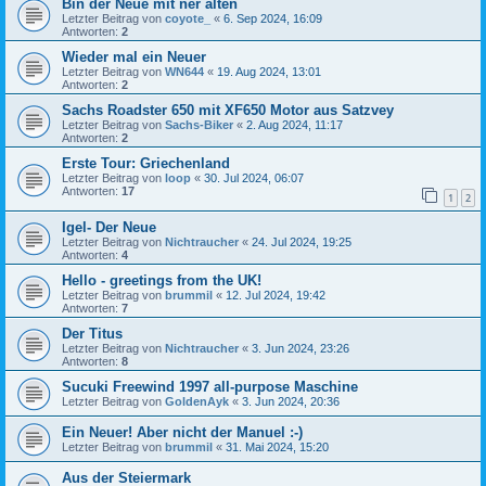
Bin der Neue mit ner alten
Letzter Beitrag von
coyote_
«
6. Sep 2024, 16:09
Antworten:
2
Wieder mal ein Neuer
Letzter Beitrag von
WN644
«
19. Aug 2024, 13:01
Antworten:
2
Sachs Roadster 650 mit XF650 Motor aus Satzvey
Letzter Beitrag von
Sachs-Biker
«
2. Aug 2024, 11:17
Antworten:
2
Erste Tour: Griechenland
Letzter Beitrag von
loop
«
30. Jul 2024, 06:07
Antworten:
17
1
2
Igel- Der Neue
Letzter Beitrag von
Nichtraucher
«
24. Jul 2024, 19:25
Antworten:
4
Hello - greetings from the UK!
Letzter Beitrag von
brummil
«
12. Jul 2024, 19:42
Antworten:
7
Der Titus
Letzter Beitrag von
Nichtraucher
«
3. Jun 2024, 23:26
Antworten:
8
Sucuki Freewind 1997 all-purpose Maschine
Letzter Beitrag von
GoldenAyk
«
3. Jun 2024, 20:36
Ein Neuer! Aber nicht der Manuel :-)
Letzter Beitrag von
brummil
«
31. Mai 2024, 15:20
Aus der Steiermark