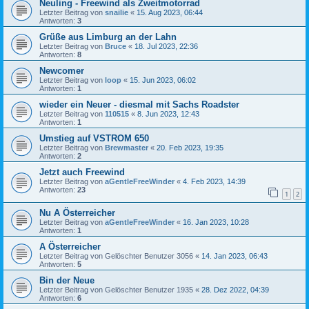
Neuling - Freewind als Zweitmotorrad
Letzter Beitrag von
snailie
«
15. Aug 2023, 06:44
Antworten:
3
Grüße aus Limburg an der Lahn
Letzter Beitrag von
Bruce
«
18. Jul 2023, 22:36
Antworten:
8
Newcomer
Letzter Beitrag von
loop
«
15. Jun 2023, 06:02
Antworten:
1
wieder ein Neuer - diesmal mit Sachs Roadster
Letzter Beitrag von
110515
«
8. Jun 2023, 12:43
Antworten:
1
Umstieg auf VSTROM 650
Letzter Beitrag von
Brewmaster
«
20. Feb 2023, 19:35
Antworten:
2
Jetzt auch Freewind
Letzter Beitrag von
aGentleFreeWinder
«
4. Feb 2023, 14:39
Antworten:
23
1
2
Nu A Österreicher
Letzter Beitrag von
aGentleFreeWinder
«
16. Jan 2023, 10:28
Antworten:
1
A Österreicher
Letzter Beitrag von
Gelöschter Benutzer 3056
«
14. Jan 2023, 06:43
Antworten:
5
Bin der Neue
Letzter Beitrag von
Gelöschter Benutzer 1935
«
28. Dez 2022, 04:39
Antworten:
6