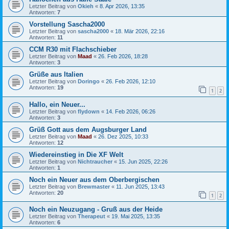
Letzter Beitrag von
Okieh
«
8. Apr 2026, 13:35
Antworten:
7
Vorstellung Sascha2000
Letzter Beitrag von
sascha2000
«
18. Mär 2026, 22:16
Antworten:
11
CCM R30 mit Flachschieber
Letzter Beitrag von
Maad
«
26. Feb 2026, 18:28
Antworten:
3
Grüße aus Italien
Letzter Beitrag von
Doringo
«
26. Feb 2026, 12:10
Antworten:
19
1
2
Hallo, ein Neuer...
Letzter Beitrag von
flydown
«
14. Feb 2026, 06:26
Antworten:
3
Grüß Gott aus dem Augsburger Land
Letzter Beitrag von
Maad
«
26. Dez 2025, 10:33
Antworten:
12
Wiedereinstieg in Die XF Welt
Letzter Beitrag von
Nichtraucher
«
15. Jun 2025, 22:26
Antworten:
1
Noch ein Neuer aus dem Oberbergischen
Letzter Beitrag von
Brewmaster
«
11. Jun 2025, 13:43
Antworten:
20
1
2
Noch ein Neuzugang - Gruß aus der Heide
Letzter Beitrag von
Therapeut
«
19. Mai 2025, 13:35
Antworten:
6