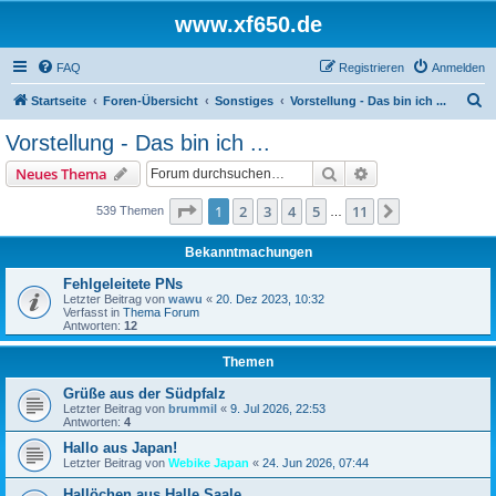
www.xf650.de
FAQ
Registrieren
Anmelden
S
Startseite
Foren-Übersicht
Sonstiges
Vorstellung - Das bin ich ...
u
Vorstellung - Das bin ich ...
c
Suche
Erweiterte Suche
Neues Thema
h
e
Seite
1
von
11
1
2
3
4
5
11
Nächste
539 Themen
…
Bekanntmachungen
Fehlgeleitete PNs
Letzter Beitrag von
wawu
«
20. Dez 2023, 10:32
Verfasst in
Thema Forum
Antworten:
12
Themen
Grüße aus der Südpfalz
Letzter Beitrag von
brummil
«
9. Jul 2026, 22:53
Antworten:
4
Hallo aus Japan!
Letzter Beitrag von
Webike Japan
«
24. Jun 2026, 07:44
Hallöchen aus Halle Saale