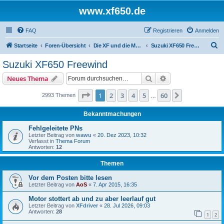
www.xf650.de
FAQ
Registrieren
Anmelden
S
Startseite
Foren-Übersicht
Die XF und die Moppeds der ehemaligen XF-Treiber
Suzuki XF650 Freewind
u
Suzuki XF650 Freewind
c
Suche
Erweiterte Suche
Neues Thema
h
e
Seite
1
von
60
1
2
3
4
5
60
Nächste
2993 Themen
…
Bekanntmachungen
Fehlgeleitete PNs
Letzter Beitrag von
wawu
«
20. Dez 2023, 10:32
Verfasst in
Thema Forum
Antworten:
12
Themen
Vor dem Posten bitte lesen
Letzter Beitrag von
AoS
«
7. Apr 2015, 16:35
Motor stottert ab und zu aber leerlauf gut
Letzter Beitrag von
XFdriver
«
28. Jul 2026, 09:03
Antworten:
28
1
2