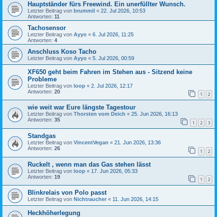
Hauptständer fürs Freewind. Ein unerfüllter Wunsch.
Letzter Beitrag von
brummil
«
22. Jul 2026, 10:53
Antworten:
11
Tachosensor
Letzter Beitrag von
Ayyo
«
6. Jul 2026, 11:25
Antworten:
4
Anschluss Koso Tacho
Letzter Beitrag von
Ayyo
«
5. Jul 2026, 00:59
XF650 geht beim Fahren im Stehen aus - Sitzend keine
Probleme
Letzter Beitrag von
loop
«
2. Jul 2026, 12:17
Antworten:
20
1
2
wie weit war Eure längste Tagestour
Letzter Beitrag von
Thorsten vom Deich
«
25. Jun 2026, 16:13
Antworten:
35
1
2
3
Standgas
Letzter Beitrag von
VincentVegan
«
21. Jun 2026, 13:36
Antworten:
26
1
2
Ruckelt , wenn man das Gas stehen lässt
Letzter Beitrag von
loop
«
17. Jun 2026, 05:33
Antworten:
19
1
2
Blinkrelais von Polo passt
Letzter Beitrag von
Nichtraucher
«
11. Jun 2026, 14:15
Heckhöherlegung