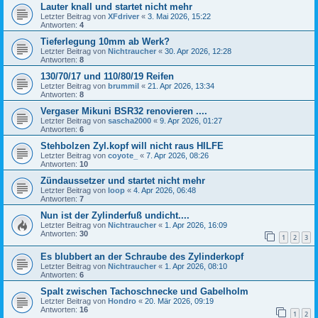
Lauter knall und startet nicht mehr
Letzter Beitrag von
XFdriver
«
3. Mai 2026, 15:22
Antworten:
4
Tieferlegung 10mm ab Werk?
Letzter Beitrag von
Nichtraucher
«
30. Apr 2026, 12:28
Antworten:
8
130/70/17 und 110/80/19 Reifen
Letzter Beitrag von
brummil
«
21. Apr 2026, 13:34
Antworten:
8
Vergaser Mikuni BSR32 renovieren ....
Letzter Beitrag von
sascha2000
«
9. Apr 2026, 01:27
Antworten:
6
Stehbolzen Zyl.kopf will nicht raus HILFE
Letzter Beitrag von
coyote_
«
7. Apr 2026, 08:26
Antworten:
10
Zündaussetzer und startet nicht mehr
Letzter Beitrag von
loop
«
4. Apr 2026, 06:48
Antworten:
7
Nun ist der Zylinderfuß undicht....
Letzter Beitrag von
Nichtraucher
«
1. Apr 2026, 16:09
Antworten:
30
1
2
3
Es blubbert an der Schraube des Zylinderkopf
Letzter Beitrag von
Nichtraucher
«
1. Apr 2026, 08:10
Antworten:
6
Spalt zwischen Tachoschnecke und Gabelholm
Letzter Beitrag von
Hondro
«
20. Mär 2026, 09:19
Antworten:
16
1
2