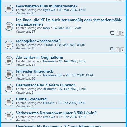
Geschalteten Plus in Batterienähe?
Letzter Beitrag von
flydown
«
15. Mär 2026, 12:15
Antworten:
6
Ich finde, die XF ist auch serienmäßig oder fast serienmäßig
nett anzusehen
Letzter Beitrag von
loop
«
14. Mär 2026, 12:48
Antworten:
17
1
2
tachogeber = tachorotor?
Letzter Beitrag von
-Frank-
«
10. Mär 2026, 08:38
Antworten:
15
1
2
Alu Lenker in Originalform
Letzter Beitrag von
brummil
«
26. Feb 2026, 11:56
Antworten:
14
fehlender Unterdruck
Letzter Beitrag von
Nichtraucher
«
25. Feb 2026, 13:41
Antworten:
10
Leerlaufschalter 3 Adern Funktion
Letzter Beitrag von
XFdriver
«
22. Feb 2026, 17:01
Antworten:
5
Einbau vorderrad
Letzter Beitrag von
Hondro
«
19. Feb 2026, 08:39
Antworten:
3
Verbessertes Drehmoment unter 3.500 U/min?
Letzter Beitrag von
flydown
«
17. Feb 2026, 17:04
Antworten:
9
Umrüstung für Saharatour, 21" und Höherlegung