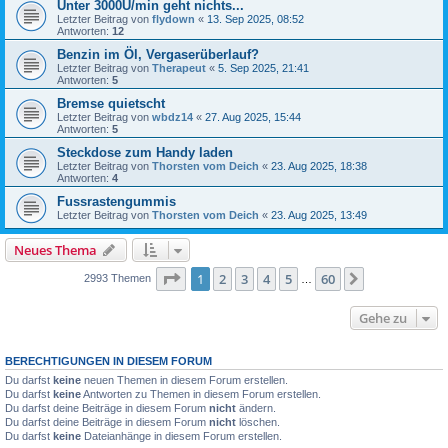
Unter 3000U/min geht nichts...
Letzter Beitrag von
flydown
«
13. Sep 2025, 08:52
Antworten:
12
Benzin im Öl, Vergaserüberlauf?
Letzter Beitrag von
Therapeut
«
5. Sep 2025, 21:41
Antworten:
5
Bremse quietscht
Letzter Beitrag von
wbdz14
«
27. Aug 2025, 15:44
Antworten:
5
Steckdose zum Handy laden
Letzter Beitrag von
Thorsten vom Deich
«
23. Aug 2025, 18:38
Antworten:
4
Fussrastengummis
Letzter Beitrag von
Thorsten vom Deich
«
23. Aug 2025, 13:49
Neues Thema
Seite
1
von
60
1
2
3
4
5
60
Nächste
2993 Themen
…
Gehe zu
BERECHTIGUNGEN IN DIESEM FORUM
Du darfst
keine
neuen Themen in diesem Forum erstellen.
Du darfst
keine
Antworten zu Themen in diesem Forum erstellen.
Du darfst deine Beiträge in diesem Forum
nicht
ändern.
Du darfst deine Beiträge in diesem Forum
nicht
löschen.
Du darfst
keine
Dateianhänge in diesem Forum erstellen.