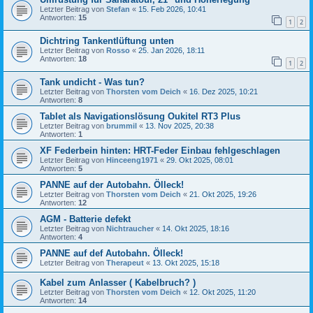
Letzter Beitrag von
Stefan
«
15. Feb 2026, 10:41
Antworten:
15
1
2
Dichtring Tankentlüftung unten
Letzter Beitrag von
Rosso
«
25. Jan 2026, 18:11
Antworten:
18
1
2
Tank undicht - Was tun?
Letzter Beitrag von
Thorsten vom Deich
«
16. Dez 2025, 10:21
Antworten:
8
Tablet als Navigationslösung Oukitel RT3 Plus
Letzter Beitrag von
brummil
«
13. Nov 2025, 20:38
Antworten:
1
XF Federbein hinten: HRT-Feder Einbau fehlgeschlagen
Letzter Beitrag von
Hinceeng1971
«
29. Okt 2025, 08:01
Antworten:
5
PANNE auf der Autobahn. Ölleck!
Letzter Beitrag von
Thorsten vom Deich
«
21. Okt 2025, 19:26
Antworten:
12
AGM - Batterie defekt
Letzter Beitrag von
Nichtraucher
«
14. Okt 2025, 18:16
Antworten:
4
PANNE auf def Autobahn. Ölleck!
Letzter Beitrag von
Therapeut
«
13. Okt 2025, 15:18
Kabel zum Anlasser ( Kabelbruch? )
Letzter Beitrag von
Thorsten vom Deich
«
12. Okt 2025, 11:20
Antworten:
14