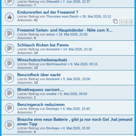
Letzter Beitrag von
Olena54
«
7. Jun 2026, 22:37
Antworten:
7
Enduroreifen auf der Freewind ?
Letzter Beitrag von
Thorsten vom Deich
«
26. Mai 2026, 15:12
Antworten:
41
1
2
3
Freewind Seiten- und Hauptständer - Nöte zum X...
Letzter Beitrag von
aviun
«
18. Mai 2026, 21:50
Antworten:
9
Schlauch flicken bei Panne
Letzter Beitrag von
brummil
«
14. Mai 2026, 10:16
Antworten:
14
Winschutzscheibenaufsatz
Letzter Beitrag von
Nichtraucher
«
9. Mai 2026, 09:16
Antworten:
14
Benzinfleck über nacht
Letzter Beitrag von
brummil
«
5. Mai 2026, 10:06
Antworten:
14
Blinkfrequenz varriiert....
Letzter Beitrag von
snailie
«
5. Mai 2026, 09:53
Antworten:
1
Benzingeruch reduzieren
Letzter Beitrag von
Doringo
«
4. Mai 2026, 15:40
Antworten:
7
Brauche eine neue Batterie , gibt ja nur noch Gel ,hat jemand
einen Tipp
Letzter Beitrag von
Doringo
«
4. Mai 2026, 15:30
Antworten:
6