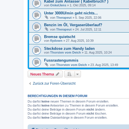
Kabel zum Anlasser ( Kabelbruch? )
von
OnkelJens
»
1. Okt 2025, 09:14
Unter 3000U/min geht nichts...
von
Therapeut
»
5. Sep 2025, 22:06
Benzin im Öl, Vergaserüberlauf?
von
Therapeut
»
24. Jul 2025, 12:11
Bremse quietscht
von
flydown
»
27. Aug 2025, 10:39
Steckdose zum Handy laden
von
Thorsten vom Deich
»
11. Aug 2025, 10:24
Fussrastengummis
von
Thorsten vom Deich
»
23. Aug 2025, 13:49
Neues Thema
Zurück zur Foren-Übersicht
BERECHTIGUNGEN IN DIESEM FORUM
Du darfst
keine
neuen Themen in diesem Forum erstellen.
Du darfst
keine
Antworten zu Themen in diesem Forum erstellen.
Du darfst deine Beiträge in diesem Forum
nicht
ändern.
Du darfst deine Beiträge in diesem Forum
nicht
löschen.
Du darfst
keine
Dateianhänge in diesem Forum erstellen.