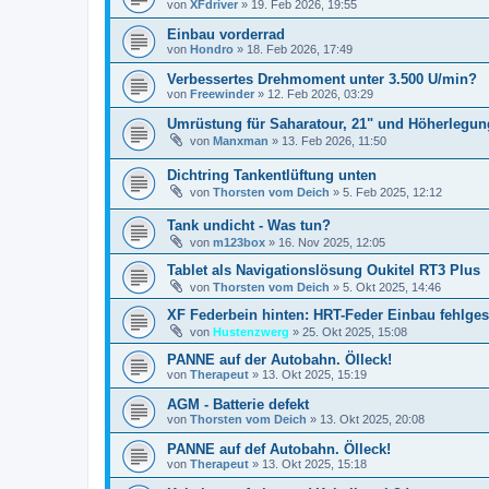
von
XFdriver
»
19. Feb 2026, 19:55
Einbau vorderrad
von
Hondro
»
18. Feb 2026, 17:49
Verbessertes Drehmoment unter 3.500 U/min?
von
Freewinder
»
12. Feb 2026, 03:29
Umrüstung für Saharatour, 21" und Höherlegun
von
Manxman
»
13. Feb 2026, 11:50
Dichtring Tankentlüftung unten
von
Thorsten vom Deich
»
5. Feb 2025, 12:12
Tank undicht - Was tun?
von
m123box
»
16. Nov 2025, 12:05
Tablet als Navigationslösung Oukitel RT3 Plus
von
Thorsten vom Deich
»
5. Okt 2025, 14:46
XF Federbein hinten: HRT-Feder Einbau fehlge
von
Hustenzwerg
»
25. Okt 2025, 15:08
PANNE auf der Autobahn. Ölleck!
von
Therapeut
»
13. Okt 2025, 15:19
AGM - Batterie defekt
von
Thorsten vom Deich
»
13. Okt 2025, 20:08
PANNE auf def Autobahn. Ölleck!
von
Therapeut
»
13. Okt 2025, 15:18