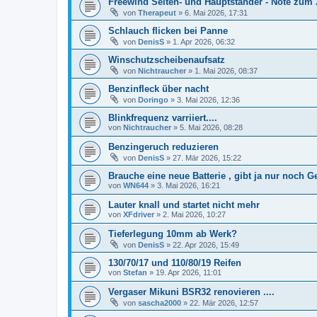
Freewind Seiten- und Hauptständer - Nöte zum X
von
Therapeut
»
6. Mai 2026, 17:31
Schlauch flicken bei Panne
von
DenisS
»
1. Apr 2026, 06:32
Winschutzscheibenaufsatz
von
Nichtraucher
»
1. Mai 2026, 08:37
Benzinfleck über nacht
von
Doringo
»
3. Mai 2026, 12:36
Blinkfrequenz varriiert....
von
Nichtraucher
»
5. Mai 2026, 08:28
Benzingeruch reduzieren
von
DenisS
»
27. Mär 2026, 15:22
Brauche eine neue Batterie , gibt ja nur noch G
von
WN644
»
3. Mai 2026, 16:21
Lauter knall und startet nicht mehr
von
XFdriver
»
2. Mai 2026, 10:27
Tieferlegung 10mm ab Werk?
von
DenisS
»
22. Apr 2026, 15:49
130/70/17 und 110/80/19 Reifen
von
Stefan
»
19. Apr 2026, 11:01
Vergaser Mikuni BSR32 renovieren ....
von
sascha2000
»
22. Mär 2026, 12:57