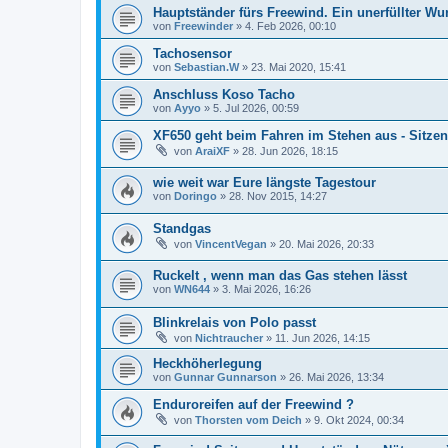
Hauptständer fürs Freewind. Ein unerfüllter Wu
von
Freewinder
»
4. Feb 2026, 00:10
Tachosensor
von
Sebastian.W
»
23. Mai 2020, 15:41
Anschluss Koso Tacho
von
Ayyo
»
5. Jul 2026, 00:59
XF650 geht beim Fahren im Stehen aus - Sitze
von
AraiXF
»
28. Jun 2026, 18:15
wie weit war Eure längste Tagestour
von
Doringo
»
28. Nov 2015, 14:27
Standgas
von
VincentVegan
»
20. Mai 2026, 20:33
Ruckelt , wenn man das Gas stehen lässt
von
WN644
»
3. Mai 2026, 16:26
Blinkrelais von Polo passt
von
Nichtraucher
»
11. Jun 2026, 14:15
Heckhöherlegung
von
Gunnar Gunnarson
»
26. Mai 2026, 13:34
Enduroreifen auf der Freewind ?
von
Thorsten vom Deich
»
9. Okt 2024, 00:34