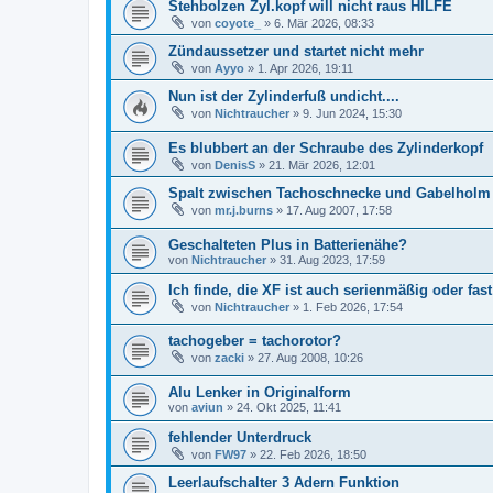
Stehbolzen Zyl.kopf will nicht raus HILFE
von
coyote_
»
6. Mär 2026, 08:33
Zündaussetzer und startet nicht mehr
von
Ayyo
»
1. Apr 2026, 19:11
Nun ist der Zylinderfuß undicht....
von
Nichtraucher
»
9. Jun 2024, 15:30
Es blubbert an der Schraube des Zylinderkopf
von
DenisS
»
21. Mär 2026, 12:01
Spalt zwischen Tachoschnecke und Gabelholm
von
mr.j.burns
»
17. Aug 2007, 17:58
Geschalteten Plus in Batterienähe?
von
Nichtraucher
»
31. Aug 2023, 17:59
Ich finde, die XF ist auch serienmäßig oder fa
von
Nichtraucher
»
1. Feb 2026, 17:54
tachogeber = tachorotor?
von
zacki
»
27. Aug 2008, 10:26
Alu Lenker in Originalform
von
aviun
»
24. Okt 2025, 11:41
fehlender Unterdruck
von
FW97
»
22. Feb 2026, 18:50
Leerlaufschalter 3 Adern Funktion