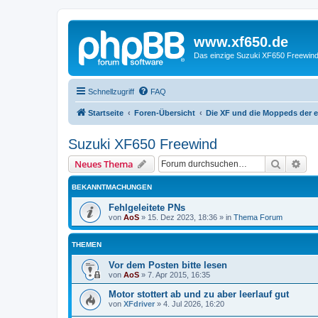
www.xf650.de
Das einzige Suzuki XF650 Freewin
Schnellzugriff
FAQ
Startseite
Foren-Übersicht
Die XF und die Moppeds der e
Suzuki XF650 Freewind
Suche
Erw
Neues Thema
BEKANNTMACHUNGEN
Fehlgeleitete PNs
von
AoS
»
15. Dez 2023, 18:36
» in
Thema Forum
THEMEN
Vor dem Posten bitte lesen
von
AoS
»
7. Apr 2015, 16:35
Motor stottert ab und zu aber leerlauf gut
von
XFdriver
»
4. Jul 2026, 16:20