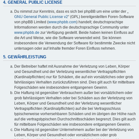
4. GENERAL PUBLIC LICENSE
Du nimmst zur Kenntnis, dass es sich bei phpBB um eine unter der „
GNU General Public License v2
“ (GPL) bereitgestellten Foren-Software
von phpBB Limited (
www.phpbb.com
) handelt; deutschsprachige
Informationen werden durch die deutschsprachige Community unter
www.phpbb.de
zur Verfügung gestellt. Beide haben keinen Einfluss auf
die Art und Weise, wie die Software verwendet wird. Sie können
insbesondere die Verwendung der Software für bestimmte Zwecke nicht
untersagen oder auf Inhalte fremder Foren Einfluss nehmen.
5. GEWÄHRLEISTUNG
Der Betreiber haftet mit Ausnahme der Verletzung von Leben, Körper
und Gesundheit und der Verletzung wesentlicher Vertragspflichten
(Kardinalpflichten) nur für Schäden, die auf ein vorsätzliches oder grob
fahrlässiges Verhalten zurückzuführen sind. Dies gilt auch für mittelbare
Folgeschäden wie insbesondere entgangenen Gewinn.
Die Haftung ist gegenüber Verbrauchern außer bei vorsätzlichem oder
grob fahrlässigem Verhalten oder bei Schäden aus der Verletzung von
Leben, Körper und Gesundheit und der Verletzung wesentlicher
Vertragspflichten (Kardinalpflichten) auf die bei Vertragsschluss
typischerweise vorhersehbaren Schäden und im übrigen der Höhe nach
auf die vertragstypischen Durchschnittsschäden begrenzt. Dies gilt auch
für mittelbare Folgeschäden wie insbesondere entgangenen Gewinn.
Die Haftung ist gegenüber Unternehmern außer bei der Verletzung von
Leben, Körper und Gesundheit oder vorsätzlichem oder grob