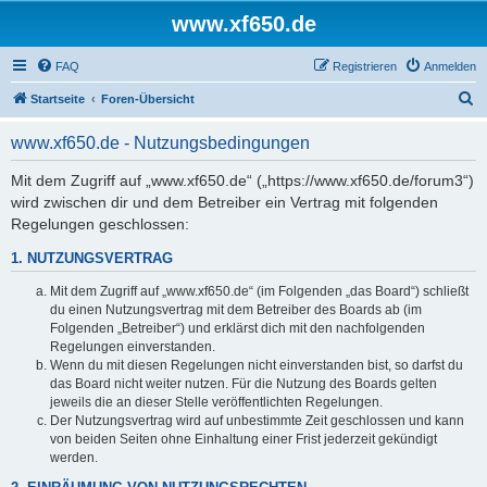
www.xf650.de
FAQ
Registrieren
Anmelden
S
Startseite
Foren-Übersicht
u
www.xf650.de - Nutzungsbedingungen
c
h
Mit dem Zugriff auf „www.xf650.de“ („https://www.xf650.de/forum3“)
wird zwischen dir und dem Betreiber ein Vertrag mit folgenden
e
Regelungen geschlossen:
1. NUTZUNGSVERTRAG
Mit dem Zugriff auf „www.xf650.de“ (im Folgenden „das Board“) schließt
du einen Nutzungsvertrag mit dem Betreiber des Boards ab (im
Folgenden „Betreiber“) und erklärst dich mit den nachfolgenden
Regelungen einverstanden.
Wenn du mit diesen Regelungen nicht einverstanden bist, so darfst du
das Board nicht weiter nutzen. Für die Nutzung des Boards gelten
jeweils die an dieser Stelle veröffentlichten Regelungen.
Der Nutzungsvertrag wird auf unbestimmte Zeit geschlossen und kann
von beiden Seiten ohne Einhaltung einer Frist jederzeit gekündigt
werden.