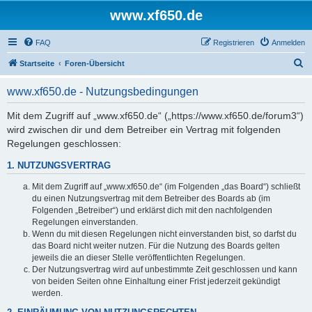
www.xf650.de
FAQ
Registrieren
Anmelden
S
Startseite
Foren-Übersicht
u
www.xf650.de - Nutzungsbedingungen
c
h
Mit dem Zugriff auf „www.xf650.de“ („https://www.xf650.de/forum3“)
wird zwischen dir und dem Betreiber ein Vertrag mit folgenden
e
Regelungen geschlossen:
1. NUTZUNGSVERTRAG
Mit dem Zugriff auf „www.xf650.de“ (im Folgenden „das Board“) schließt
du einen Nutzungsvertrag mit dem Betreiber des Boards ab (im
Folgenden „Betreiber“) und erklärst dich mit den nachfolgenden
Regelungen einverstanden.
Wenn du mit diesen Regelungen nicht einverstanden bist, so darfst du
das Board nicht weiter nutzen. Für die Nutzung des Boards gelten
jeweils die an dieser Stelle veröffentlichten Regelungen.
Der Nutzungsvertrag wird auf unbestimmte Zeit geschlossen und kann
von beiden Seiten ohne Einhaltung einer Frist jederzeit gekündigt
werden.