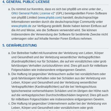
4. GENERAL PUBLIC LICENSE
Du nimmst zur Kenntnis, dass es sich bei phpBB um eine unter der „
GNU General Public License v2
“ (GPL) bereitgestellten Foren-Software
von phpBB Limited (
www.phpbb.com
) handelt; deutschsprachige
Informationen werden durch die deutschsprachige Community unter
www.phpbb.de
zur Verfügung gestellt. Beide haben keinen Einfluss auf
die Art und Weise, wie die Software verwendet wird. Sie können
insbesondere die Verwendung der Software für bestimmte Zwecke nicht
untersagen oder auf Inhalte fremder Foren Einfluss nehmen.
5. GEWÄHRLEISTUNG
Der Betreiber haftet mit Ausnahme der Verletzung von Leben, Körper
und Gesundheit und der Verletzung wesentlicher Vertragspflichten
(Kardinalpflichten) nur für Schäden, die auf ein vorsätzliches oder grob
fahrlässiges Verhalten zurückzuführen sind. Dies gilt auch für mittelbare
Folgeschäden wie insbesondere entgangenen Gewinn.
Die Haftung ist gegenüber Verbrauchern außer bei vorsätzlichem oder
grob fahrlässigem Verhalten oder bei Schäden aus der Verletzung von
Leben, Körper und Gesundheit und der Verletzung wesentlicher
Vertragspflichten (Kardinalpflichten) auf die bei Vertragsschluss
typischerweise vorhersehbaren Schäden und im übrigen der Höhe nach
auf die vertragstypischen Durchschnittsschäden begrenzt. Dies gilt auch
für mittelbare Folgeschäden wie insbesondere entgangenen Gewinn.
Die Haftung ist gegenüber Unternehmern außer bei der Verletzung von
Leben, Körper und Gesundheit oder vorsätzlichem oder grob