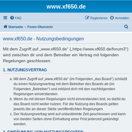
www.xf650.de
FAQ
Registrieren
Anmelden
S
Startseite
Foren-Übersicht
u
www.xf650.de - Nutzungsbedingungen
c
h
Mit dem Zugriff auf „www.xf650.de“ („https://www.xf650.de/forum3“)
wird zwischen dir und dem Betreiber ein Vertrag mit folgenden
e
Regelungen geschlossen:
1. NUTZUNGSVERTRAG
Mit dem Zugriff auf „www.xf650.de“ (im Folgenden „das Board“) schließt
du einen Nutzungsvertrag mit dem Betreiber des Boards ab (im
Folgenden „Betreiber“) und erklärst dich mit den nachfolgenden
Regelungen einverstanden.
Wenn du mit diesen Regelungen nicht einverstanden bist, so darfst du
das Board nicht weiter nutzen. Für die Nutzung des Boards gelten
jeweils die an dieser Stelle veröffentlichten Regelungen.
Der Nutzungsvertrag wird auf unbestimmte Zeit geschlossen und kann
von beiden Seiten ohne Einhaltung einer Frist jederzeit gekündigt
werden.