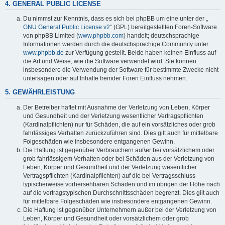
4. GENERAL PUBLIC LICENSE
Du nimmst zur Kenntnis, dass es sich bei phpBB um eine unter der „
GNU General Public License v2
“ (GPL) bereitgestellten Foren-Software
von phpBB Limited (
www.phpbb.com
) handelt; deutschsprachige
Informationen werden durch die deutschsprachige Community unter
www.phpbb.de
zur Verfügung gestellt. Beide haben keinen Einfluss auf
die Art und Weise, wie die Software verwendet wird. Sie können
insbesondere die Verwendung der Software für bestimmte Zwecke nicht
untersagen oder auf Inhalte fremder Foren Einfluss nehmen.
5. GEWÄHRLEISTUNG
Der Betreiber haftet mit Ausnahme der Verletzung von Leben, Körper
und Gesundheit und der Verletzung wesentlicher Vertragspflichten
(Kardinalpflichten) nur für Schäden, die auf ein vorsätzliches oder grob
fahrlässiges Verhalten zurückzuführen sind. Dies gilt auch für mittelbare
Folgeschäden wie insbesondere entgangenen Gewinn.
Die Haftung ist gegenüber Verbrauchern außer bei vorsätzlichem oder
grob fahrlässigem Verhalten oder bei Schäden aus der Verletzung von
Leben, Körper und Gesundheit und der Verletzung wesentlicher
Vertragspflichten (Kardinalpflichten) auf die bei Vertragsschluss
typischerweise vorhersehbaren Schäden und im übrigen der Höhe nach
auf die vertragstypischen Durchschnittsschäden begrenzt. Dies gilt auch
für mittelbare Folgeschäden wie insbesondere entgangenen Gewinn.
Die Haftung ist gegenüber Unternehmern außer bei der Verletzung von
Leben, Körper und Gesundheit oder vorsätzlichem oder grob