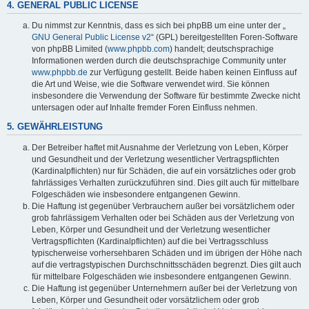
4. GENERAL PUBLIC LICENSE
Du nimmst zur Kenntnis, dass es sich bei phpBB um eine unter der „
GNU General Public License v2
“ (GPL) bereitgestellten Foren-Software
von phpBB Limited (
www.phpbb.com
) handelt; deutschsprachige
Informationen werden durch die deutschsprachige Community unter
www.phpbb.de
zur Verfügung gestellt. Beide haben keinen Einfluss auf
die Art und Weise, wie die Software verwendet wird. Sie können
insbesondere die Verwendung der Software für bestimmte Zwecke nicht
untersagen oder auf Inhalte fremder Foren Einfluss nehmen.
5. GEWÄHRLEISTUNG
Der Betreiber haftet mit Ausnahme der Verletzung von Leben, Körper
und Gesundheit und der Verletzung wesentlicher Vertragspflichten
(Kardinalpflichten) nur für Schäden, die auf ein vorsätzliches oder grob
fahrlässiges Verhalten zurückzuführen sind. Dies gilt auch für mittelbare
Folgeschäden wie insbesondere entgangenen Gewinn.
Die Haftung ist gegenüber Verbrauchern außer bei vorsätzlichem oder
grob fahrlässigem Verhalten oder bei Schäden aus der Verletzung von
Leben, Körper und Gesundheit und der Verletzung wesentlicher
Vertragspflichten (Kardinalpflichten) auf die bei Vertragsschluss
typischerweise vorhersehbaren Schäden und im übrigen der Höhe nach
auf die vertragstypischen Durchschnittsschäden begrenzt. Dies gilt auch
für mittelbare Folgeschäden wie insbesondere entgangenen Gewinn.
Die Haftung ist gegenüber Unternehmern außer bei der Verletzung von
Leben, Körper und Gesundheit oder vorsätzlichem oder grob