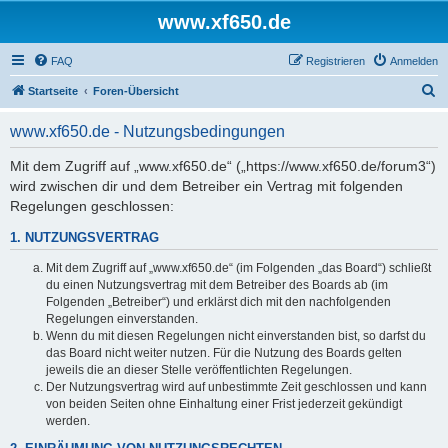
www.xf650.de
FAQ
Registrieren
Anmelden
S
Startseite
Foren-Übersicht
u
www.xf650.de - Nutzungsbedingungen
c
h
Mit dem Zugriff auf „www.xf650.de“ („https://www.xf650.de/forum3“)
wird zwischen dir und dem Betreiber ein Vertrag mit folgenden
e
Regelungen geschlossen:
1. NUTZUNGSVERTRAG
Mit dem Zugriff auf „www.xf650.de“ (im Folgenden „das Board“) schließt
du einen Nutzungsvertrag mit dem Betreiber des Boards ab (im
Folgenden „Betreiber“) und erklärst dich mit den nachfolgenden
Regelungen einverstanden.
Wenn du mit diesen Regelungen nicht einverstanden bist, so darfst du
das Board nicht weiter nutzen. Für die Nutzung des Boards gelten
jeweils die an dieser Stelle veröffentlichten Regelungen.
Der Nutzungsvertrag wird auf unbestimmte Zeit geschlossen und kann
von beiden Seiten ohne Einhaltung einer Frist jederzeit gekündigt
werden.