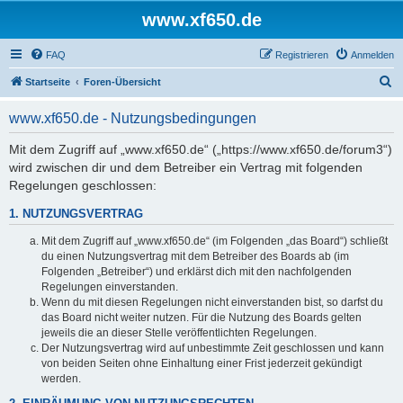
www.xf650.de
FAQ
Registrieren
Anmelden
S
Startseite
Foren-Übersicht
u
www.xf650.de - Nutzungsbedingungen
c
h
Mit dem Zugriff auf „www.xf650.de“ („https://www.xf650.de/forum3“)
wird zwischen dir und dem Betreiber ein Vertrag mit folgenden
e
Regelungen geschlossen:
1. NUTZUNGSVERTRAG
Mit dem Zugriff auf „www.xf650.de“ (im Folgenden „das Board“) schließt
du einen Nutzungsvertrag mit dem Betreiber des Boards ab (im
Folgenden „Betreiber“) und erklärst dich mit den nachfolgenden
Regelungen einverstanden.
Wenn du mit diesen Regelungen nicht einverstanden bist, so darfst du
das Board nicht weiter nutzen. Für die Nutzung des Boards gelten
jeweils die an dieser Stelle veröffentlichten Regelungen.
Der Nutzungsvertrag wird auf unbestimmte Zeit geschlossen und kann
von beiden Seiten ohne Einhaltung einer Frist jederzeit gekündigt
werden.