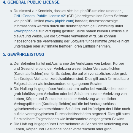
4. GENERAL PUBLIC LICENSE
Du nimmst zur Kenntnis, dass es sich bei phpBB um eine unter der „
GNU General Public License v2
“ (GPL) bereitgestellten Foren-Software
von phpBB Limited (
www.phpbb.com
) handelt; deutschsprachige
Informationen werden durch die deutschsprachige Community unter
www.phpbb.de
zur Verfügung gestellt. Beide haben keinen Einfluss auf
die Art und Weise, wie die Software verwendet wird. Sie können
insbesondere die Verwendung der Software für bestimmte Zwecke nicht
untersagen oder auf Inhalte fremder Foren Einfluss nehmen.
5. GEWÄHRLEISTUNG
Der Betreiber haftet mit Ausnahme der Verletzung von Leben, Körper
und Gesundheit und der Verletzung wesentlicher Vertragspflichten
(Kardinalpflichten) nur für Schäden, die auf ein vorsätzliches oder grob
fahrlässiges Verhalten zurückzuführen sind. Dies gilt auch für mittelbare
Folgeschäden wie insbesondere entgangenen Gewinn.
Die Haftung ist gegenüber Verbrauchern außer bei vorsätzlichem oder
grob fahrlässigem Verhalten oder bei Schäden aus der Verletzung von
Leben, Körper und Gesundheit und der Verletzung wesentlicher
Vertragspflichten (Kardinalpflichten) auf die bei Vertragsschluss
typischerweise vorhersehbaren Schäden und im übrigen der Höhe nach
auf die vertragstypischen Durchschnittsschäden begrenzt. Dies gilt auch
für mittelbare Folgeschäden wie insbesondere entgangenen Gewinn.
Die Haftung ist gegenüber Unternehmern außer bei der Verletzung von
Leben, Körper und Gesundheit oder vorsätzlichem oder grob