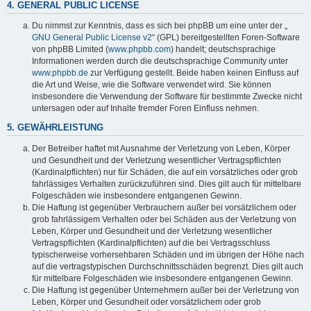
4. GENERAL PUBLIC LICENSE
Du nimmst zur Kenntnis, dass es sich bei phpBB um eine unter der „
GNU General Public License v2
“ (GPL) bereitgestellten Foren-Software
von phpBB Limited (
www.phpbb.com
) handelt; deutschsprachige
Informationen werden durch die deutschsprachige Community unter
www.phpbb.de
zur Verfügung gestellt. Beide haben keinen Einfluss auf
die Art und Weise, wie die Software verwendet wird. Sie können
insbesondere die Verwendung der Software für bestimmte Zwecke nicht
untersagen oder auf Inhalte fremder Foren Einfluss nehmen.
5. GEWÄHRLEISTUNG
Der Betreiber haftet mit Ausnahme der Verletzung von Leben, Körper
und Gesundheit und der Verletzung wesentlicher Vertragspflichten
(Kardinalpflichten) nur für Schäden, die auf ein vorsätzliches oder grob
fahrlässiges Verhalten zurückzuführen sind. Dies gilt auch für mittelbare
Folgeschäden wie insbesondere entgangenen Gewinn.
Die Haftung ist gegenüber Verbrauchern außer bei vorsätzlichem oder
grob fahrlässigem Verhalten oder bei Schäden aus der Verletzung von
Leben, Körper und Gesundheit und der Verletzung wesentlicher
Vertragspflichten (Kardinalpflichten) auf die bei Vertragsschluss
typischerweise vorhersehbaren Schäden und im übrigen der Höhe nach
auf die vertragstypischen Durchschnittsschäden begrenzt. Dies gilt auch
für mittelbare Folgeschäden wie insbesondere entgangenen Gewinn.
Die Haftung ist gegenüber Unternehmern außer bei der Verletzung von
Leben, Körper und Gesundheit oder vorsätzlichem oder grob