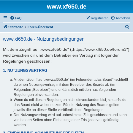
www.xf650.de
FAQ
Registrieren
Anmelden
S
Startseite
Foren-Übersicht
u
www.xf650.de - Nutzungsbedingungen
c
h
Mit dem Zugriff auf „www.xf650.de“ („https://www.xf650.de/forum3“)
wird zwischen dir und dem Betreiber ein Vertrag mit folgenden
e
Regelungen geschlossen:
1. NUTZUNGSVERTRAG
Mit dem Zugriff auf „www.xf650.de“ (im Folgenden „das Board“) schließt
du einen Nutzungsvertrag mit dem Betreiber des Boards ab (im
Folgenden „Betreiber“) und erklärst dich mit den nachfolgenden
Regelungen einverstanden.
Wenn du mit diesen Regelungen nicht einverstanden bist, so darfst du
das Board nicht weiter nutzen. Für die Nutzung des Boards gelten
jeweils die an dieser Stelle veröffentlichten Regelungen.
Der Nutzungsvertrag wird auf unbestimmte Zeit geschlossen und kann
von beiden Seiten ohne Einhaltung einer Frist jederzeit gekündigt
werden.