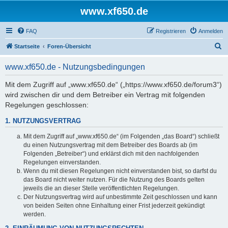
www.xf650.de
FAQ
Registrieren
Anmelden
S
Startseite
Foren-Übersicht
u
www.xf650.de - Nutzungsbedingungen
c
h
Mit dem Zugriff auf „www.xf650.de“ („https://www.xf650.de/forum3“)
wird zwischen dir und dem Betreiber ein Vertrag mit folgenden
e
Regelungen geschlossen:
1. NUTZUNGSVERTRAG
Mit dem Zugriff auf „www.xf650.de“ (im Folgenden „das Board“) schließt
du einen Nutzungsvertrag mit dem Betreiber des Boards ab (im
Folgenden „Betreiber“) und erklärst dich mit den nachfolgenden
Regelungen einverstanden.
Wenn du mit diesen Regelungen nicht einverstanden bist, so darfst du
das Board nicht weiter nutzen. Für die Nutzung des Boards gelten
jeweils die an dieser Stelle veröffentlichten Regelungen.
Der Nutzungsvertrag wird auf unbestimmte Zeit geschlossen und kann
von beiden Seiten ohne Einhaltung einer Frist jederzeit gekündigt
werden.