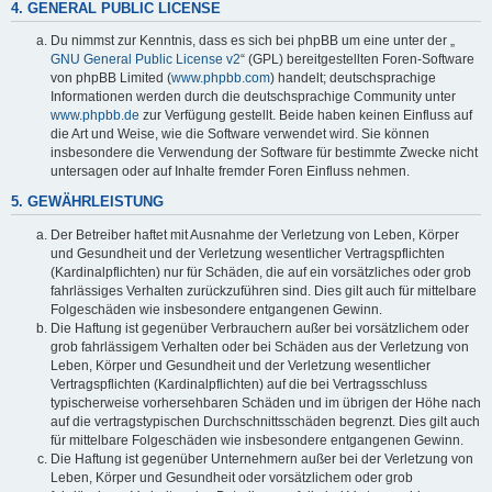
4. GENERAL PUBLIC LICENSE
Du nimmst zur Kenntnis, dass es sich bei phpBB um eine unter der „
GNU General Public License v2
“ (GPL) bereitgestellten Foren-Software
von phpBB Limited (
www.phpbb.com
) handelt; deutschsprachige
Informationen werden durch die deutschsprachige Community unter
www.phpbb.de
zur Verfügung gestellt. Beide haben keinen Einfluss auf
die Art und Weise, wie die Software verwendet wird. Sie können
insbesondere die Verwendung der Software für bestimmte Zwecke nicht
untersagen oder auf Inhalte fremder Foren Einfluss nehmen.
5. GEWÄHRLEISTUNG
Der Betreiber haftet mit Ausnahme der Verletzung von Leben, Körper
und Gesundheit und der Verletzung wesentlicher Vertragspflichten
(Kardinalpflichten) nur für Schäden, die auf ein vorsätzliches oder grob
fahrlässiges Verhalten zurückzuführen sind. Dies gilt auch für mittelbare
Folgeschäden wie insbesondere entgangenen Gewinn.
Die Haftung ist gegenüber Verbrauchern außer bei vorsätzlichem oder
grob fahrlässigem Verhalten oder bei Schäden aus der Verletzung von
Leben, Körper und Gesundheit und der Verletzung wesentlicher
Vertragspflichten (Kardinalpflichten) auf die bei Vertragsschluss
typischerweise vorhersehbaren Schäden und im übrigen der Höhe nach
auf die vertragstypischen Durchschnittsschäden begrenzt. Dies gilt auch
für mittelbare Folgeschäden wie insbesondere entgangenen Gewinn.
Die Haftung ist gegenüber Unternehmern außer bei der Verletzung von
Leben, Körper und Gesundheit oder vorsätzlichem oder grob