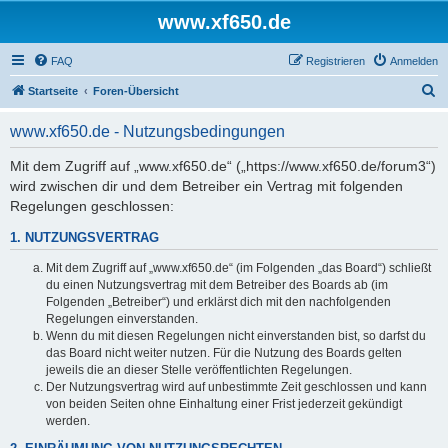
www.xf650.de
FAQ
Registrieren
Anmelden
S
Startseite
Foren-Übersicht
u
www.xf650.de - Nutzungsbedingungen
c
h
Mit dem Zugriff auf „www.xf650.de“ („https://www.xf650.de/forum3“)
wird zwischen dir und dem Betreiber ein Vertrag mit folgenden
e
Regelungen geschlossen:
1. NUTZUNGSVERTRAG
Mit dem Zugriff auf „www.xf650.de“ (im Folgenden „das Board“) schließt
du einen Nutzungsvertrag mit dem Betreiber des Boards ab (im
Folgenden „Betreiber“) und erklärst dich mit den nachfolgenden
Regelungen einverstanden.
Wenn du mit diesen Regelungen nicht einverstanden bist, so darfst du
das Board nicht weiter nutzen. Für die Nutzung des Boards gelten
jeweils die an dieser Stelle veröffentlichten Regelungen.
Der Nutzungsvertrag wird auf unbestimmte Zeit geschlossen und kann
von beiden Seiten ohne Einhaltung einer Frist jederzeit gekündigt
werden.