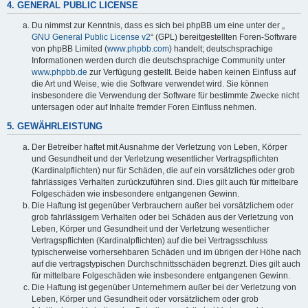
4. GENERAL PUBLIC LICENSE
Du nimmst zur Kenntnis, dass es sich bei phpBB um eine unter der „
GNU General Public License v2
“ (GPL) bereitgestellten Foren-Software
von phpBB Limited (
www.phpbb.com
) handelt; deutschsprachige
Informationen werden durch die deutschsprachige Community unter
www.phpbb.de
zur Verfügung gestellt. Beide haben keinen Einfluss auf
die Art und Weise, wie die Software verwendet wird. Sie können
insbesondere die Verwendung der Software für bestimmte Zwecke nicht
untersagen oder auf Inhalte fremder Foren Einfluss nehmen.
5. GEWÄHRLEISTUNG
Der Betreiber haftet mit Ausnahme der Verletzung von Leben, Körper
und Gesundheit und der Verletzung wesentlicher Vertragspflichten
(Kardinalpflichten) nur für Schäden, die auf ein vorsätzliches oder grob
fahrlässiges Verhalten zurückzuführen sind. Dies gilt auch für mittelbare
Folgeschäden wie insbesondere entgangenen Gewinn.
Die Haftung ist gegenüber Verbrauchern außer bei vorsätzlichem oder
grob fahrlässigem Verhalten oder bei Schäden aus der Verletzung von
Leben, Körper und Gesundheit und der Verletzung wesentlicher
Vertragspflichten (Kardinalpflichten) auf die bei Vertragsschluss
typischerweise vorhersehbaren Schäden und im übrigen der Höhe nach
auf die vertragstypischen Durchschnittsschäden begrenzt. Dies gilt auch
für mittelbare Folgeschäden wie insbesondere entgangenen Gewinn.
Die Haftung ist gegenüber Unternehmern außer bei der Verletzung von
Leben, Körper und Gesundheit oder vorsätzlichem oder grob