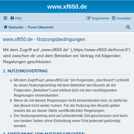
www.xf650.de
FAQ
Registrieren
Anmelden
S
Startseite
Foren-Übersicht
u
www.xf650.de - Nutzungsbedingungen
c
h
Mit dem Zugriff auf „www.xf650.de“ („https://www.xf650.de/forum3“)
wird zwischen dir und dem Betreiber ein Vertrag mit folgenden
e
Regelungen geschlossen:
1. NUTZUNGSVERTRAG
Mit dem Zugriff auf „www.xf650.de“ (im Folgenden „das Board“) schließt
du einen Nutzungsvertrag mit dem Betreiber des Boards ab (im
Folgenden „Betreiber“) und erklärst dich mit den nachfolgenden
Regelungen einverstanden.
Wenn du mit diesen Regelungen nicht einverstanden bist, so darfst du
das Board nicht weiter nutzen. Für die Nutzung des Boards gelten
jeweils die an dieser Stelle veröffentlichten Regelungen.
Der Nutzungsvertrag wird auf unbestimmte Zeit geschlossen und kann
von beiden Seiten ohne Einhaltung einer Frist jederzeit gekündigt
werden.