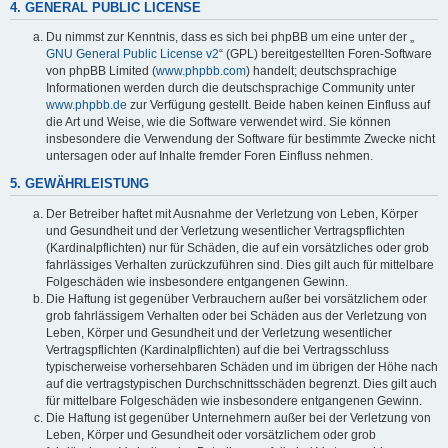
4. GENERAL PUBLIC LICENSE
Du nimmst zur Kenntnis, dass es sich bei phpBB um eine unter der „
GNU General Public License v2
“ (GPL) bereitgestellten Foren-Software
von phpBB Limited (
www.phpbb.com
) handelt; deutschsprachige
Informationen werden durch die deutschsprachige Community unter
www.phpbb.de
zur Verfügung gestellt. Beide haben keinen Einfluss auf
die Art und Weise, wie die Software verwendet wird. Sie können
insbesondere die Verwendung der Software für bestimmte Zwecke nicht
untersagen oder auf Inhalte fremder Foren Einfluss nehmen.
5. GEWÄHRLEISTUNG
Der Betreiber haftet mit Ausnahme der Verletzung von Leben, Körper
und Gesundheit und der Verletzung wesentlicher Vertragspflichten
(Kardinalpflichten) nur für Schäden, die auf ein vorsätzliches oder grob
fahrlässiges Verhalten zurückzuführen sind. Dies gilt auch für mittelbare
Folgeschäden wie insbesondere entgangenen Gewinn.
Die Haftung ist gegenüber Verbrauchern außer bei vorsätzlichem oder
grob fahrlässigem Verhalten oder bei Schäden aus der Verletzung von
Leben, Körper und Gesundheit und der Verletzung wesentlicher
Vertragspflichten (Kardinalpflichten) auf die bei Vertragsschluss
typischerweise vorhersehbaren Schäden und im übrigen der Höhe nach
auf die vertragstypischen Durchschnittsschäden begrenzt. Dies gilt auch
für mittelbare Folgeschäden wie insbesondere entgangenen Gewinn.
Die Haftung ist gegenüber Unternehmern außer bei der Verletzung von
Leben, Körper und Gesundheit oder vorsätzlichem oder grob