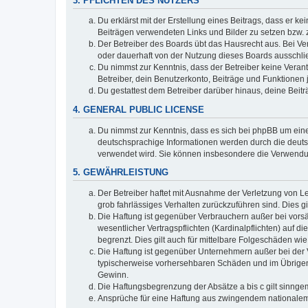
3. PFLICHTEN DES NUTZERS
Du erklärst mit der Erstellung eines Beitrags, dass er ke
Beiträgen verwendeten Links und Bilder zu setzen bzw.
Der Betreiber des Boards übt das Hausrecht aus. Bei V
oder dauerhaft von der Nutzung dieses Boards ausschlie
Du nimmst zur Kenntnis, dass der Betreiber keine Verantw
Betreiber, dein Benutzerkonto, Beiträge und Funktionen 
Du gestattest dem Betreiber darüber hinaus, deine Beit
4. GENERAL PUBLIC LICENSE
Du nimmst zur Kenntnis, dass es sich bei phpBB um eine
deutschsprachige Informationen werden durch die deu
verwendet wird. Sie können insbesondere die Verwendun
5. GEWÄHRLEISTUNG
Der Betreiber haftet mit Ausnahme der Verletzung von Le
grob fahrlässiges Verhalten zurückzuführen sind. Dies 
Die Haftung ist gegenüber Verbrauchern außer bei vors
wesentlicher Vertragspflichten (Kardinalpflichten) auf
begrenzt. Dies gilt auch für mittelbare Folgeschäden 
Die Haftung ist gegenüber Unternehmern außer bei der V
typischerweise vorhersehbaren Schäden und im Übrigen 
Gewinn.
Die Haftungsbegrenzung der Absätze a bis c gilt sinnge
Ansprüche für eine Haftung aus zwingendem nationalem