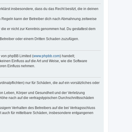
erklärst insbesondere, dass du das Recht besitzt, die in deinen
n Regeln kann der Betreiber dich nach Abmahnung zeitweise
er die er nicht zur Kenntnis genommen hat. Du gestattest dem
 Betreiber oder einem Dritten Schaden zuzufügen.
e von phpBB Limited (
www.phpbb.com
) handelt;
keinen Einfluss auf die Art und Weise, wie die Software
oren Einfluss nehmen.
inalpflichten) nur für Schäden, die auf ein vorsätzliches oder
von Leben, Körper und Gesundheit und der Verletzung
r Höhe nach auf die vertragstypischen Durchschnittsschäden
sigem Verhalten des Betreibers auf die bei Vertragsschluss
lt auch für mittelbare Schäden, insbesondere entgangenen