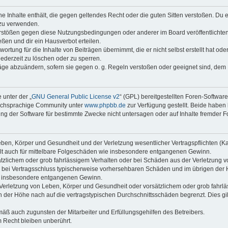
ine Inhalte enthält, die gegen geltendes Recht oder die guten Sitten verstoßen. Du 
 zu verwenden.
erstößen gegen diese Nutzungsbedingungen oder anderer im Board veröffentlichte
ßen und dir ein Hausverbot erteilen.
ortung für die Inhalte von Beiträgen übernimmt, die er nicht selbst erstellt hat od
jederzeit zu löschen oder zu sperren.
räge abzuändern, sofern sie gegen o. g. Regeln verstoßen oder geeignet sind, dem
 unter der „
GNU General Public License v2
“ (GPL) bereitgestellten Foren-Softwar
tschsprachige Community unter
www.phpbb.de
zur Verfügung gestellt. Beide haben 
g der Software für bestimmte Zwecke nicht untersagen oder auf Inhalte fremder F
ben, Körper und Gesundheit und der Verletzung wesentlicher Vertragspflichten (Kard
gilt auch für mittelbare Folgeschäden wie insbesondere entgangenen Gewinn.
ätzlichem oder grob fahrlässigem Verhalten oder bei Schäden aus der Verletzung 
 die bei Vertragsschluss typischerweise vorhersehbaren Schäden und im übrigen de
wie insbesondere entgangenen Gewinn.
erletzung von Leben, Körper und Gesundheit oder vorsätzlichem oder grob fahrläs
der Höhe nach auf die vertragstypischen Durchschnittsschäden begrenzt. Dies gi
mäß auch zugunsten der Mitarbeiter und Erfüllungsgehilfen des Betreibers.
 Recht bleiben unberührt.