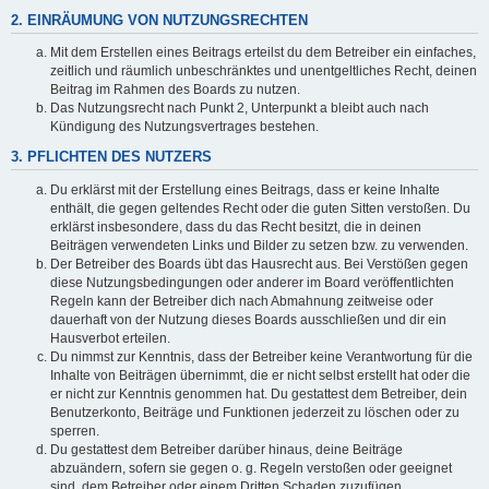
2. EINRÄUMUNG VON NUTZUNGSRECHTEN
Mit dem Erstellen eines Beitrags erteilst du dem Betreiber ein einfaches,
zeitlich und räumlich unbeschränktes und unentgeltliches Recht, deinen
Beitrag im Rahmen des Boards zu nutzen.
Das Nutzungsrecht nach Punkt 2, Unterpunkt a bleibt auch nach
Kündigung des Nutzungsvertrages bestehen.
3. PFLICHTEN DES NUTZERS
Du erklärst mit der Erstellung eines Beitrags, dass er keine Inhalte
enthält, die gegen geltendes Recht oder die guten Sitten verstoßen. Du
erklärst insbesondere, dass du das Recht besitzt, die in deinen
Beiträgen verwendeten Links und Bilder zu setzen bzw. zu verwenden.
Der Betreiber des Boards übt das Hausrecht aus. Bei Verstößen gegen
diese Nutzungsbedingungen oder anderer im Board veröffentlichten
Regeln kann der Betreiber dich nach Abmahnung zeitweise oder
dauerhaft von der Nutzung dieses Boards ausschließen und dir ein
Hausverbot erteilen.
Du nimmst zur Kenntnis, dass der Betreiber keine Verantwortung für die
Inhalte von Beiträgen übernimmt, die er nicht selbst erstellt hat oder die
er nicht zur Kenntnis genommen hat. Du gestattest dem Betreiber, dein
Benutzerkonto, Beiträge und Funktionen jederzeit zu löschen oder zu
sperren.
Du gestattest dem Betreiber darüber hinaus, deine Beiträge
abzuändern, sofern sie gegen o. g. Regeln verstoßen oder geeignet
sind, dem Betreiber oder einem Dritten Schaden zuzufügen.