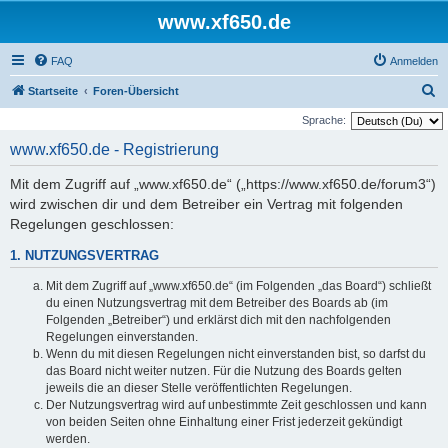
www.xf650.de
FAQ
Anmelden
S
Startseite
Foren-Übersicht
u
Sprache:
c
www.xf650.de - Registrierung
h
Mit dem Zugriff auf „www.xf650.de“ („https://www.xf650.de/forum3“)
e
wird zwischen dir und dem Betreiber ein Vertrag mit folgenden
Regelungen geschlossen:
1. NUTZUNGSVERTRAG
Mit dem Zugriff auf „www.xf650.de“ (im Folgenden „das Board“) schließt
du einen Nutzungsvertrag mit dem Betreiber des Boards ab (im
Folgenden „Betreiber“) und erklärst dich mit den nachfolgenden
Regelungen einverstanden.
Wenn du mit diesen Regelungen nicht einverstanden bist, so darfst du
das Board nicht weiter nutzen. Für die Nutzung des Boards gelten
jeweils die an dieser Stelle veröffentlichten Regelungen.
Der Nutzungsvertrag wird auf unbestimmte Zeit geschlossen und kann
von beiden Seiten ohne Einhaltung einer Frist jederzeit gekündigt
werden.