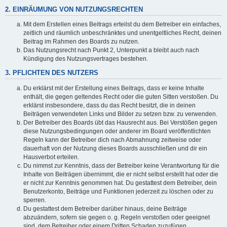
2. EINRÄUMUNG VON NUTZUNGSRECHTEN
Mit dem Erstellen eines Beitrags erteilst du dem Betreiber ein einfaches,
zeitlich und räumlich unbeschränktes und unentgeltliches Recht, deinen
Beitrag im Rahmen des Boards zu nutzen.
Das Nutzungsrecht nach Punkt 2, Unterpunkt a bleibt auch nach
Kündigung des Nutzungsvertrages bestehen.
3. PFLICHTEN DES NUTZERS
Du erklärst mit der Erstellung eines Beitrags, dass er keine Inhalte
enthält, die gegen geltendes Recht oder die guten Sitten verstoßen. Du
erklärst insbesondere, dass du das Recht besitzt, die in deinen
Beiträgen verwendeten Links und Bilder zu setzen bzw. zu verwenden.
Der Betreiber des Boards übt das Hausrecht aus. Bei Verstößen gegen
diese Nutzungsbedingungen oder anderer im Board veröffentlichten
Regeln kann der Betreiber dich nach Abmahnung zeitweise oder
dauerhaft von der Nutzung dieses Boards ausschließen und dir ein
Hausverbot erteilen.
Du nimmst zur Kenntnis, dass der Betreiber keine Verantwortung für die
Inhalte von Beiträgen übernimmt, die er nicht selbst erstellt hat oder die
er nicht zur Kenntnis genommen hat. Du gestattest dem Betreiber, dein
Benutzerkonto, Beiträge und Funktionen jederzeit zu löschen oder zu
sperren.
Du gestattest dem Betreiber darüber hinaus, deine Beiträge
abzuändern, sofern sie gegen o. g. Regeln verstoßen oder geeignet
sind, dem Betreiber oder einem Dritten Schaden zuzufügen.