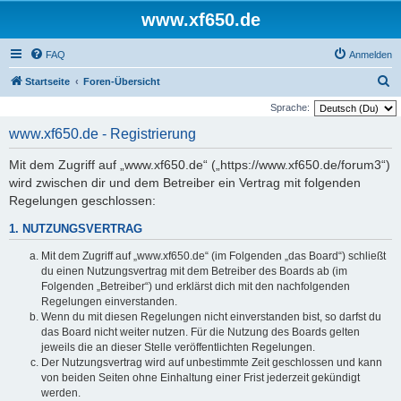
www.xf650.de
FAQ
Anmelden
S
Startseite
Foren-Übersicht
u
Sprache:
c
www.xf650.de - Registrierung
h
Mit dem Zugriff auf „www.xf650.de“ („https://www.xf650.de/forum3“)
e
wird zwischen dir und dem Betreiber ein Vertrag mit folgenden
Regelungen geschlossen:
1. NUTZUNGSVERTRAG
Mit dem Zugriff auf „www.xf650.de“ (im Folgenden „das Board“) schließt
du einen Nutzungsvertrag mit dem Betreiber des Boards ab (im
Folgenden „Betreiber“) und erklärst dich mit den nachfolgenden
Regelungen einverstanden.
Wenn du mit diesen Regelungen nicht einverstanden bist, so darfst du
das Board nicht weiter nutzen. Für die Nutzung des Boards gelten
jeweils die an dieser Stelle veröffentlichten Regelungen.
Der Nutzungsvertrag wird auf unbestimmte Zeit geschlossen und kann
von beiden Seiten ohne Einhaltung einer Frist jederzeit gekündigt
werden.