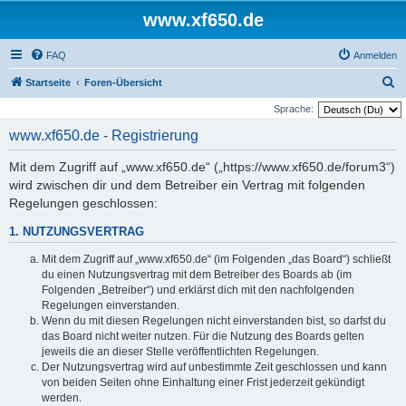
www.xf650.de
FAQ
Anmelden
S
Startseite
Foren-Übersicht
u
Sprache:
c
www.xf650.de - Registrierung
h
Mit dem Zugriff auf „www.xf650.de“ („https://www.xf650.de/forum3“)
e
wird zwischen dir und dem Betreiber ein Vertrag mit folgenden
Regelungen geschlossen:
1. NUTZUNGSVERTRAG
Mit dem Zugriff auf „www.xf650.de“ (im Folgenden „das Board“) schließt
du einen Nutzungsvertrag mit dem Betreiber des Boards ab (im
Folgenden „Betreiber“) und erklärst dich mit den nachfolgenden
Regelungen einverstanden.
Wenn du mit diesen Regelungen nicht einverstanden bist, so darfst du
das Board nicht weiter nutzen. Für die Nutzung des Boards gelten
jeweils die an dieser Stelle veröffentlichten Regelungen.
Der Nutzungsvertrag wird auf unbestimmte Zeit geschlossen und kann
von beiden Seiten ohne Einhaltung einer Frist jederzeit gekündigt
werden.