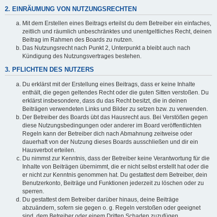
2. EINRÄUMUNG VON NUTZUNGSRECHTEN
Mit dem Erstellen eines Beitrags erteilst du dem Betreiber ein einfaches,
zeitlich und räumlich unbeschränktes und unentgeltliches Recht, deinen
Beitrag im Rahmen des Boards zu nutzen.
Das Nutzungsrecht nach Punkt 2, Unterpunkt a bleibt auch nach
Kündigung des Nutzungsvertrages bestehen.
3. PFLICHTEN DES NUTZERS
Du erklärst mit der Erstellung eines Beitrags, dass er keine Inhalte
enthält, die gegen geltendes Recht oder die guten Sitten verstoßen. Du
erklärst insbesondere, dass du das Recht besitzt, die in deinen
Beiträgen verwendeten Links und Bilder zu setzen bzw. zu verwenden.
Der Betreiber des Boards übt das Hausrecht aus. Bei Verstößen gegen
diese Nutzungsbedingungen oder anderer im Board veröffentlichten
Regeln kann der Betreiber dich nach Abmahnung zeitweise oder
dauerhaft von der Nutzung dieses Boards ausschließen und dir ein
Hausverbot erteilen.
Du nimmst zur Kenntnis, dass der Betreiber keine Verantwortung für die
Inhalte von Beiträgen übernimmt, die er nicht selbst erstellt hat oder die
er nicht zur Kenntnis genommen hat. Du gestattest dem Betreiber, dein
Benutzerkonto, Beiträge und Funktionen jederzeit zu löschen oder zu
sperren.
Du gestattest dem Betreiber darüber hinaus, deine Beiträge
abzuändern, sofern sie gegen o. g. Regeln verstoßen oder geeignet
sind, dem Betreiber oder einem Dritten Schaden zuzufügen.