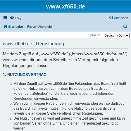
www.xf650.de
FAQ
Anmelden
S
Startseite
Foren-Übersicht
u
Sprache:
c
www.xf650.de - Registrierung
h
Mit dem Zugriff auf „www.xf650.de“ („https://www.xf650.de/forum3“)
e
wird zwischen dir und dem Betreiber ein Vertrag mit folgenden
Regelungen geschlossen:
1. NUTZUNGSVERTRAG
Mit dem Zugriff auf „www.xf650.de“ (im Folgenden „das Board“) schließt
du einen Nutzungsvertrag mit dem Betreiber des Boards ab (im
Folgenden „Betreiber“) und erklärst dich mit den nachfolgenden
Regelungen einverstanden.
Wenn du mit diesen Regelungen nicht einverstanden bist, so darfst du
das Board nicht weiter nutzen. Für die Nutzung des Boards gelten
jeweils die an dieser Stelle veröffentlichten Regelungen.
Der Nutzungsvertrag wird auf unbestimmte Zeit geschlossen und kann
von beiden Seiten ohne Einhaltung einer Frist jederzeit gekündigt
werden.