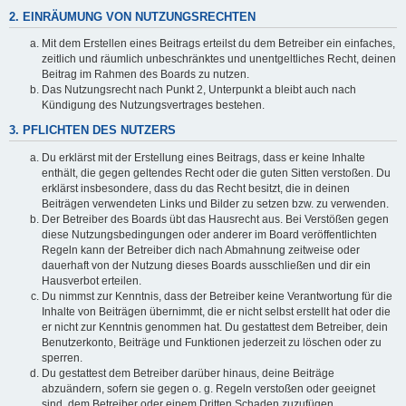
2. EINRÄUMUNG VON NUTZUNGSRECHTEN
Mit dem Erstellen eines Beitrags erteilst du dem Betreiber ein einfaches,
zeitlich und räumlich unbeschränktes und unentgeltliches Recht, deinen
Beitrag im Rahmen des Boards zu nutzen.
Das Nutzungsrecht nach Punkt 2, Unterpunkt a bleibt auch nach
Kündigung des Nutzungsvertrages bestehen.
3. PFLICHTEN DES NUTZERS
Du erklärst mit der Erstellung eines Beitrags, dass er keine Inhalte
enthält, die gegen geltendes Recht oder die guten Sitten verstoßen. Du
erklärst insbesondere, dass du das Recht besitzt, die in deinen
Beiträgen verwendeten Links und Bilder zu setzen bzw. zu verwenden.
Der Betreiber des Boards übt das Hausrecht aus. Bei Verstößen gegen
diese Nutzungsbedingungen oder anderer im Board veröffentlichten
Regeln kann der Betreiber dich nach Abmahnung zeitweise oder
dauerhaft von der Nutzung dieses Boards ausschließen und dir ein
Hausverbot erteilen.
Du nimmst zur Kenntnis, dass der Betreiber keine Verantwortung für die
Inhalte von Beiträgen übernimmt, die er nicht selbst erstellt hat oder die
er nicht zur Kenntnis genommen hat. Du gestattest dem Betreiber, dein
Benutzerkonto, Beiträge und Funktionen jederzeit zu löschen oder zu
sperren.
Du gestattest dem Betreiber darüber hinaus, deine Beiträge
abzuändern, sofern sie gegen o. g. Regeln verstoßen oder geeignet
sind, dem Betreiber oder einem Dritten Schaden zuzufügen.