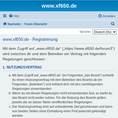
www.xf650.de
FAQ
Anmelden
S
Startseite
Foren-Übersicht
u
Sprache:
c
www.xf650.de - Registrierung
h
Mit dem Zugriff auf „www.xf650.de“ („https://www.xf650.de/forum3“)
e
wird zwischen dir und dem Betreiber ein Vertrag mit folgenden
Regelungen geschlossen:
1. NUTZUNGSVERTRAG
Mit dem Zugriff auf „www.xf650.de“ (im Folgenden „das Board“) schließt
du einen Nutzungsvertrag mit dem Betreiber des Boards ab (im
Folgenden „Betreiber“) und erklärst dich mit den nachfolgenden
Regelungen einverstanden.
Wenn du mit diesen Regelungen nicht einverstanden bist, so darfst du
das Board nicht weiter nutzen. Für die Nutzung des Boards gelten
jeweils die an dieser Stelle veröffentlichten Regelungen.
Der Nutzungsvertrag wird auf unbestimmte Zeit geschlossen und kann
von beiden Seiten ohne Einhaltung einer Frist jederzeit gekündigt
werden.