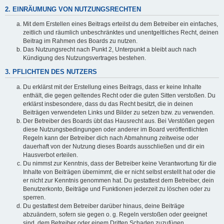
2. EINRÄUMUNG VON NUTZUNGSRECHTEN
Mit dem Erstellen eines Beitrags erteilst du dem Betreiber ein einfaches,
zeitlich und räumlich unbeschränktes und unentgeltliches Recht, deinen
Beitrag im Rahmen des Boards zu nutzen.
Das Nutzungsrecht nach Punkt 2, Unterpunkt a bleibt auch nach
Kündigung des Nutzungsvertrages bestehen.
3. PFLICHTEN DES NUTZERS
Du erklärst mit der Erstellung eines Beitrags, dass er keine Inhalte
enthält, die gegen geltendes Recht oder die guten Sitten verstoßen. Du
erklärst insbesondere, dass du das Recht besitzt, die in deinen
Beiträgen verwendeten Links und Bilder zu setzen bzw. zu verwenden.
Der Betreiber des Boards übt das Hausrecht aus. Bei Verstößen gegen
diese Nutzungsbedingungen oder anderer im Board veröffentlichten
Regeln kann der Betreiber dich nach Abmahnung zeitweise oder
dauerhaft von der Nutzung dieses Boards ausschließen und dir ein
Hausverbot erteilen.
Du nimmst zur Kenntnis, dass der Betreiber keine Verantwortung für die
Inhalte von Beiträgen übernimmt, die er nicht selbst erstellt hat oder die
er nicht zur Kenntnis genommen hat. Du gestattest dem Betreiber, dein
Benutzerkonto, Beiträge und Funktionen jederzeit zu löschen oder zu
sperren.
Du gestattest dem Betreiber darüber hinaus, deine Beiträge
abzuändern, sofern sie gegen o. g. Regeln verstoßen oder geeignet
sind, dem Betreiber oder einem Dritten Schaden zuzufügen.