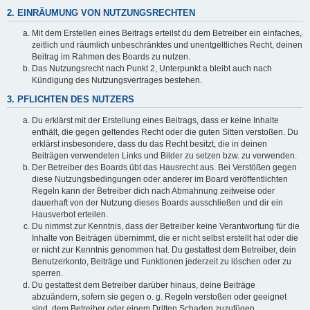
2. EINRÄUMUNG VON NUTZUNGSRECHTEN
Mit dem Erstellen eines Beitrags erteilst du dem Betreiber ein einfaches,
zeitlich und räumlich unbeschränktes und unentgeltliches Recht, deinen
Beitrag im Rahmen des Boards zu nutzen.
Das Nutzungsrecht nach Punkt 2, Unterpunkt a bleibt auch nach
Kündigung des Nutzungsvertrages bestehen.
3. PFLICHTEN DES NUTZERS
Du erklärst mit der Erstellung eines Beitrags, dass er keine Inhalte
enthält, die gegen geltendes Recht oder die guten Sitten verstoßen. Du
erklärst insbesondere, dass du das Recht besitzt, die in deinen
Beiträgen verwendeten Links und Bilder zu setzen bzw. zu verwenden.
Der Betreiber des Boards übt das Hausrecht aus. Bei Verstößen gegen
diese Nutzungsbedingungen oder anderer im Board veröffentlichten
Regeln kann der Betreiber dich nach Abmahnung zeitweise oder
dauerhaft von der Nutzung dieses Boards ausschließen und dir ein
Hausverbot erteilen.
Du nimmst zur Kenntnis, dass der Betreiber keine Verantwortung für die
Inhalte von Beiträgen übernimmt, die er nicht selbst erstellt hat oder die
er nicht zur Kenntnis genommen hat. Du gestattest dem Betreiber, dein
Benutzerkonto, Beiträge und Funktionen jederzeit zu löschen oder zu
sperren.
Du gestattest dem Betreiber darüber hinaus, deine Beiträge
abzuändern, sofern sie gegen o. g. Regeln verstoßen oder geeignet
sind, dem Betreiber oder einem Dritten Schaden zuzufügen.