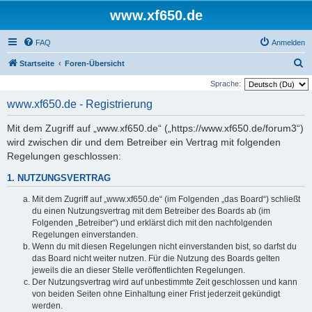
www.xf650.de
FAQ
Anmelden
S
Startseite
Foren-Übersicht
u
Sprache:
c
www.xf650.de - Registrierung
h
Mit dem Zugriff auf „www.xf650.de“ („https://www.xf650.de/forum3“)
e
wird zwischen dir und dem Betreiber ein Vertrag mit folgenden
Regelungen geschlossen:
1. NUTZUNGSVERTRAG
Mit dem Zugriff auf „www.xf650.de“ (im Folgenden „das Board“) schließt
du einen Nutzungsvertrag mit dem Betreiber des Boards ab (im
Folgenden „Betreiber“) und erklärst dich mit den nachfolgenden
Regelungen einverstanden.
Wenn du mit diesen Regelungen nicht einverstanden bist, so darfst du
das Board nicht weiter nutzen. Für die Nutzung des Boards gelten
jeweils die an dieser Stelle veröffentlichten Regelungen.
Der Nutzungsvertrag wird auf unbestimmte Zeit geschlossen und kann
von beiden Seiten ohne Einhaltung einer Frist jederzeit gekündigt
werden.