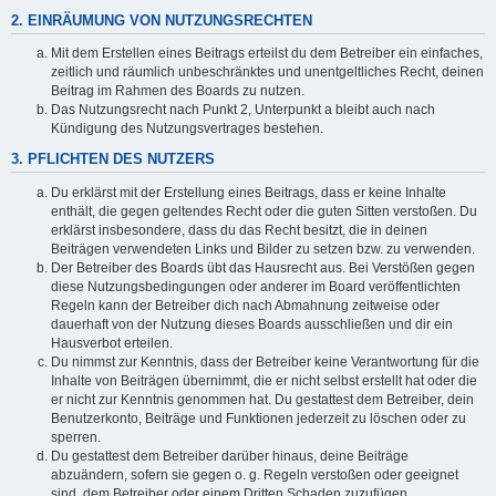
2. EINRÄUMUNG VON NUTZUNGSRECHTEN
Mit dem Erstellen eines Beitrags erteilst du dem Betreiber ein einfaches,
zeitlich und räumlich unbeschränktes und unentgeltliches Recht, deinen
Beitrag im Rahmen des Boards zu nutzen.
Das Nutzungsrecht nach Punkt 2, Unterpunkt a bleibt auch nach
Kündigung des Nutzungsvertrages bestehen.
3. PFLICHTEN DES NUTZERS
Du erklärst mit der Erstellung eines Beitrags, dass er keine Inhalte
enthält, die gegen geltendes Recht oder die guten Sitten verstoßen. Du
erklärst insbesondere, dass du das Recht besitzt, die in deinen
Beiträgen verwendeten Links und Bilder zu setzen bzw. zu verwenden.
Der Betreiber des Boards übt das Hausrecht aus. Bei Verstößen gegen
diese Nutzungsbedingungen oder anderer im Board veröffentlichten
Regeln kann der Betreiber dich nach Abmahnung zeitweise oder
dauerhaft von der Nutzung dieses Boards ausschließen und dir ein
Hausverbot erteilen.
Du nimmst zur Kenntnis, dass der Betreiber keine Verantwortung für die
Inhalte von Beiträgen übernimmt, die er nicht selbst erstellt hat oder die
er nicht zur Kenntnis genommen hat. Du gestattest dem Betreiber, dein
Benutzerkonto, Beiträge und Funktionen jederzeit zu löschen oder zu
sperren.
Du gestattest dem Betreiber darüber hinaus, deine Beiträge
abzuändern, sofern sie gegen o. g. Regeln verstoßen oder geeignet
sind, dem Betreiber oder einem Dritten Schaden zuzufügen.