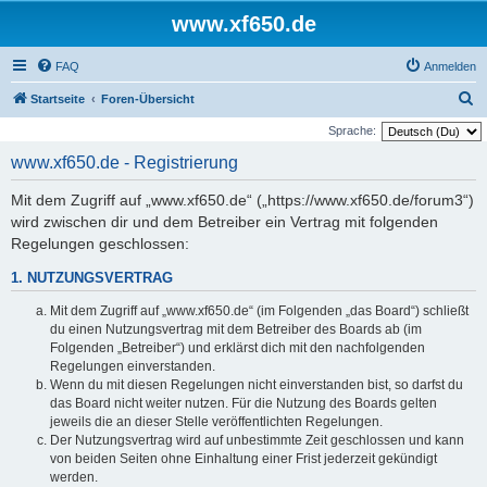
www.xf650.de
FAQ
Anmelden
S
Startseite
Foren-Übersicht
u
Sprache:
c
www.xf650.de - Registrierung
h
Mit dem Zugriff auf „www.xf650.de“ („https://www.xf650.de/forum3“)
e
wird zwischen dir und dem Betreiber ein Vertrag mit folgenden
Regelungen geschlossen:
1. NUTZUNGSVERTRAG
Mit dem Zugriff auf „www.xf650.de“ (im Folgenden „das Board“) schließt
du einen Nutzungsvertrag mit dem Betreiber des Boards ab (im
Folgenden „Betreiber“) und erklärst dich mit den nachfolgenden
Regelungen einverstanden.
Wenn du mit diesen Regelungen nicht einverstanden bist, so darfst du
das Board nicht weiter nutzen. Für die Nutzung des Boards gelten
jeweils die an dieser Stelle veröffentlichten Regelungen.
Der Nutzungsvertrag wird auf unbestimmte Zeit geschlossen und kann
von beiden Seiten ohne Einhaltung einer Frist jederzeit gekündigt
werden.