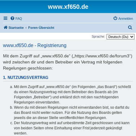
www.xf650.de
FAQ
Anmelden
S
Startseite
Foren-Übersicht
u
Sprache:
c
www.xf650.de - Registrierung
h
Mit dem Zugriff auf „www.xf650.de“ („https://www.xf650.de/forum3“)
e
wird zwischen dir und dem Betreiber ein Vertrag mit folgenden
Regelungen geschlossen:
1. NUTZUNGSVERTRAG
Mit dem Zugriff auf „www.xf650.de“ (im Folgenden „das Board“) schließt
du einen Nutzungsvertrag mit dem Betreiber des Boards ab (im
Folgenden „Betreiber“) und erklärst dich mit den nachfolgenden
Regelungen einverstanden.
Wenn du mit diesen Regelungen nicht einverstanden bist, so darfst du
das Board nicht weiter nutzen. Für die Nutzung des Boards gelten
jeweils die an dieser Stelle veröffentlichten Regelungen.
Der Nutzungsvertrag wird auf unbestimmte Zeit geschlossen und kann
von beiden Seiten ohne Einhaltung einer Frist jederzeit gekündigt
werden.