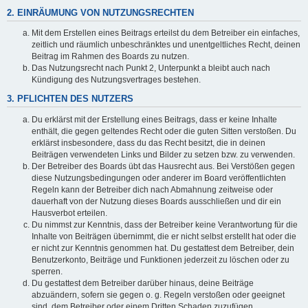
2. EINRÄUMUNG VON NUTZUNGSRECHTEN
Mit dem Erstellen eines Beitrags erteilst du dem Betreiber ein einfaches,
zeitlich und räumlich unbeschränktes und unentgeltliches Recht, deinen
Beitrag im Rahmen des Boards zu nutzen.
Das Nutzungsrecht nach Punkt 2, Unterpunkt a bleibt auch nach
Kündigung des Nutzungsvertrages bestehen.
3. PFLICHTEN DES NUTZERS
Du erklärst mit der Erstellung eines Beitrags, dass er keine Inhalte
enthält, die gegen geltendes Recht oder die guten Sitten verstoßen. Du
erklärst insbesondere, dass du das Recht besitzt, die in deinen
Beiträgen verwendeten Links und Bilder zu setzen bzw. zu verwenden.
Der Betreiber des Boards übt das Hausrecht aus. Bei Verstößen gegen
diese Nutzungsbedingungen oder anderer im Board veröffentlichten
Regeln kann der Betreiber dich nach Abmahnung zeitweise oder
dauerhaft von der Nutzung dieses Boards ausschließen und dir ein
Hausverbot erteilen.
Du nimmst zur Kenntnis, dass der Betreiber keine Verantwortung für die
Inhalte von Beiträgen übernimmt, die er nicht selbst erstellt hat oder die
er nicht zur Kenntnis genommen hat. Du gestattest dem Betreiber, dein
Benutzerkonto, Beiträge und Funktionen jederzeit zu löschen oder zu
sperren.
Du gestattest dem Betreiber darüber hinaus, deine Beiträge
abzuändern, sofern sie gegen o. g. Regeln verstoßen oder geeignet
sind, dem Betreiber oder einem Dritten Schaden zuzufügen.