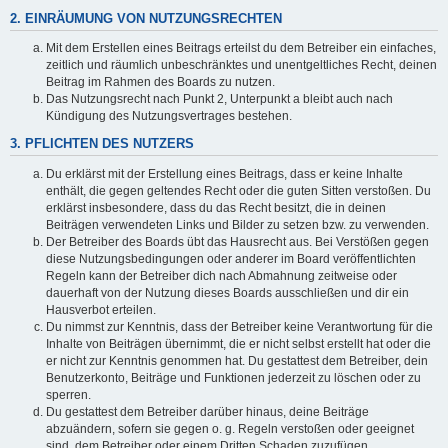
2. EINRÄUMUNG VON NUTZUNGSRECHTEN
Mit dem Erstellen eines Beitrags erteilst du dem Betreiber ein einfaches,
zeitlich und räumlich unbeschränktes und unentgeltliches Recht, deinen
Beitrag im Rahmen des Boards zu nutzen.
Das Nutzungsrecht nach Punkt 2, Unterpunkt a bleibt auch nach
Kündigung des Nutzungsvertrages bestehen.
3. PFLICHTEN DES NUTZERS
Du erklärst mit der Erstellung eines Beitrags, dass er keine Inhalte
enthält, die gegen geltendes Recht oder die guten Sitten verstoßen. Du
erklärst insbesondere, dass du das Recht besitzt, die in deinen
Beiträgen verwendeten Links und Bilder zu setzen bzw. zu verwenden.
Der Betreiber des Boards übt das Hausrecht aus. Bei Verstößen gegen
diese Nutzungsbedingungen oder anderer im Board veröffentlichten
Regeln kann der Betreiber dich nach Abmahnung zeitweise oder
dauerhaft von der Nutzung dieses Boards ausschließen und dir ein
Hausverbot erteilen.
Du nimmst zur Kenntnis, dass der Betreiber keine Verantwortung für die
Inhalte von Beiträgen übernimmt, die er nicht selbst erstellt hat oder die
er nicht zur Kenntnis genommen hat. Du gestattest dem Betreiber, dein
Benutzerkonto, Beiträge und Funktionen jederzeit zu löschen oder zu
sperren.
Du gestattest dem Betreiber darüber hinaus, deine Beiträge
abzuändern, sofern sie gegen o. g. Regeln verstoßen oder geeignet
sind, dem Betreiber oder einem Dritten Schaden zuzufügen.