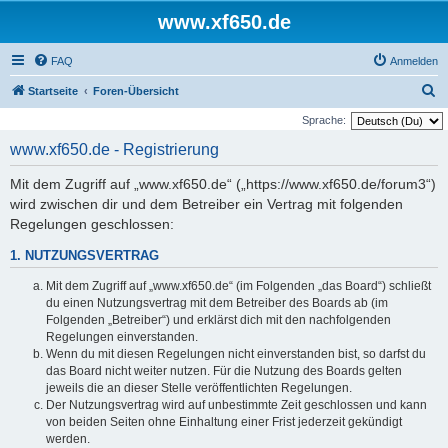
www.xf650.de
FAQ
Anmelden
S
Startseite
Foren-Übersicht
u
Sprache:
c
www.xf650.de - Registrierung
h
Mit dem Zugriff auf „www.xf650.de“ („https://www.xf650.de/forum3“)
e
wird zwischen dir und dem Betreiber ein Vertrag mit folgenden
Regelungen geschlossen:
1. NUTZUNGSVERTRAG
Mit dem Zugriff auf „www.xf650.de“ (im Folgenden „das Board“) schließt
du einen Nutzungsvertrag mit dem Betreiber des Boards ab (im
Folgenden „Betreiber“) und erklärst dich mit den nachfolgenden
Regelungen einverstanden.
Wenn du mit diesen Regelungen nicht einverstanden bist, so darfst du
das Board nicht weiter nutzen. Für die Nutzung des Boards gelten
jeweils die an dieser Stelle veröffentlichten Regelungen.
Der Nutzungsvertrag wird auf unbestimmte Zeit geschlossen und kann
von beiden Seiten ohne Einhaltung einer Frist jederzeit gekündigt
werden.