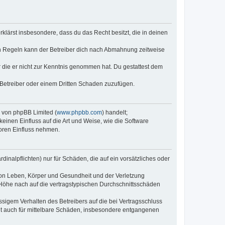
erklärst insbesondere, dass du das Recht besitzt, die in deinen
n Regeln kann der Betreiber dich nach Abmahnung zeitweise
er die er nicht zur Kenntnis genommen hat. Du gestattest dem
 Betreiber oder einem Dritten Schaden zuzufügen.
e von phpBB Limited (
www.phpbb.com
) handelt;
keinen Einfluss auf die Art und Weise, wie die Software
oren Einfluss nehmen.
inalpflichten) nur für Schäden, die auf ein vorsätzliches oder
von Leben, Körper und Gesundheit und der Verletzung
r Höhe nach auf die vertragstypischen Durchschnittsschäden
sigem Verhalten des Betreibers auf die bei Vertragsschluss
lt auch für mittelbare Schäden, insbesondere entgangenen