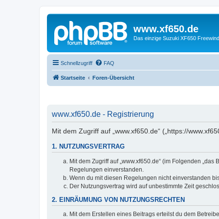
www.xf650.de
Das einzige Suzuki XF650 Freewin
Schnellzugriff
FAQ
Startseite
Foren-Übersicht
www.xf650.de - Registrierung
Mit dem Zugriff auf „www.xf650.de“ („https://www.xf6
1. NUTZUNGSVERTRAG
Mit dem Zugriff auf „www.xf650.de“ (im Folgenden „das B
Regelungen einverstanden.
Wenn du mit diesen Regelungen nicht einverstanden bist,
Der Nutzungsvertrag wird auf unbestimmte Zeit geschlos
2. EINRÄUMUNG VON NUTZUNGSRECHTEN
Mit dem Erstellen eines Beitrags erteilst du dem Betrei