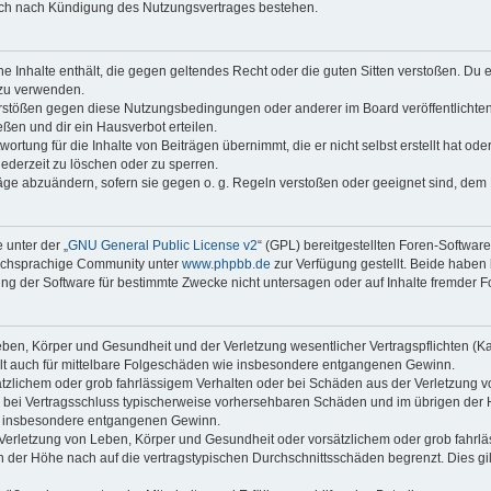
auch nach Kündigung des Nutzungsvertrages bestehen.
ine Inhalte enthält, die gegen geltendes Recht oder die guten Sitten verstoßen. Du 
 zu verwenden.
erstößen gegen diese Nutzungsbedingungen oder anderer im Board veröffentlichte
ßen und dir ein Hausverbot erteilen.
ortung für die Inhalte von Beiträgen übernimmt, die er nicht selbst erstellt hat od
jederzeit zu löschen oder zu sperren.
räge abzuändern, sofern sie gegen o. g. Regeln verstoßen oder geeignet sind, dem
 unter der „
GNU General Public License v2
“ (GPL) bereitgestellten Foren-Softwar
tschsprachige Community unter
www.phpbb.de
zur Verfügung gestellt. Beide haben 
g der Software für bestimmte Zwecke nicht untersagen oder auf Inhalte fremder F
ben, Körper und Gesundheit und der Verletzung wesentlicher Vertragspflichten (Kard
gilt auch für mittelbare Folgeschäden wie insbesondere entgangenen Gewinn.
ätzlichem oder grob fahrlässigem Verhalten oder bei Schäden aus der Verletzung 
 die bei Vertragsschluss typischerweise vorhersehbaren Schäden und im übrigen de
wie insbesondere entgangenen Gewinn.
erletzung von Leben, Körper und Gesundheit oder vorsätzlichem oder grob fahrläs
der Höhe nach auf die vertragstypischen Durchschnittsschäden begrenzt. Dies gi