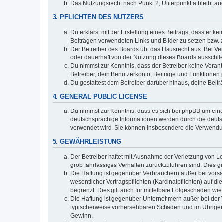
Das Nutzungsrecht nach Punkt 2, Unterpunkt a bleibt 
3. PFLICHTEN DES NUTZERS
Du erklärst mit der Erstellung eines Beitrags, dass er ke
Beiträgen verwendeten Links und Bilder zu setzen bzw.
Der Betreiber des Boards übt das Hausrecht aus. Bei V
oder dauerhaft von der Nutzung dieses Boards ausschlie
Du nimmst zur Kenntnis, dass der Betreiber keine Verantw
Betreiber, dein Benutzerkonto, Beiträge und Funktionen 
Du gestattest dem Betreiber darüber hinaus, deine Beit
4. GENERAL PUBLIC LICENSE
Du nimmst zur Kenntnis, dass es sich bei phpBB um eine
deutschsprachige Informationen werden durch die deu
verwendet wird. Sie können insbesondere die Verwendun
5. GEWÄHRLEISTUNG
Der Betreiber haftet mit Ausnahme der Verletzung von Le
grob fahrlässiges Verhalten zurückzuführen sind. Dies 
Die Haftung ist gegenüber Verbrauchern außer bei vors
wesentlicher Vertragspflichten (Kardinalpflichten) auf
begrenzt. Dies gilt auch für mittelbare Folgeschäden 
Die Haftung ist gegenüber Unternehmern außer bei der V
typischerweise vorhersehbaren Schäden und im Übrigen 
Gewinn.