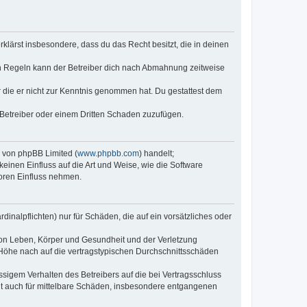
erklärst insbesondere, dass du das Recht besitzt, die in deinen
n Regeln kann der Betreiber dich nach Abmahnung zeitweise
er die er nicht zur Kenntnis genommen hat. Du gestattest dem
 Betreiber oder einem Dritten Schaden zuzufügen.
e von phpBB Limited (
www.phpbb.com
) handelt;
keinen Einfluss auf die Art und Weise, wie die Software
oren Einfluss nehmen.
inalpflichten) nur für Schäden, die auf ein vorsätzliches oder
von Leben, Körper und Gesundheit und der Verletzung
r Höhe nach auf die vertragstypischen Durchschnittsschäden
sigem Verhalten des Betreibers auf die bei Vertragsschluss
lt auch für mittelbare Schäden, insbesondere entgangenen