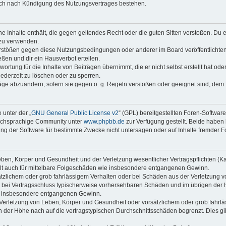
auch nach Kündigung des Nutzungsvertrages bestehen.
ine Inhalte enthält, die gegen geltendes Recht oder die guten Sitten verstoßen. Du 
 zu verwenden.
erstößen gegen diese Nutzungsbedingungen oder anderer im Board veröffentlichte
ßen und dir ein Hausverbot erteilen.
ortung für die Inhalte von Beiträgen übernimmt, die er nicht selbst erstellt hat od
jederzeit zu löschen oder zu sperren.
räge abzuändern, sofern sie gegen o. g. Regeln verstoßen oder geeignet sind, dem
 unter der „
GNU General Public License v2
“ (GPL) bereitgestellten Foren-Softwar
tschsprachige Community unter
www.phpbb.de
zur Verfügung gestellt. Beide haben 
g der Software für bestimmte Zwecke nicht untersagen oder auf Inhalte fremder F
ben, Körper und Gesundheit und der Verletzung wesentlicher Vertragspflichten (Kard
gilt auch für mittelbare Folgeschäden wie insbesondere entgangenen Gewinn.
ätzlichem oder grob fahrlässigem Verhalten oder bei Schäden aus der Verletzung 
 die bei Vertragsschluss typischerweise vorhersehbaren Schäden und im übrigen de
wie insbesondere entgangenen Gewinn.
erletzung von Leben, Körper und Gesundheit oder vorsätzlichem oder grob fahrläs
der Höhe nach auf die vertragstypischen Durchschnittsschäden begrenzt. Dies gi