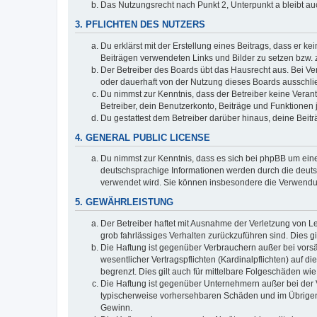
Das Nutzungsrecht nach Punkt 2, Unterpunkt a bleibt 
3. PFLICHTEN DES NUTZERS
Du erklärst mit der Erstellung eines Beitrags, dass er ke
Beiträgen verwendeten Links und Bilder zu setzen bzw.
Der Betreiber des Boards übt das Hausrecht aus. Bei V
oder dauerhaft von der Nutzung dieses Boards ausschlie
Du nimmst zur Kenntnis, dass der Betreiber keine Verantw
Betreiber, dein Benutzerkonto, Beiträge und Funktionen 
Du gestattest dem Betreiber darüber hinaus, deine Beit
4. GENERAL PUBLIC LICENSE
Du nimmst zur Kenntnis, dass es sich bei phpBB um eine
deutschsprachige Informationen werden durch die deu
verwendet wird. Sie können insbesondere die Verwendun
5. GEWÄHRLEISTUNG
Der Betreiber haftet mit Ausnahme der Verletzung von Le
grob fahrlässiges Verhalten zurückzuführen sind. Dies 
Die Haftung ist gegenüber Verbrauchern außer bei vors
wesentlicher Vertragspflichten (Kardinalpflichten) auf
begrenzt. Dies gilt auch für mittelbare Folgeschäden 
Die Haftung ist gegenüber Unternehmern außer bei der V
typischerweise vorhersehbaren Schäden und im Übrigen 
Gewinn.