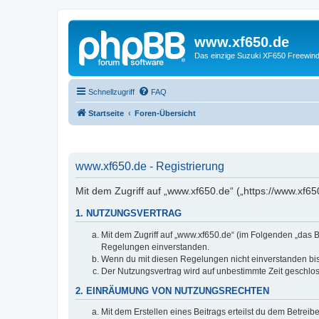
www.xf650.de
Das einzige Suzuki XF650 Freewin
Schnellzugriff
FAQ
Startseite
Foren-Übersicht
www.xf650.de - Registrierung
Mit dem Zugriff auf „www.xf650.de“ („https://www.xf6
1. NUTZUNGSVERTRAG
Mit dem Zugriff auf „www.xf650.de“ (im Folgenden „das B
Regelungen einverstanden.
Wenn du mit diesen Regelungen nicht einverstanden bist,
Der Nutzungsvertrag wird auf unbestimmte Zeit geschlos
2. EINRÄUMUNG VON NUTZUNGSRECHTEN
Mit dem Erstellen eines Beitrags erteilst du dem Betrei