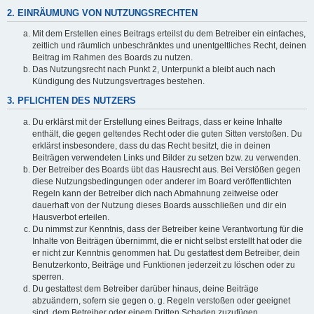
2. EINRÄUMUNG VON NUTZUNGSRECHTEN
Mit dem Erstellen eines Beitrags erteilst du dem Betreiber ein einfaches,
zeitlich und räumlich unbeschränktes und unentgeltliches Recht, deinen
Beitrag im Rahmen des Boards zu nutzen.
Das Nutzungsrecht nach Punkt 2, Unterpunkt a bleibt auch nach
Kündigung des Nutzungsvertrages bestehen.
3. PFLICHTEN DES NUTZERS
Du erklärst mit der Erstellung eines Beitrags, dass er keine Inhalte
enthält, die gegen geltendes Recht oder die guten Sitten verstoßen. Du
erklärst insbesondere, dass du das Recht besitzt, die in deinen
Beiträgen verwendeten Links und Bilder zu setzen bzw. zu verwenden.
Der Betreiber des Boards übt das Hausrecht aus. Bei Verstößen gegen
diese Nutzungsbedingungen oder anderer im Board veröffentlichten
Regeln kann der Betreiber dich nach Abmahnung zeitweise oder
dauerhaft von der Nutzung dieses Boards ausschließen und dir ein
Hausverbot erteilen.
Du nimmst zur Kenntnis, dass der Betreiber keine Verantwortung für die
Inhalte von Beiträgen übernimmt, die er nicht selbst erstellt hat oder die
er nicht zur Kenntnis genommen hat. Du gestattest dem Betreiber, dein
Benutzerkonto, Beiträge und Funktionen jederzeit zu löschen oder zu
sperren.
Du gestattest dem Betreiber darüber hinaus, deine Beiträge
abzuändern, sofern sie gegen o. g. Regeln verstoßen oder geeignet
sind, dem Betreiber oder einem Dritten Schaden zuzufügen.