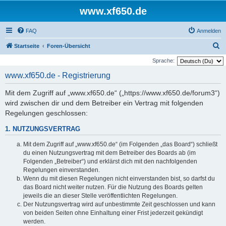
www.xf650.de
FAQ
Anmelden
S
Startseite
Foren-Übersicht
u
Sprache:
c
www.xf650.de - Registrierung
h
Mit dem Zugriff auf „www.xf650.de“ („https://www.xf650.de/forum3“)
e
wird zwischen dir und dem Betreiber ein Vertrag mit folgenden
Regelungen geschlossen:
1. NUTZUNGSVERTRAG
Mit dem Zugriff auf „www.xf650.de“ (im Folgenden „das Board“) schließt
du einen Nutzungsvertrag mit dem Betreiber des Boards ab (im
Folgenden „Betreiber“) und erklärst dich mit den nachfolgenden
Regelungen einverstanden.
Wenn du mit diesen Regelungen nicht einverstanden bist, so darfst du
das Board nicht weiter nutzen. Für die Nutzung des Boards gelten
jeweils die an dieser Stelle veröffentlichten Regelungen.
Der Nutzungsvertrag wird auf unbestimmte Zeit geschlossen und kann
von beiden Seiten ohne Einhaltung einer Frist jederzeit gekündigt
werden.