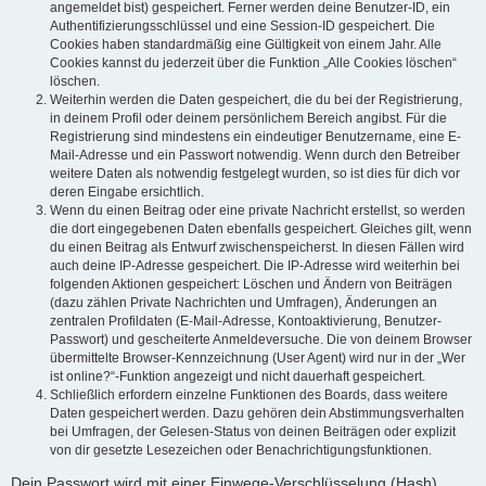
angemeldet bist) gespeichert. Ferner werden deine Benutzer-ID, ein
Authentifizierungsschlüssel und eine Session-ID gespeichert. Die
Cookies haben standardmäßig eine Gültigkeit von einem Jahr. Alle
Cookies kannst du jederzeit über die Funktion „Alle Cookies löschen“
löschen.
Weiterhin werden die Daten gespeichert, die du bei der Registrierung,
in deinem Profil oder deinem persönlichem Bereich angibst. Für die
Registrierung sind mindestens ein eindeutiger Benutzername, eine E-
Mail-Adresse und ein Passwort notwendig. Wenn durch den Betreiber
weitere Daten als notwendig festgelegt wurden, so ist dies für dich vor
deren Eingabe ersichtlich.
Wenn du einen Beitrag oder eine private Nachricht erstellst, so werden
die dort eingegebenen Daten ebenfalls gespeichert. Gleiches gilt, wenn
du einen Beitrag als Entwurf zwischenspeicherst. In diesen Fällen wird
auch deine IP-Adresse gespeichert. Die IP-Adresse wird weiterhin bei
folgenden Aktionen gespeichert: Löschen und Ändern von Beiträgen
(dazu zählen Private Nachrichten und Umfragen), Änderungen an
zentralen Profildaten (E-Mail-Adresse, Kontoaktivierung, Benutzer-
Passwort) und gescheiterte Anmeldeversuche. Die von deinem Browser
übermittelte Browser-Kennzeichnung (User Agent) wird nur in der „Wer
ist online?“-Funktion angezeigt und nicht dauerhaft gespeichert.
Schließlich erfordern einzelne Funktionen des Boards, dass weitere
Daten gespeichert werden. Dazu gehören dein Abstimmungsverhalten
bei Umfragen, der Gelesen-Status von deinen Beiträgen oder explizit
von dir gesetzte Lesezeichen oder Benachrichtigungsfunktionen.
Dein Passwort wird mit einer Einwege-Verschlüsselung (Hash)