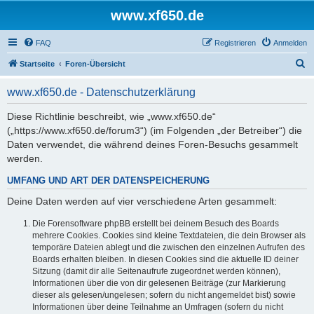
www.xf650.de
FAQ
Registrieren
Anmelden
S
Startseite
Foren-Übersicht
u
www.xf650.de - Datenschutzerklärung
c
h
Diese Richtlinie beschreibt, wie „www.xf650.de“
(„https://www.xf650.de/forum3“) (im Folgenden „der Betreiber“) die
e
Daten verwendet, die während deines Foren-Besuchs gesammelt
werden.
UMFANG UND ART DER DATENSPEICHERUNG
Deine Daten werden auf vier verschiedene Arten gesammelt:
Die Forensoftware phpBB erstellt bei deinem Besuch des Boards
mehrere Cookies. Cookies sind kleine Textdateien, die dein Browser als
temporäre Dateien ablegt und die zwischen den einzelnen Aufrufen des
Boards erhalten bleiben. In diesen Cookies sind die aktuelle ID deiner
Sitzung (damit dir alle Seitenaufrufe zugeordnet werden können),
Informationen über die von dir gelesenen Beiträge (zur Markierung
dieser als gelesen/ungelesen; sofern du nicht angemeldet bist) sowie
Informationen über deine Teilnahme an Umfragen (sofern du nicht