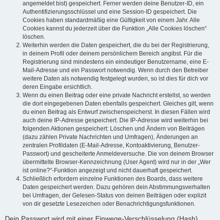
angemeldet bist) gespeichert. Ferner werden deine Benutzer-ID, ein
Authentifizierungsschlüssel und eine Session-ID gespeichert. Die
Cookies haben standardmäßig eine Gültigkeit von einem Jahr. Alle
Cookies kannst du jederzeit über die Funktion „Alle Cookies löschen“
löschen.
Weiterhin werden die Daten gespeichert, die du bei der Registrierung,
in deinem Profil oder deinem persönlichem Bereich angibst. Für die
Registrierung sind mindestens ein eindeutiger Benutzername, eine E-
Mail-Adresse und ein Passwort notwendig. Wenn durch den Betreiber
weitere Daten als notwendig festgelegt wurden, so ist dies für dich vor
deren Eingabe ersichtlich.
Wenn du einen Beitrag oder eine private Nachricht erstellst, so werden
die dort eingegebenen Daten ebenfalls gespeichert. Gleiches gilt, wenn
du einen Beitrag als Entwurf zwischenspeicherst. In diesen Fällen wird
auch deine IP-Adresse gespeichert. Die IP-Adresse wird weiterhin bei
folgenden Aktionen gespeichert: Löschen und Ändern von Beiträgen
(dazu zählen Private Nachrichten und Umfragen), Änderungen an
zentralen Profildaten (E-Mail-Adresse, Kontoaktivierung, Benutzer-
Passwort) und gescheiterte Anmeldeversuche. Die von deinem Browser
übermittelte Browser-Kennzeichnung (User Agent) wird nur in der „Wer
ist online?“-Funktion angezeigt und nicht dauerhaft gespeichert.
Schließlich erfordern einzelne Funktionen des Boards, dass weitere
Daten gespeichert werden. Dazu gehören dein Abstimmungsverhalten
bei Umfragen, der Gelesen-Status von deinen Beiträgen oder explizit
von dir gesetzte Lesezeichen oder Benachrichtigungsfunktionen.
Dein Passwort wird mit einer Einwege-Verschlüsselung (Hash)