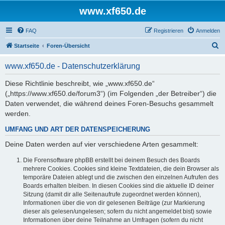
www.xf650.de
FAQ
Registrieren
Anmelden
S
Startseite
Foren-Übersicht
u
www.xf650.de - Datenschutzerklärung
c
h
Diese Richtlinie beschreibt, wie „www.xf650.de“
(„https://www.xf650.de/forum3“) (im Folgenden „der Betreiber“) die
e
Daten verwendet, die während deines Foren-Besuchs gesammelt
werden.
UMFANG UND ART DER DATENSPEICHERUNG
Deine Daten werden auf vier verschiedene Arten gesammelt:
Die Forensoftware phpBB erstellt bei deinem Besuch des Boards
mehrere Cookies. Cookies sind kleine Textdateien, die dein Browser als
temporäre Dateien ablegt und die zwischen den einzelnen Aufrufen des
Boards erhalten bleiben. In diesen Cookies sind die aktuelle ID deiner
Sitzung (damit dir alle Seitenaufrufe zugeordnet werden können),
Informationen über die von dir gelesenen Beiträge (zur Markierung
dieser als gelesen/ungelesen; sofern du nicht angemeldet bist) sowie
Informationen über deine Teilnahme an Umfragen (sofern du nicht