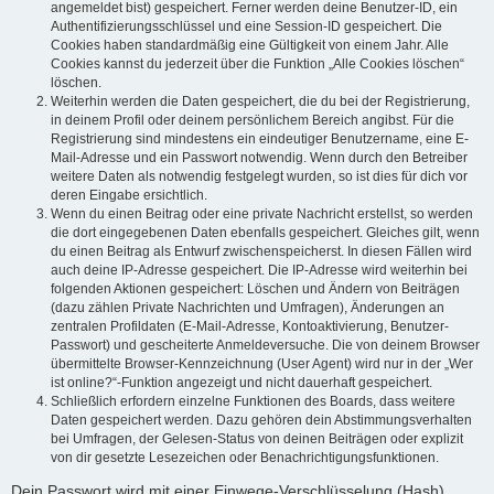
angemeldet bist) gespeichert. Ferner werden deine Benutzer-ID, ein
Authentifizierungsschlüssel und eine Session-ID gespeichert. Die
Cookies haben standardmäßig eine Gültigkeit von einem Jahr. Alle
Cookies kannst du jederzeit über die Funktion „Alle Cookies löschen“
löschen.
Weiterhin werden die Daten gespeichert, die du bei der Registrierung,
in deinem Profil oder deinem persönlichem Bereich angibst. Für die
Registrierung sind mindestens ein eindeutiger Benutzername, eine E-
Mail-Adresse und ein Passwort notwendig. Wenn durch den Betreiber
weitere Daten als notwendig festgelegt wurden, so ist dies für dich vor
deren Eingabe ersichtlich.
Wenn du einen Beitrag oder eine private Nachricht erstellst, so werden
die dort eingegebenen Daten ebenfalls gespeichert. Gleiches gilt, wenn
du einen Beitrag als Entwurf zwischenspeicherst. In diesen Fällen wird
auch deine IP-Adresse gespeichert. Die IP-Adresse wird weiterhin bei
folgenden Aktionen gespeichert: Löschen und Ändern von Beiträgen
(dazu zählen Private Nachrichten und Umfragen), Änderungen an
zentralen Profildaten (E-Mail-Adresse, Kontoaktivierung, Benutzer-
Passwort) und gescheiterte Anmeldeversuche. Die von deinem Browser
übermittelte Browser-Kennzeichnung (User Agent) wird nur in der „Wer
ist online?“-Funktion angezeigt und nicht dauerhaft gespeichert.
Schließlich erfordern einzelne Funktionen des Boards, dass weitere
Daten gespeichert werden. Dazu gehören dein Abstimmungsverhalten
bei Umfragen, der Gelesen-Status von deinen Beiträgen oder explizit
von dir gesetzte Lesezeichen oder Benachrichtigungsfunktionen.
Dein Passwort wird mit einer Einwege-Verschlüsselung (Hash)