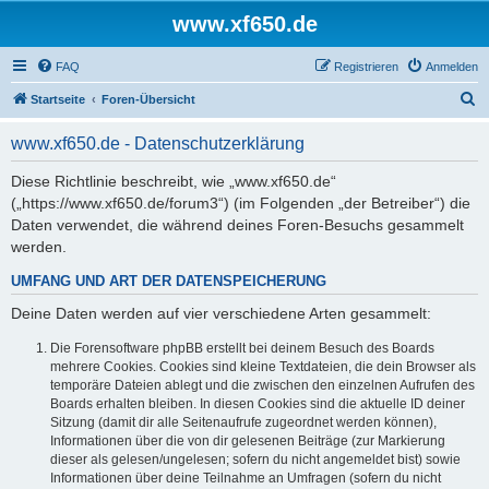
www.xf650.de
FAQ
Registrieren
Anmelden
S
Startseite
Foren-Übersicht
u
www.xf650.de - Datenschutzerklärung
c
h
Diese Richtlinie beschreibt, wie „www.xf650.de“
(„https://www.xf650.de/forum3“) (im Folgenden „der Betreiber“) die
e
Daten verwendet, die während deines Foren-Besuchs gesammelt
werden.
UMFANG UND ART DER DATENSPEICHERUNG
Deine Daten werden auf vier verschiedene Arten gesammelt:
Die Forensoftware phpBB erstellt bei deinem Besuch des Boards
mehrere Cookies. Cookies sind kleine Textdateien, die dein Browser als
temporäre Dateien ablegt und die zwischen den einzelnen Aufrufen des
Boards erhalten bleiben. In diesen Cookies sind die aktuelle ID deiner
Sitzung (damit dir alle Seitenaufrufe zugeordnet werden können),
Informationen über die von dir gelesenen Beiträge (zur Markierung
dieser als gelesen/ungelesen; sofern du nicht angemeldet bist) sowie
Informationen über deine Teilnahme an Umfragen (sofern du nicht